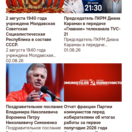
2 августа 1940 года
Председатель ПКРМ Диана
учреждена Молдавская
Караман в передаче
Советская
«Главное» телеканала TVC-
Социалистическая
21
Республика в составе
Председатель ПКРМ Диана
СССР.
Караман в передаче
2 августа 1940 года
«Главное» телеканала TVC-
01.08.26
учреждена Молдавская
21
Советская
02.08.26
Социалистическая
Республика в составе
СССР.
Поздравительное послание
Отчет фракции Партии
Владимира Николаевича
коммунистов перед
Воронина Петру
избирателями об итогах
Николаевичу Симоненко
работы за первое
Поздравительное послание
полугодие 2026 года