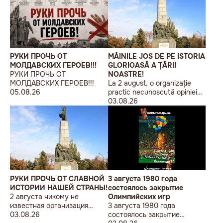
РУКИ ПРОЧЬ ОТ
MÂINILE JOS DE PE ISTORIA
МОЛДАВСКИХ ГЕРОЕВ!!!
GLORIOASĂ A ȚĂRII
РУКИ ПРОЧЬ ОТ
NOASTRE!
МОЛДАВСКИХ ГЕРОЕВ!!!
La 2 august, o organizație
05.08.26
practic necunoscută opiniei
publice, autointitulată „Liga
03.08.26
Studenților Basarabeni”, a
organizat la Chișinău o
acțiune de protest modestă,
sub sloganul „În Uniunea
Europeană fără monumente
sovietice”.
РУКИ ПРОЧЬ ОТ СЛАВНОЙ
3 августа 1980 года
ИСТОРИИ НАШЕЙ СТРАНЫ!
состоялось закрытие
2 августа никому не
Олимпийских игр
известная организация
3 августа 1980 года
«Лига бессарабских
03.08.26
состоялось закрытие