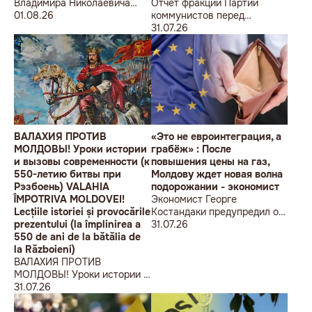
Владимира Николаевича
Отчет фракции Партии
Воронина Петру
01.08.26
коммунистов перед
Николаевичу Симоненко
избирателями об итогах
31.07.26
работы за первое полугодие
2026 года
ВАЛАХИЯ ПРОТИВ
«Это не евроинтеграция, а
МОЛДОВЫ! Уроки истории
грабёж» : После
и вызовы современности (к
повышения цены на газ,
550-летию битвы при
Молдову ждет новая волна
Рэзбоень) VALAHIA
подорожании - экономист
ÎMPOTRIVA MOLDOVEI!
Экономист Георге
Lecțiile istoriei și provocările
Костандаки предупредил о
prezentului (la împlinirea a
новой волне роста цен
31.07.26
550 de ani de la bătălia de
la Războieni)
ВАЛАХИЯ ПРОТИВ
МОЛДОВЫ! Уроки истории и
вызовы современности (к
31.07.26
550-летию битвы при
Рэзбоень) VALAHIA