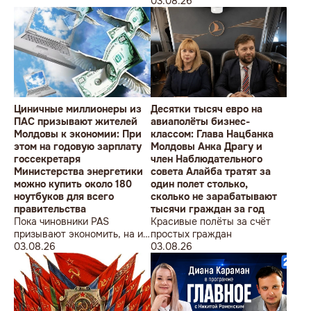
студентов» провела в
Олимпийских игр
03.08.26
Кишиневе малочисленную
акцию «В Европейский Союз
без советских памятников».
Циничные миллионеры из
Десятки тысяч евро на
ПАС призывают жителей
авиаполёты бизнес-
Молдовы к экономии: При
классом: Глава Нацбанка
этом на годовую зарплату
Молдовы Анка Драгу и
госсекретаря
член Наблюдательного
Министерства энергетики
совета Алайба тратят за
можно купить около 180
один полет столько,
ноутбуков для всего
сколько не зарабатывают
правительства
тысячи граждан за год
Пока чиновники PAS
Красивые полёты за счёт
призывают экономить, на их
простых граждан
собственные доходы можно
03.08.26
03.08.26
купить технику для целого
учреждения