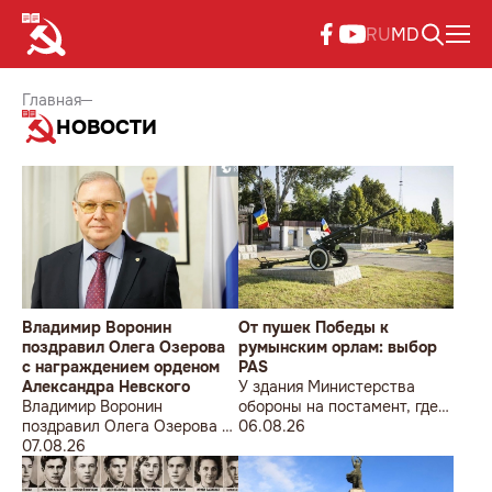
RU
MD
Главная
НОВОСТИ
Владимир Воронин
От пушек Победы к
поздравил Олега Озерова
румынским орлам: выбор
с награждением орденом
PAS
Александра Невского
У здания Министерства
Владимир Воронин
обороны на постамент, где
поздравил Олега Озерова с
прежде стояла знаменитая
06.08.26
награждением орденом
07.08.26
советская пушка, молодой
Александра Невского
мужчина возложил букет
цветов.