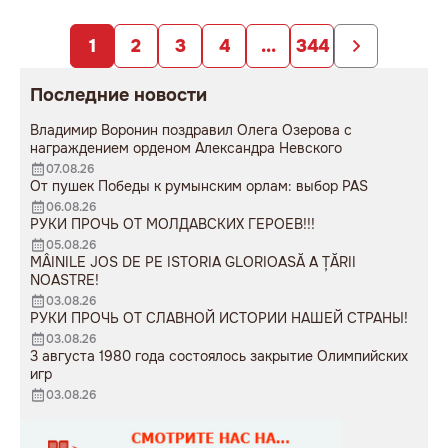
заложниками
образования».
непродуманных изменений».
1
2
3
4
...
344
Последние новости
Владимир Воронин поздравил Олега Озерова с
награждением орденом Александра Невского
07.08.26
От пушек Победы к румынским орлам: выбор PAS
06.08.26
РУКИ ПРОЧЬ ОТ МОЛДАВСКИХ ГЕРОЕВ!!!
05.08.26
MÂINILE JOS DE PE ISTORIA GLORIOASĂ A ȚĂRII
NOASTRE!
03.08.26
РУКИ ПРОЧЬ ОТ СЛАВНОЙ ИСТОРИИ НАШЕЙ СТРАНЫ!
03.08.26
3 августа 1980 года состоялось закрытие Олимпийских
игр
03.08.26