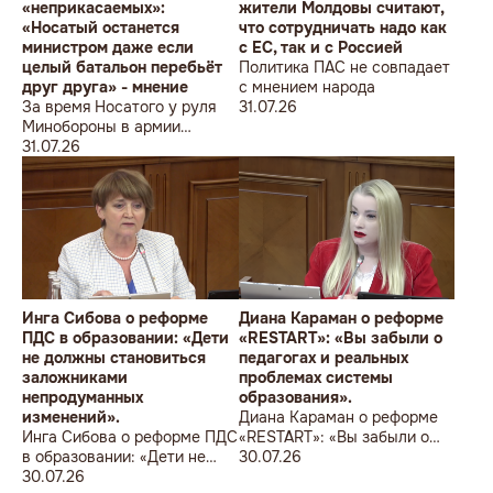
«неприкасаемых»:
жители Молдовы считают,
«Носатый останется
что сотрудничать надо как
министром даже если
с ЕС, так и с Россией
целый батальон перебьёт
Политика ПАС не совпадает
друг друга» - мнение
с мнением народа
За время Носатого у руля
31.07.26
Минобороны в армии
погибли 9 человек в мирное
31.07.26
время, включая
несовершеннолетнего
юношу
Инга Сибова о реформе
Диана Караман о реформе
ПДС в образовании: «Дети
«RESTART»: «Вы забыли о
не должны становиться
педагогах и реальных
заложниками
проблемах системы
непродуманных
образования».
изменений».
Диана Караман о реформе
Инга Сибова о реформе ПДС
«RESTART»: «Вы забыли о
в образовании: «Дети не
педагогах и реальных
30.07.26
должны становиться
30.07.26
проблемах системы