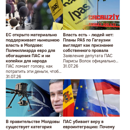
ÎMPOTRIVA MOLDOVEI!
Lecțiile istoriei și provocările
prezentului (la împlinirea a
550 de ani de la bătălia de la
Războieni)
ЕС открыто материально
Власть есть - людей нет:
поддерживает нынешнюю
Планы PAS по Гагаузии
власть в Молдове:
выглядят как признание
Полмиллиарда евро для
собственного провала
обогащения ПАС и ни
Заявление депутата ПАС
копейки для народа
Ларисы Волох официально
ПАС ломает голову, как
подтвердило провал
31.07.26
потратить эти деньги, чтобы
кадровой политики
оппозиция меньше ворчала,
31.07.26
правящей партии на юге
ведь полмиллиарда
Молдовы
незаметно в карман не
положишь
В правительстве Молдовы
ПАС убивает веру в
существует категория
евроинтеграцию: Почему