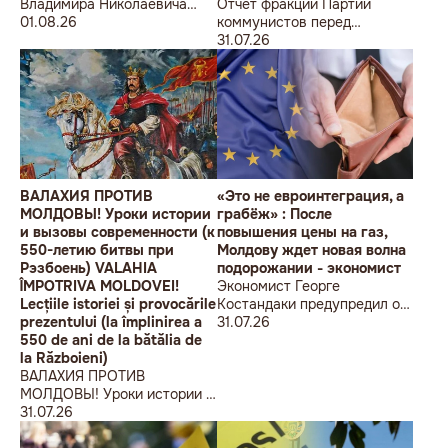
Владимира Николаевича
Отчет фракции Партии
Воронина Петру
01.08.26
коммунистов перед
Николаевичу Симоненко
избирателями об итогах
31.07.26
работы за первое полугодие
2026 года
ВАЛАХИЯ ПРОТИВ
«Это не евроинтеграция, а
МОЛДОВЫ! Уроки истории
грабёж» : После
и вызовы современности (к
повышения цены на газ,
550-летию битвы при
Молдову ждет новая волна
Рэзбоень) VALAHIA
подорожании - экономист
ÎMPOTRIVA MOLDOVEI!
Экономист Георге
Lecțiile istoriei și provocările
Костандаки предупредил о
prezentului (la împlinirea a
новой волне роста цен
31.07.26
550 de ani de la bătălia de
la Războieni)
ВАЛАХИЯ ПРОТИВ
МОЛДОВЫ! Уроки истории и
вызовы современности (к
31.07.26
550-летию битвы при
Рэзбоень) VALAHIA