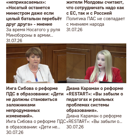
«неприкасаемых»:
жители Молдовы считают,
«Носатый останется
что сотрудничать надо как
министром даже если
с ЕС, так и с Россией
целый батальон перебьёт
Политика ПАС не совпадает
друг друга» - мнение
с мнением народа
За время Носатого у руля
31.07.26
Минобороны в армии
погибли 9 человек в мирное
31.07.26
время, включая
несовершеннолетнего
юношу
Инга Сибова о реформе
Диана Караман о реформе
ПДС в образовании: «Дети
«RESTART»: «Вы забыли о
не должны становиться
педагогах и реальных
заложниками
проблемах системы
непродуманных
образования».
изменений».
Диана Караман о реформе
Инга Сибова о реформе ПДС
«RESTART»: «Вы забыли о
в образовании: «Дети не
педагогах и реальных
30.07.26
должны становиться
30.07.26
проблемах системы