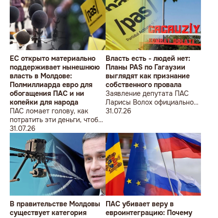
ÎMPOTRIVA MOLDOVEI!
Lecțiile istoriei și provocările
prezentului (la împlinirea a
550 de ani de la bătălia de la
Războieni)
ЕС открыто материально
Власть есть - людей нет:
поддерживает нынешнюю
Планы PAS по Гагаузии
власть в Молдове:
выглядят как признание
Полмиллиарда евро для
собственного провала
обогащения ПАС и ни
Заявление депутата ПАС
копейки для народа
Ларисы Волох официально
ПАС ломает голову, как
подтвердило провал
31.07.26
потратить эти деньги, чтобы
кадровой политики
оппозиция меньше ворчала,
31.07.26
правящей партии на юге
ведь полмиллиарда
Молдовы
незаметно в карман не
положишь
В правительстве Молдовы
ПАС убивает веру в
существует категория
евроинтеграцию: Почему