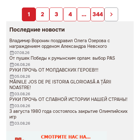
заложниками
образования».
непродуманных изменений».
1
2
3
4
...
344
Последние новости
Владимир Воронин поздравил Олега Озерова с
награждением орденом Александра Невского
07.08.26
От пушек Победы к румынским орлам: выбор PAS
06.08.26
РУКИ ПРОЧЬ ОТ МОЛДАВСКИХ ГЕРОЕВ!!!
05.08.26
MÂINILE JOS DE PE ISTORIA GLORIOASĂ A ȚĂRII
NOASTRE!
03.08.26
РУКИ ПРОЧЬ ОТ СЛАВНОЙ ИСТОРИИ НАШЕЙ СТРАНЫ!
03.08.26
3 августа 1980 года состоялось закрытие Олимпийских
игр
03.08.26