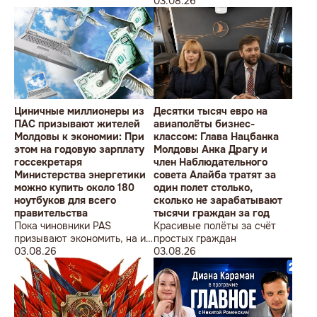
студентов» провела в
Олимпийских игр
03.08.26
Кишиневе малочисленную
акцию «В Европейский Союз
без советских памятников».
Циничные миллионеры из
Десятки тысяч евро на
ПАС призывают жителей
авиаполёты бизнес-
Молдовы к экономии: При
классом: Глава Нацбанка
этом на годовую зарплату
Молдовы Анка Драгу и
госсекретаря
член Наблюдательного
Министерства энергетики
совета Алайба тратят за
можно купить около 180
один полет столько,
ноутбуков для всего
сколько не зарабатывают
правительства
тысячи граждан за год
Пока чиновники PAS
Красивые полёты за счёт
призывают экономить, на их
простых граждан
собственные доходы можно
03.08.26
03.08.26
купить технику для целого
учреждения