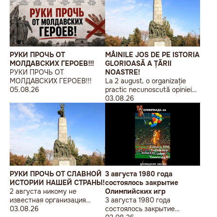
РУКИ ПРОЧЬ ОТ
MÂINILE JOS DE PE ISTORIA
МОЛДАВСКИХ ГЕРОЕВ!!!
GLORIOASĂ A ȚĂRII
РУКИ ПРОЧЬ ОТ
NOASTRE!
МОЛДАВСКИХ ГЕРОЕВ!!!
La 2 august, o organizație
05.08.26
practic necunoscută opiniei
publice, autointitulată „Liga
03.08.26
Studenților Basarabeni”, a
organizat la Chișinău o
acțiune de protest modestă,
sub sloganul „În Uniunea
Europeană fără monumente
sovietice”.
РУКИ ПРОЧЬ ОТ СЛАВНОЙ
3 августа 1980 года
ИСТОРИИ НАШЕЙ СТРАНЫ!
состоялось закрытие
2 августа никому не
Олимпийских игр
известная организация
3 августа 1980 года
«Лига бессарабских
03.08.26
состоялось закрытие