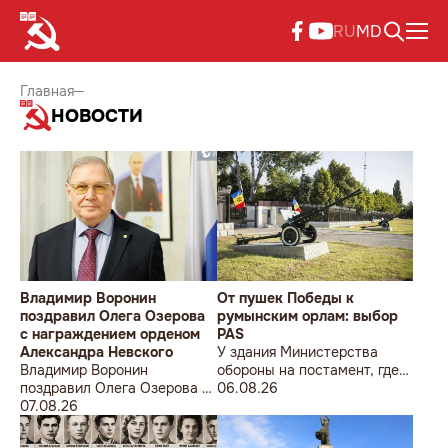
RU
MD
Главная
НОВОСТИ
Владимир Воронин
От пушек Победы к
поздравил Олега Озерова
румынским орлам: выбор
с награждением орденом
PAS
Александра Невского
У здания Министерства
Владимир Воронин
обороны на постамент, где
поздравил Олега Озерова с
прежде стояла знаменитая
06.08.26
награждением орденом
07.08.26
советская пушка, молодой
Александра Невского
мужчина возложил букет
цветов.