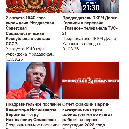
2 августа 1940 года
Председатель ПКРМ Диана
учреждена Молдавская
Караман в передаче
Советская
«Главное» телеканала TVC-
Социалистическая
21
Республика в составе
Председатель ПКРМ Диана
СССР.
Караман в передаче
2 августа 1940 года
«Главное» телеканала TVC-
01.08.26
учреждена Молдавская
21
Советская
02.08.26
Социалистическая
Республика в составе
СССР.
Поздравительное послание
Отчет фракции Партии
Владимира Николаевича
коммунистов перед
Воронина Петру
избирателями об итогах
Николаевичу Симоненко
работы за первое
Поздравительное послание
полугодие 2026 года