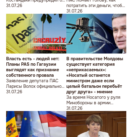
новой волне роста цен
31.07.26
потратить эти деньги, чтобы
оппозиция меньше ворчала,
31.07.26
ведь полмиллиарда
незаметно в карман не
положишь
Власть есть - людей нет:
В правительстве Молдовы
Планы PAS по Гагаузии
существует категория
выглядят как признание
«неприкасаемых»:
собственного провала
«Носатый останется
Заявление депутата ПАС
министром даже если
Ларисы Волох официально
целый батальон перебьёт
подтвердило провал
31.07.26
друг друга» - мнение
кадровой политики
За время Носатого у руля
правящей партии на юге
Минобороны в армии
Молдовы
погибли 9 человек в мирное
31.07.26
время, включая
несовершеннолетнего
юношу