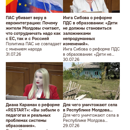
ПАС убивает веру в
Инга Сибова о реформе
евроинтеграцию: Почему
ПДС в образовании: «Дети
жители Молдовы считают,
не должны становиться
что сотрудничать надо как
заложниками
с ЕС, так и с Россией
непродуманных
Политика ПАС не совпадает
изменений».
с мнением народа
Инга Сибова о реформе ПДС
31.07.26
в образовании: «Дети не
должны становиться
30.07.26
заложниками
непродуманных изменений».
Диана Караман о реформе
Для чего уничтожают села
«RESTART»: «Вы забыли о
в Республике Молдова…
педагогах и реальных
Для чего уничтожают села в
проблемах системы
Республике Молдова…
образования».
29.07.26