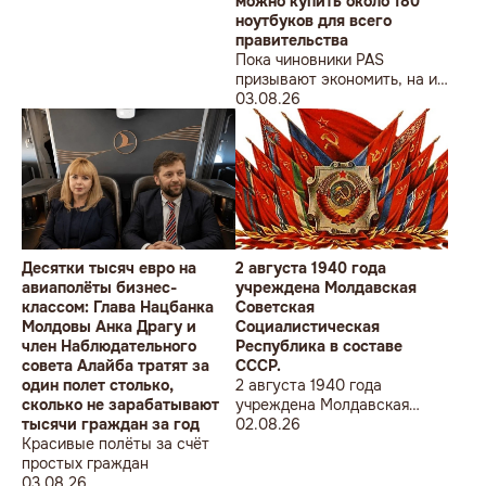
можно купить около 180
ноутбуков для всего
правительства
Пока чиновники PAS
призывают экономить, на их
собственные доходы можно
03.08.26
купить технику для целого
учреждения
Десятки тысяч евро на
2 августа 1940 года
авиаполёты бизнес-
учреждена Молдавская
классом: Глава Нацбанка
Советская
Молдовы Анка Драгу и
Социалистическая
член Наблюдательного
Республика в составе
совета Алайба тратят за
СССР.
один полет столько,
2 августа 1940 года
сколько не зарабатывают
учреждена Молдавская
тысячи граждан за год
Советская
02.08.26
Красивые полёты за счёт
Социалистическая
простых граждан
Республика в составе
03.08.26
СССР.