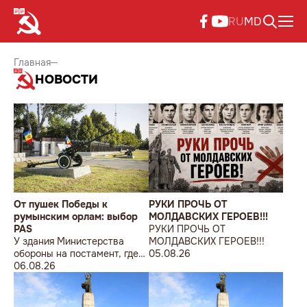
RU
MD
Главная
НОВОСТИ
От пушек Победы к
РУКИ ПРОЧЬ ОТ
румынским орлам: выбор
МОЛДАВСКИХ ГЕРОЕВ!!!
PAS
РУКИ ПРОЧЬ ОТ
У здания Министерства
МОЛДАВСКИХ ГЕРОЕВ!!!
обороны на постамент, где
05.08.26
прежде стояла знаменитая
06.08.26
советская пушка, молодой
мужчина возложил букет
цветов.