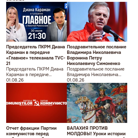
Председатель ПКРМ Диана
Поздравительное послание
Караман в передаче
Владимира Николаевича
«Главное» телеканала TVC-
Воронина Петру
21
Николаевичу Симоненко
Председатель ПКРМ Диана
Поздравительное послание
Караман в передаче
Владимира Николаевича
«Главное» телеканала TVC-
01.08.26
Воронина Петру
01.08.26
21
Николаевичу Симоненко
Отчет фракции Партии
ВАЛАХИЯ ПРОТИВ
коммунистов перед
МОЛДОВЫ! Уроки истории