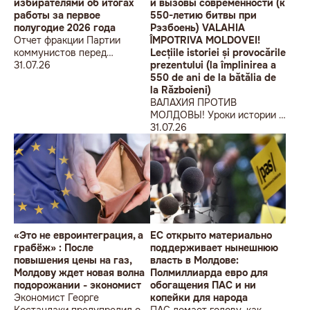
избирателями об итогах
и вызовы современности (к
работы за первое
550-летию битвы при
полугодие 2026 года
Рэзбоень) VALAHIA
Отчет фракции Партии
ÎMPOTRIVA MOLDOVEI!
коммунистов перед
Lecțiile istoriei și provocările
избирателями об итогах
31.07.26
prezentului (la împlinirea a
работы за первое полугодие
550 de ani de la bătălia de
2026 года
la Războieni)
ВАЛАХИЯ ПРОТИВ
МОЛДОВЫ! Уроки истории и
вызовы современности (к
31.07.26
550-летию битвы при
Рэзбоень) VALAHIA
ÎMPOTRIVA MOLDOVEI!
Lecțiile istoriei și provocările
prezentului (la împlinirea a
550 de ani de la bătălia de la
Războieni)
«Это не евроинтеграция, а
ЕС открыто материально
грабёж» : После
поддерживает нынешнюю
повышения цены на газ,
власть в Молдове:
Молдову ждет новая волна
Полмиллиарда евро для
подорожании - экономист
обогащения ПАС и ни
Экономист Георге
копейки для народа
Костандаки предупредил о
ПАС ломает голову, как