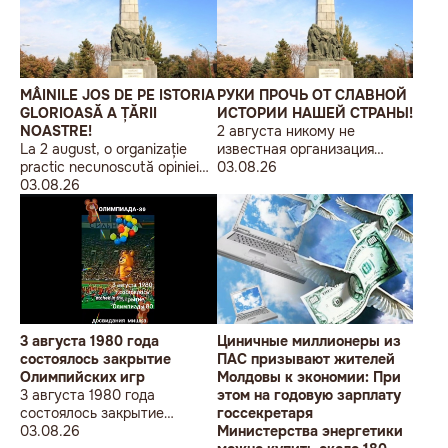
MÂINILE JOS DE PE ISTORIA
РУКИ ПРОЧЬ ОТ СЛАВНОЙ
GLORIOASĂ A ȚĂRII
ИСТОРИИ НАШЕЙ СТРАНЫ!
NOASTRE!
2 августа никому не
La 2 august, o organizație
известная организация
practic necunoscută opiniei
«Лига бессарабских
03.08.26
publice, autointitulată „Liga
03.08.26
студентов» провела в
Studenților Basarabeni”, a
Кишиневе малочисленную
organizat la Chișinău o
акцию «В Европейский Союз
acțiune de protest modestă,
без советских памятников».
sub sloganul „În Uniunea
Europeană fără monumente
sovietice”.
3 августа 1980 года
Циничные миллионеры из
состоялось закрытие
ПАС призывают жителей
Олимпийских игр
Молдовы к экономии: При
3 августа 1980 года
этом на годовую зарплату
состоялось закрытие
госсекретаря
Олимпийских игр
03.08.26
Министерства энергетики