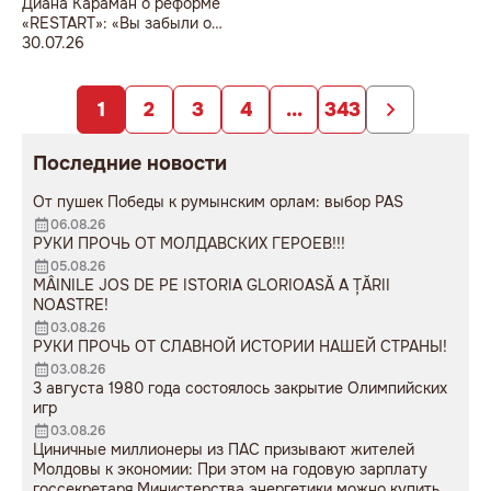
Диана Караман о реформе
«RESTART»: «Вы забыли о
педагогах и реальных
30.07.26
проблемах системы
образования».
1
2
3
4
...
343
Последние новости
От пушек Победы к румынским орлам: выбор PAS
06.08.26
РУКИ ПРОЧЬ ОТ МОЛДАВСКИХ ГЕРОЕВ!!!
05.08.26
MÂINILE JOS DE PE ISTORIA GLORIOASĂ A ȚĂRII
NOASTRE!
03.08.26
РУКИ ПРОЧЬ ОТ СЛАВНОЙ ИСТОРИИ НАШЕЙ СТРАНЫ!
03.08.26
3 августа 1980 года состоялось закрытие Олимпийских
игр
03.08.26
Циничные миллионеры из ПАС призывают жителей
Молдовы к экономии: При этом на годовую зарплату
госсекретаря Министерства энергетики можно купить