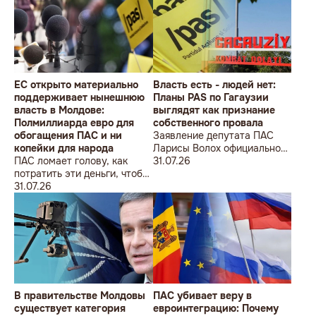
ÎMPOTRIVA MOLDOVEI!
Lecțiile istoriei și provocările
prezentului (la împlinirea a
550 de ani de la bătălia de la
Războieni)
ЕС открыто материально
Власть есть - людей нет:
поддерживает нынешнюю
Планы PAS по Гагаузии
власть в Молдове:
выглядят как признание
Полмиллиарда евро для
собственного провала
обогащения ПАС и ни
Заявление депутата ПАС
копейки для народа
Ларисы Волох официально
ПАС ломает голову, как
подтвердило провал
31.07.26
потратить эти деньги, чтобы
кадровой политики
оппозиция меньше ворчала,
31.07.26
правящей партии на юге
ведь полмиллиарда
Молдовы
незаметно в карман не
положишь
В правительстве Молдовы
ПАС убивает веру в
существует категория
евроинтеграцию: Почему