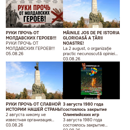
РУКИ ПРОЧЬ ОТ
MÂINILE JOS DE PE ISTORIA
МОЛДАВСКИХ ГЕРОЕВ!!!
GLORIOASĂ A ȚĂRII
РУКИ ПРОЧЬ ОТ
NOASTRE!
МОЛДАВСКИХ ГЕРОЕВ!!!
La 2 august, o organizație
05.08.26
practic necunoscută opiniei
publice, autointitulată „Liga
03.08.26
Studenților Basarabeni”, a
organizat la Chișinău o
acțiune de protest modestă,
sub sloganul „În Uniunea
Europeană fără monumente
sovietice”.
РУКИ ПРОЧЬ ОТ СЛАВНОЙ
3 августа 1980 года
ИСТОРИИ НАШЕЙ СТРАНЫ!
состоялось закрытие
2 августа никому не
Олимпийских игр
известная организация
3 августа 1980 года
«Лига бессарабских
03.08.26
состоялось закрытие