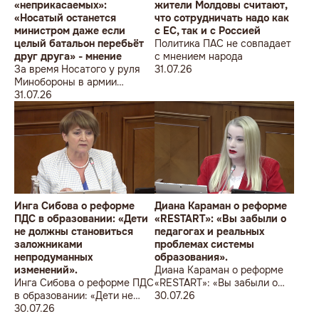
«неприкасаемых»:
жители Молдовы считают,
«Носатый останется
что сотрудничать надо как
министром даже если
с ЕС, так и с Россией
целый батальон перебьёт
Политика ПАС не совпадает
друг друга» - мнение
с мнением народа
За время Носатого у руля
31.07.26
Минобороны в армии
погибли 9 человек в мирное
31.07.26
время, включая
несовершеннолетнего
юношу
Инга Сибова о реформе
Диана Караман о реформе
ПДС в образовании: «Дети
«RESTART»: «Вы забыли о
не должны становиться
педагогах и реальных
заложниками
проблемах системы
непродуманных
образования».
изменений».
Диана Караман о реформе
Инга Сибова о реформе ПДС
«RESTART»: «Вы забыли о
в образовании: «Дети не
педагогах и реальных
30.07.26
должны становиться
30.07.26
проблемах системы