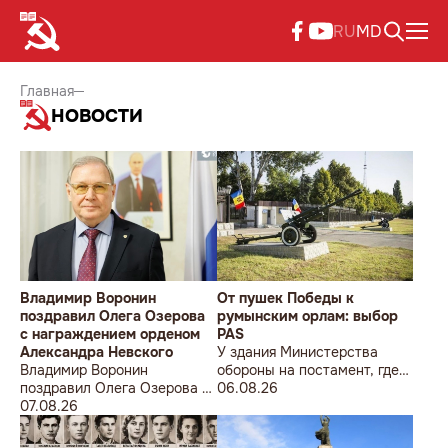
RU
MD
Главная
НОВОСТИ
Владимир Воронин
От пушек Победы к
поздравил Олега Озерова
румынским орлам: выбор
с награждением орденом
PAS
Александра Невского
У здания Министерства
Владимир Воронин
обороны на постамент, где
поздравил Олега Озерова с
прежде стояла знаменитая
06.08.26
награждением орденом
07.08.26
советская пушка, молодой
Александра Невского
мужчина возложил букет
цветов.