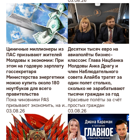
студентов» провела в
Олимпийских игр
03.08.26
Кишиневе малочисленную
акцию «В Европейский Союз
без советских памятников».
Циничные миллионеры из
Десятки тысяч евро на
ПАС призывают жителей
авиаполёты бизнес-
Молдовы к экономии: При
классом: Глава Нацбанка
этом на годовую зарплату
Молдовы Анка Драгу и
госсекретаря
член Наблюдательного
Министерства энергетики
совета Алайба тратят за
можно купить около 180
один полет столько,
ноутбуков для всего
сколько не зарабатывают
правительства
тысячи граждан за год
Пока чиновники PAS
Красивые полёты за счёт
призывают экономить, на их
простых граждан
собственные доходы можно
03.08.26
03.08.26
купить технику для целого
учреждения