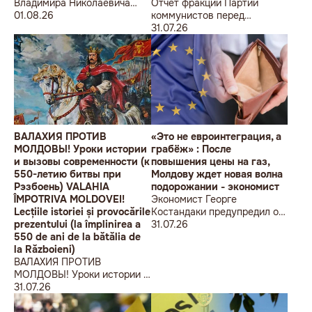
Владимира Николаевича
Отчет фракции Партии
Воронина Петру
01.08.26
коммунистов перед
Николаевичу Симоненко
избирателями об итогах
31.07.26
работы за первое полугодие
2026 года
ВАЛАХИЯ ПРОТИВ
«Это не евроинтеграция, а
МОЛДОВЫ! Уроки истории
грабёж» : После
и вызовы современности (к
повышения цены на газ,
550-летию битвы при
Молдову ждет новая волна
Рэзбоень) VALAHIA
подорожании - экономист
ÎMPOTRIVA MOLDOVEI!
Экономист Георге
Lecțiile istoriei și provocările
Костандаки предупредил о
prezentului (la împlinirea a
новой волне роста цен
31.07.26
550 de ani de la bătălia de
la Războieni)
ВАЛАХИЯ ПРОТИВ
МОЛДОВЫ! Уроки истории и
вызовы современности (к
31.07.26
550-летию битвы при
Рэзбоень) VALAHIA