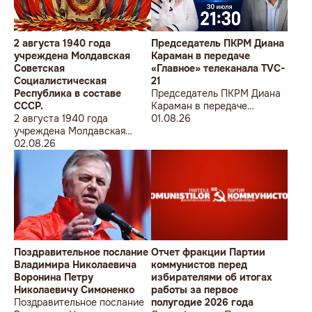
2 августа 1940 года
Председатель ПКРМ Диана
учреждена Молдавская
Караман в передаче
Советская
«Главное» телеканала TVC-
Социалистическая
21
Республика в составе
Председатель ПКРМ Диана
СССР.
Караман в передаче
2 августа 1940 года
«Главное» телеканала TVC-
01.08.26
учреждена Молдавская
21
Советская
02.08.26
Социалистическая
Республика в составе
СССР.
Поздравительное послание
Отчет фракции Партии
Владимира Николаевича
коммунистов перед
Воронина Петру
избирателями об итогах
Николаевичу Симоненко
работы за первое
Поздравительное послание
полугодие 2026 года