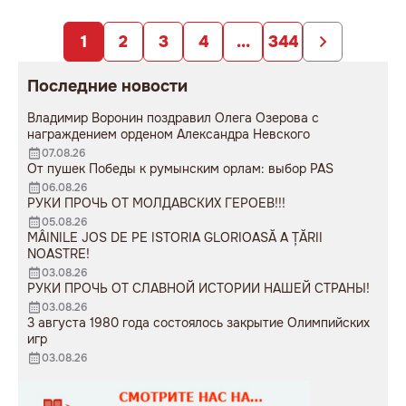
заложниками
образования».
непродуманных изменений».
1
2
3
4
...
344
Последние новости
Владимир Воронин поздравил Олега Озерова с
награждением орденом Александра Невского
07.08.26
От пушек Победы к румынским орлам: выбор PAS
06.08.26
РУКИ ПРОЧЬ ОТ МОЛДАВСКИХ ГЕРОЕВ!!!
05.08.26
MÂINILE JOS DE PE ISTORIA GLORIOASĂ A ȚĂRII
NOASTRE!
03.08.26
РУКИ ПРОЧЬ ОТ СЛАВНОЙ ИСТОРИИ НАШЕЙ СТРАНЫ!
03.08.26
3 августа 1980 года состоялось закрытие Олимпийских
игр
03.08.26