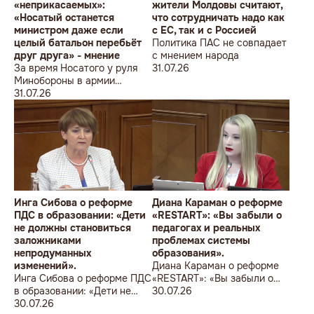
«неприкасаемых»:
жители Молдовы считают,
«Носатый останется
что сотрудничать надо как
министром даже если
с ЕС, так и с Россией
целый батальон перебьёт
Политика ПАС не совпадает
друг друга» - мнение
с мнением народа
За время Носатого у руля
31.07.26
Минобороны в армии
погибли 9 человек в мирное
31.07.26
время, включая
несовершеннолетнего
юношу
Инга Сибова о реформе
Диана Караман о реформе
ПДС в образовании: «Дети
«RESTART»: «Вы забыли о
не должны становиться
педагогах и реальных
заложниками
проблемах системы
непродуманных
образования».
изменений».
Диана Караман о реформе
Инга Сибова о реформе ПДС
«RESTART»: «Вы забыли о
в образовании: «Дети не
педагогах и реальных
30.07.26
должны становиться
30.07.26
проблемах системы