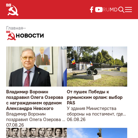
RU
MD
Главная
НОВОСТИ
Владимир Воронин
От пушек Победы к
поздравил Олега Озерова
румынским орлам: выбор
с награждением орденом
PAS
Александра Невского
У здания Министерства
Владимир Воронин
обороны на постамент, где
поздравил Олега Озерова с
прежде стояла знаменитая
06.08.26
награждением орденом
07.08.26
советская пушка, молодой
Александра Невского
мужчина возложил букет
цветов.