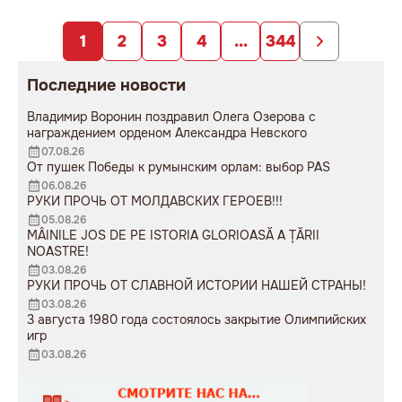
заложниками
образования».
непродуманных изменений».
1
2
3
4
...
344
Последние новости
Владимир Воронин поздравил Олега Озерова с
награждением орденом Александра Невского
07.08.26
От пушек Победы к румынским орлам: выбор PAS
06.08.26
РУКИ ПРОЧЬ ОТ МОЛДАВСКИХ ГЕРОЕВ!!!
05.08.26
MÂINILE JOS DE PE ISTORIA GLORIOASĂ A ȚĂRII
NOASTRE!
03.08.26
РУКИ ПРОЧЬ ОТ СЛАВНОЙ ИСТОРИИ НАШЕЙ СТРАНЫ!
03.08.26
3 августа 1980 года состоялось закрытие Олимпийских
игр
03.08.26