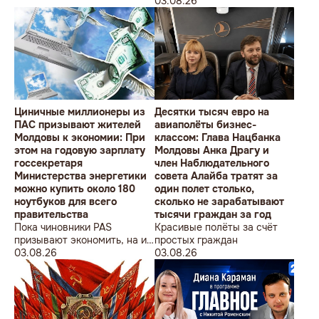
студентов» провела в
Олимпийских игр
03.08.26
Кишиневе малочисленную
акцию «В Европейский Союз
без советских памятников».
Циничные миллионеры из
Десятки тысяч евро на
ПАС призывают жителей
авиаполёты бизнес-
Молдовы к экономии: При
классом: Глава Нацбанка
этом на годовую зарплату
Молдовы Анка Драгу и
госсекретаря
член Наблюдательного
Министерства энергетики
совета Алайба тратят за
можно купить около 180
один полет столько,
ноутбуков для всего
сколько не зарабатывают
правительства
тысячи граждан за год
Пока чиновники PAS
Красивые полёты за счёт
призывают экономить, на их
простых граждан
собственные доходы можно
03.08.26
03.08.26
купить технику для целого
учреждения