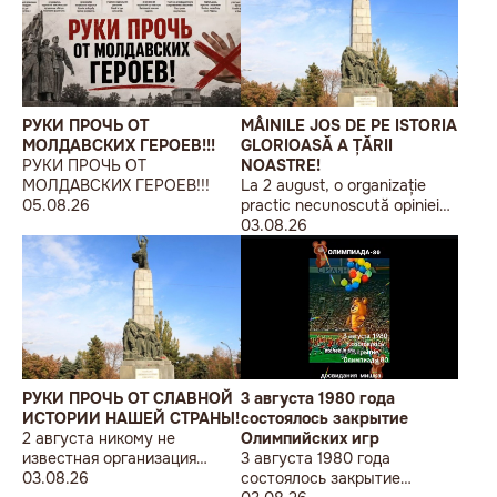
РУКИ ПРОЧЬ ОТ
MÂINILE JOS DE PE ISTORIA
МОЛДАВСКИХ ГЕРОЕВ!!!
GLORIOASĂ A ȚĂRII
РУКИ ПРОЧЬ ОТ
NOASTRE!
МОЛДАВСКИХ ГЕРОЕВ!!!
La 2 august, o organizație
05.08.26
practic necunoscută opiniei
publice, autointitulată „Liga
03.08.26
Studenților Basarabeni”, a
organizat la Chișinău o
acțiune de protest modestă,
sub sloganul „În Uniunea
Europeană fără monumente
sovietice”.
РУКИ ПРОЧЬ ОТ СЛАВНОЙ
3 августа 1980 года
ИСТОРИИ НАШЕЙ СТРАНЫ!
состоялось закрытие
2 августа никому не
Олимпийских игр
известная организация
3 августа 1980 года
«Лига бессарабских
03.08.26
состоялось закрытие