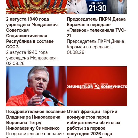
2 августа 1940 года
Председатель ПКРМ Диана
учреждена Молдавская
Караман в передаче
Советская
«Главное» телеканала TVC-
Социалистическая
21
Республика в составе
Председатель ПКРМ Диана
СССР.
Караман в передаче
2 августа 1940 года
«Главное» телеканала TVC-
01.08.26
учреждена Молдавская
21
Советская
02.08.26
Социалистическая
Республика в составе
СССР.
Поздравительное послание
Отчет фракции Партии
Владимира Николаевича
коммунистов перед
Воронина Петру
избирателями об итогах
Николаевичу Симоненко
работы за первое
Поздравительное послание
полугодие 2026 года