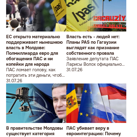
ÎMPOTRIVA MOLDOVEI!
Lecțiile istoriei și provocările
prezentului (la împlinirea a
550 de ani de la bătălia de la
Războieni)
ЕС открыто материально
Власть есть - людей нет:
поддерживает нынешнюю
Планы PAS по Гагаузии
власть в Молдове:
выглядят как признание
Полмиллиарда евро для
собственного провала
обогащения ПАС и ни
Заявление депутата ПАС
копейки для народа
Ларисы Волох официально
ПАС ломает голову, как
подтвердило провал
31.07.26
потратить эти деньги, чтобы
кадровой политики
оппозиция меньше ворчала,
31.07.26
правящей партии на юге
ведь полмиллиарда
Молдовы
незаметно в карман не
положишь
В правительстве Молдовы
ПАС убивает веру в
существует категория
евроинтеграцию: Почему