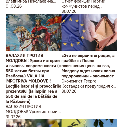
Владимира Николаевича
Отчет фракции Партии
Воронина Петру
01.08.26
коммунистов перед
Николаевичу Симоненко
избирателями об итогах
31.07.26
работы за первое полугодие
2026 года
ВАЛАХИЯ ПРОТИВ
«Это не евроинтеграция, а
МОЛДОВЫ! Уроки истории
грабёж» : После
и вызовы современности (к
повышения цены на газ,
550-летию битвы при
Молдову ждет новая волна
Рэзбоень) VALAHIA
подорожании - экономист
ÎMPOTRIVA MOLDOVEI!
Экономист Георге
Lecțiile istoriei și provocările
Костандаки предупредил о
prezentului (la împlinirea a
новой волне роста цен
31.07.26
550 de ani de la bătălia de
la Războieni)
ВАЛАХИЯ ПРОТИВ
МОЛДОВЫ! Уроки истории и
вызовы современности (к
31.07.26
550-летию битвы при
Рэзбоень) VALAHIA