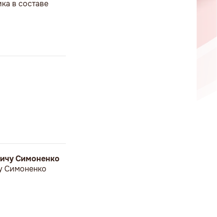
ка в составе
вичу Симоненко
у Симоненко