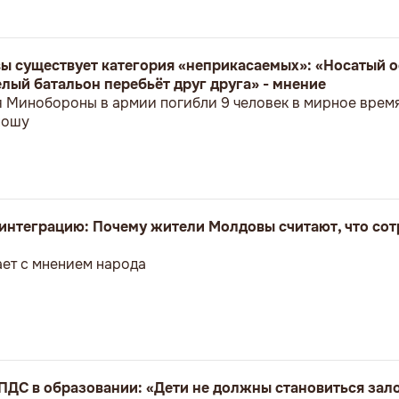
ы существует категория «неприкасаемых»: «Носатый о
лый батальон перебьёт друг друга» - мнение
я Минобороны в армии погибли 9 человек в мирное врем
ношу
оинтеграцию: Почему жители Молдовы считают, что сот
ет с мнением народа
ПДС в образовании: «Дети не должны становиться за