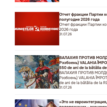
Отчет фракции Партии к
полугодие 2026 года
Отчет фракции Партии ко
2026 года
31.07.26
ВАЛАХИЯ ПРОТИВ МОЛДОВ
Рэзбоень) VALAHIA ÎMPOTRI
550 de ani de la bătălia de
ВАЛАХИЯ ПРОТИВ МОЛДОВЫ
Рэзбоень) VALAHIA ÎMPOTRIV
de ani de la bătălia de la R
31.07.26
«Это не евроинтеграция,
подорожании - экономи