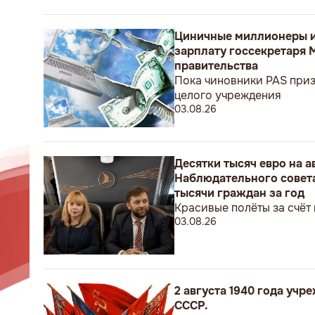
Циничные миллионеры и
зарплату госсекретаря 
правительства
Пока чиновники PAS приз
целого учреждения
03.08.26
Десятки тысяч евро на 
Наблюдательного совета
тысячи граждан за год
Красивые полёты за счёт
03.08.26
2 августа 1940 года уч
СССР.