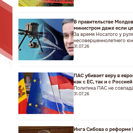
В правительстве Молдов
министром даже если це
За время Носатого у рул
несовершеннолетнего ю
31.07.26
ПАС убивает веру в евр
как с ЕС, так и с Россией
Политика ПАС не совпада
31.07.26
Инга Сибова о реформе 