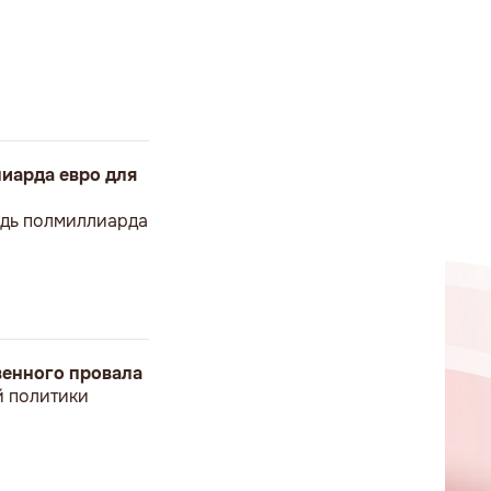
иарда евро для
ведь полмиллиарда
твенного провала
й политики