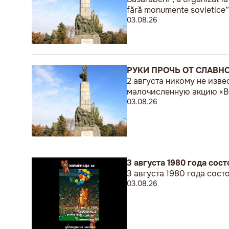
fără monumente sovietice”
03.08.26
РУКИ ПРОЧЬ ОТ СЛАВН
2 августа никому не изв
малочисленную акцию «В 
03.08.26
3 августа 1980 года со
3 августа 1980 года сос
03.08.26