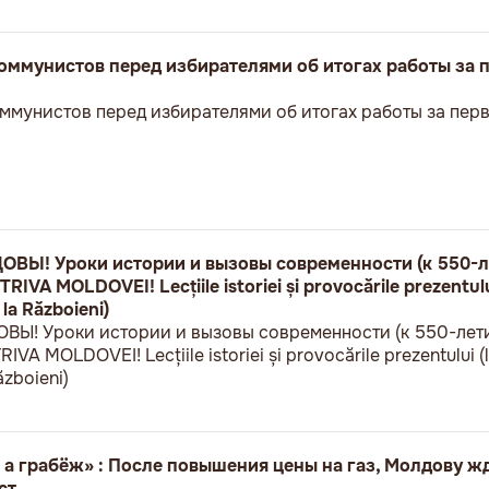
оммунистов перед избирателями об итогах работы за 
ммунистов перед избирателями об итогах работы за пер
Ы! Уроки истории и вызовы современности (к 550-л
VA MOLDOVEI! Lecțiile istoriei și provocările prezentului
 la Războieni)
! Уроки истории и вызовы современности (к 550-лет
A MOLDOVEI! Lecțiile istoriei și provocările prezentului (l
ăzboieni)
 а грабёж» : После повышения цены на газ, Молдову ж
ст