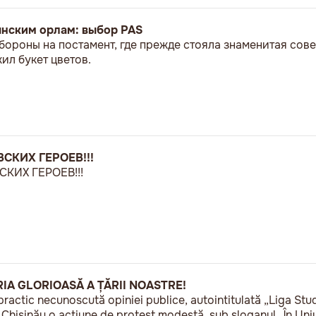
ынским орлам: выбор PAS
бороны на постамент, где прежде стояла знаменитая сове
л букет цветов.
СКИХ ГЕРОЕВ!!!
КИХ ГЕРОЕВ!!!
RIA GLORIOASĂ A ȚĂRII NOASTRE!
practic necunoscută opiniei publice, autointitulată „Liga Stu
a Chișinău o acțiune de protest modestă, sub sloganul „În U