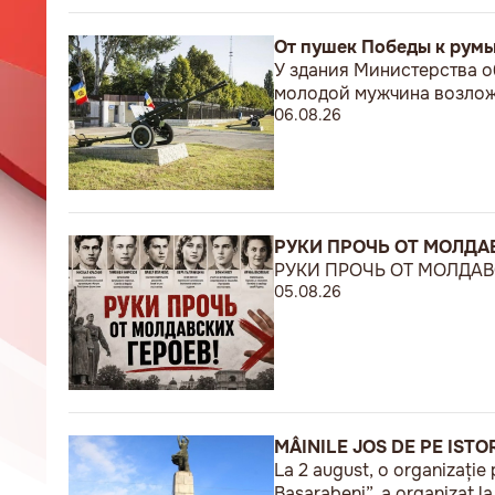
От пушек Победы к рум
У здания Министерства о
молодой мужчина возложи
06.08.26
РУКИ ПРОЧЬ ОТ МОЛДАВ
РУКИ ПРОЧЬ ОТ МОЛДАВС
05.08.26
MÂINILE JOS DE PE ISTO
La 2 august, o organizație 
Basarabeni”, a organizat l