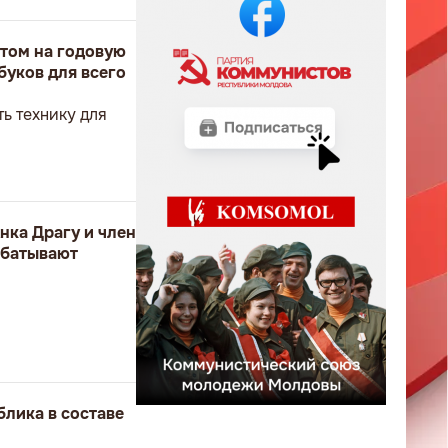
том на годовую
буков для всего
ь технику для
нка Драгу и член
абатывают
блика в составе