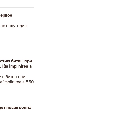
первое
вое полугодие
етию битвы при
 (la împlinirea a
ию битвы при
a împlinirea a 550
дет новая волна