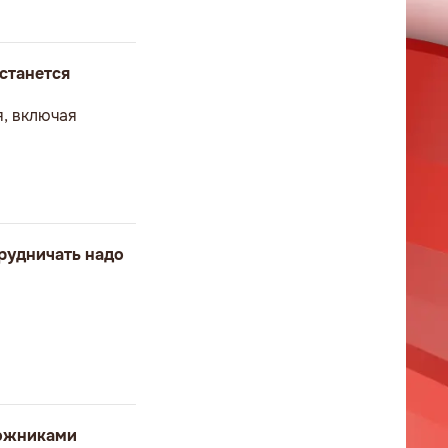
станется
я, включая
рудничать надо
ложниками