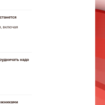
станется
я, включая
рудничать надо
ложниками