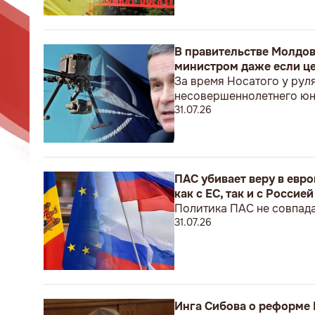
В правительстве Молдов
министром даже если це
За время Носатого у рул
несовершеннолетнего ю
31.07.26
ПАС убивает веру в евр
как с ЕС, так и с Россией
Политика ПАС не совпада
31.07.26
Инга Сибова о реформе 