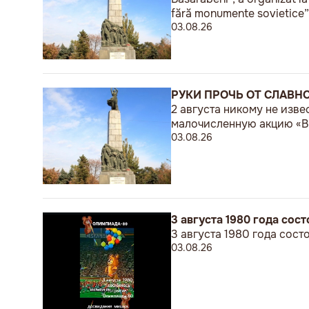
fără monumente sovietice”
03.08.26
РУКИ ПРОЧЬ ОТ СЛАВН
2 августа никому не изв
малочисленную акцию «В 
03.08.26
3 августа 1980 года со
3 августа 1980 года сос
03.08.26