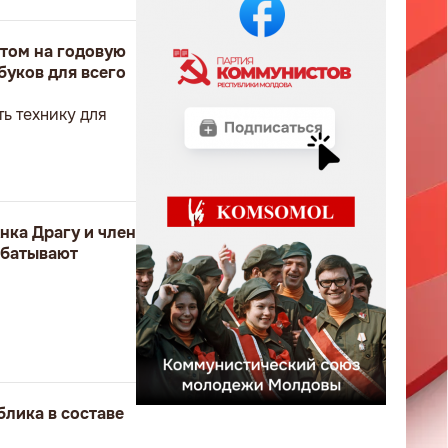
том на годовую
буков для всего
ь технику для
нка Драгу и член
абатывают
блика в составе