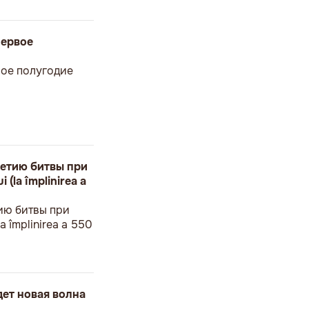
первое
вое полугодие
етию битвы при
 (la împlinirea a
ию битвы при
a împlinirea a 550
дет новая волна