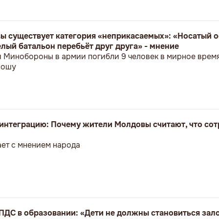
ы существует категория «неприкасаемых»: «Носатый о
лый батальон перебьёт друг друга» - мнение
я Минобороны в армии погибли 9 человек в мирное врем
ношу
оинтеграцию: Почему жители Молдовы считают, что сот
ет с мнением народа
ПДС в образовании: «Дети не должны становиться за