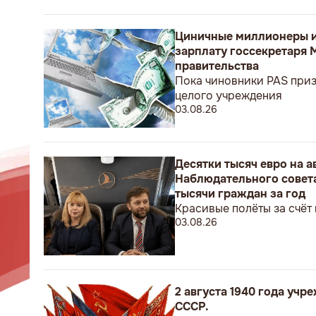
Циничные миллионеры и
зарплату госсекретаря 
правительства
Пока чиновники PAS приз
целого учреждения
03.08.26
Десятки тысяч евро на 
Наблюдательного совета
тысячи граждан за год
Красивые полёты за счёт
03.08.26
2 августа 1940 года уч
СССР.