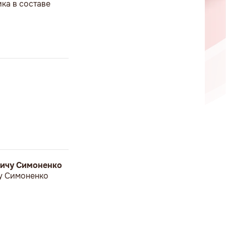
ка в составе
вичу Симоненко
у Симоненко