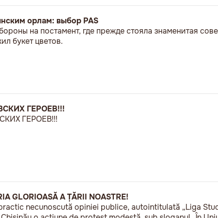
ынским орлам: выбор PAS
бороны на постамент, где прежде стояла знаменитая сове
л букет цветов.
СКИХ ГЕРОЕВ!!!
КИХ ГЕРОЕВ!!!
RIA GLORIOASĂ A ȚĂRII NOASTRE!
practic necunoscută opiniei publice, autointitulată „Liga Stu
a Chișinău o acțiune de protest modestă, sub sloganul „În U