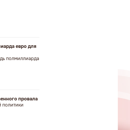
иарда евро для
ведь полмиллиарда
твенного провала
й политики