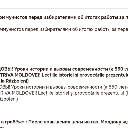
оммунистов перед избирателями об итогах работы за 
ммунистов перед избирателями об итогах работы за пер
Ы! Уроки истории и вызовы современности (к 550-л
VA MOLDOVEI! Lecțiile istoriei și provocările prezentului
 la Războieni)
! Уроки истории и вызовы современности (к 550-лет
A MOLDOVEI! Lecțiile istoriei și provocările prezentului (l
ăzboieni)
 а грабёж» : После повышения цены на газ, Молдову ж
ст