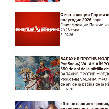
Отчет фракции Партии к
полугодие 2026 года
Отчет фракции Партии ко
2026 года
31.07.26
ВАЛАХИЯ ПРОТИВ МОЛДОВ
Рэзбоень) VALAHIA ÎMPOTRI
550 de ani de la bătălia de
ВАЛАХИЯ ПРОТИВ МОЛДОВЫ
Рэзбоень) VALAHIA ÎMPOTRIV
de ani de la bătălia de la R
31.07.26
«Это не евроинтеграция,
подорожании - экономи