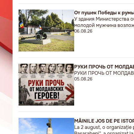
От пушек Победы к рум
У здания Министерства о
молодой мужчина возложи
06.08.26
РУКИ ПРОЧЬ ОТ МОЛДАВ
РУКИ ПРОЧЬ ОТ МОЛДАВС
05.08.26
MÂINILE JOS DE PE ISTO
La 2 august, o organizație 
Basarabeni”, a organizat l