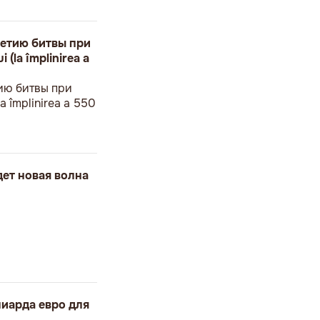
етию битвы при
 (la împlinirea a
ию битвы при
a împlinirea a 550
дет новая волна
иарда евро для