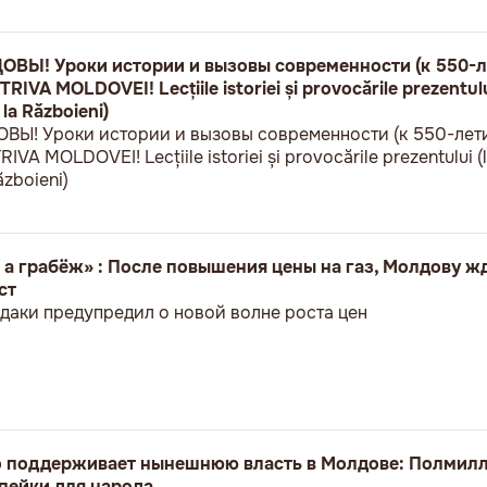
Ы! Уроки истории и вызовы современности (к 550-л
VA MOLDOVEI! Lecțiile istoriei și provocările prezentului
 la Războieni)
! Уроки истории и вызовы современности (к 550-лет
A MOLDOVEI! Lecțiile istoriei și provocările prezentului (l
ăzboieni)
 а грабёж» : После повышения цены на газ, Молдову ж
ст
даки предупредил о новой волне роста цен
о поддерживает нынешнюю власть в Молдове: Полмилл
пейки для народа