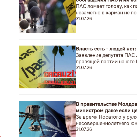
ПАС ломает голову, как п
незаметно в карман не 
31.07.26
Власть есть - людей нет
Заявление депутата ПАС
правящей партии на юге
31.07.26
В правительстве Молдов
министром даже если це
За время Носатого у рул
несовершеннолетнего ю
31.07.26