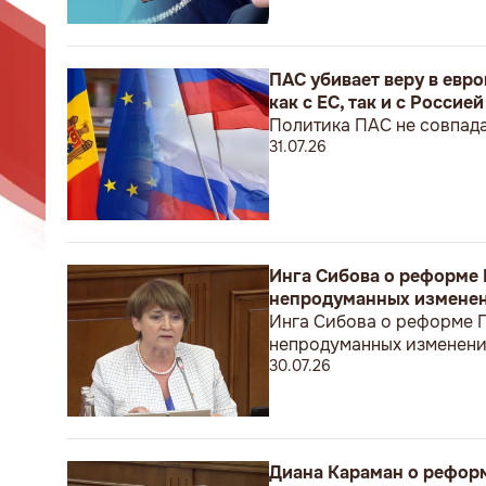
ПАС убивает веру в евр
как с ЕС, так и с Россией
Политика ПАС не совпада
31.07.26
Инга Сибова о реформе 
непродуманных изменен
Инга Сибова о реформе П
непродуманных изменени
30.07.26
Диана Караман о реформ