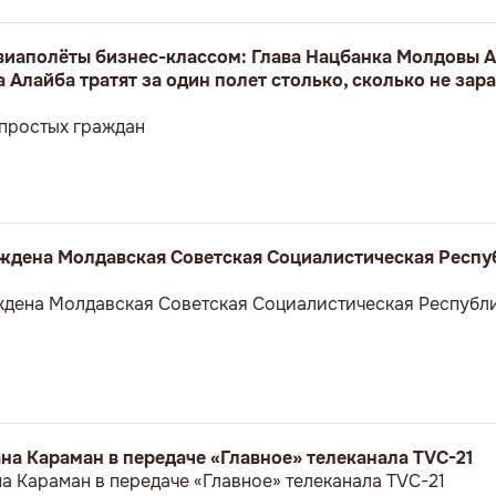
авиаполёты бизнес-классом: Глава Нацбанка Молдовы А
 Алайба тратят за один полет столько, сколько не зар
 простых граждан
реждена Молдавская Советская Социалистическая Респу
еждена Молдавская Советская Социалистическая Республи
а Караман в передаче «Главное» телеканала TVC-21
 Караман в передаче «Главное» телеканала TVC-21