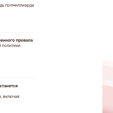
ведь полмиллиарда
твенного провала
й политики
станется
я, включая