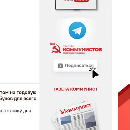
том на годовую
буков для всего
ь технику для