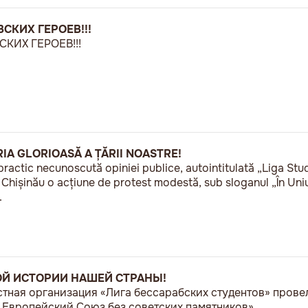
СКИХ ГЕРОЕВ!!!
КИХ ГЕРОЕВ!!!
RIA GLORIOASĂ A ȚĂRII NOASTRE!
practic necunoscută opiniei publice, autointitulată „Liga Stu
a Chișinău o acțiune de protest modestă, sub sloganul „În U
.
ОЙ ИСТОРИИ НАШЕЙ СТРАНЫ!
естная организация «Лига бессарабских студентов» пров
Европейский Союз без советских памятников».