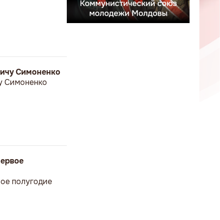
вичу Симоненко
у Симоненко
первое
вое полугодие