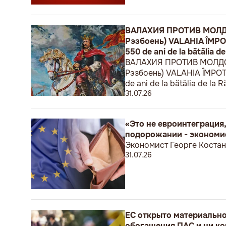
ВАЛАХИЯ ПРОТИВ МОЛДОВ
Рэзбоень) VALAHIA ÎMPOTRI
550 de ani de la bătălia de
ВАЛАХИЯ ПРОТИВ МОЛДОВЫ
Рэзбоень) VALAHIA ÎMPOTRIV
de ani de la bătălia de la R
31.07.26
«Это не евроинтеграция,
подорожании - экономи
Экономист Георге Костан
31.07.26
ЕС открыто материальн
обогащения ПАС и ни ко