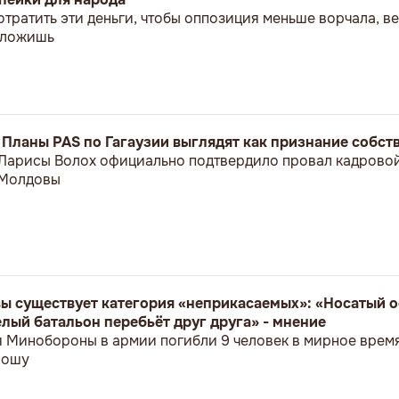
отратить эти деньги, чтобы оппозиция меньше ворчала, 
положишь
: Планы PAS по Гагаузии выглядят как признание собс
 Ларисы Волох официально подтвердило провал кадрово
 Молдовы
ы существует категория «неприкасаемых»: «Носатый о
лый батальон перебьёт друг друга» - мнение
я Минобороны в армии погибли 9 человек в мирное врем
ношу