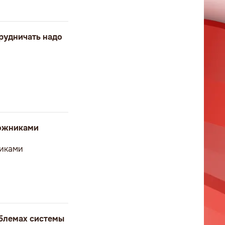
рудничать надо
ложниками
никами
облемах системы