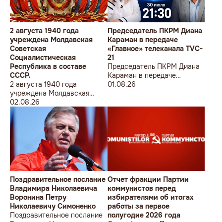
2 августа 1940 года
Председатель ПКРМ Диана
учреждена Молдавская
Караман в передаче
Советская
«Главное» телеканала TVC-
Социалистическая
21
Республика в составе
Председатель ПКРМ Диана
СССР.
Караман в передаче
2 августа 1940 года
«Главное» телеканала TVC-
01.08.26
учреждена Молдавская
21
Советская
02.08.26
Социалистическая
Республика в составе
СССР.
Поздравительное послание
Отчет фракции Партии
Владимира Николаевича
коммунистов перед
Воронина Петру
избирателями об итогах
Николаевичу Симоненко
работы за первое
Поздравительное послание
полугодие 2026 года