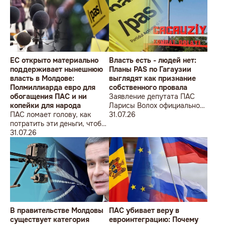
ÎMPOTRIVA MOLDOVEI!
Lecțiile istoriei și provocările
prezentului (la împlinirea a
550 de ani de la bătălia de la
Războieni)
ЕС открыто материально
Власть есть - людей нет:
поддерживает нынешнюю
Планы PAS по Гагаузии
власть в Молдове:
выглядят как признание
Полмиллиарда евро для
собственного провала
обогащения ПАС и ни
Заявление депутата ПАС
копейки для народа
Ларисы Волох официально
ПАС ломает голову, как
подтвердило провал
31.07.26
потратить эти деньги, чтобы
кадровой политики
оппозиция меньше ворчала,
31.07.26
правящей партии на юге
ведь полмиллиарда
Молдовы
незаметно в карман не
положишь
В правительстве Молдовы
ПАС убивает веру в
существует категория
евроинтеграцию: Почему