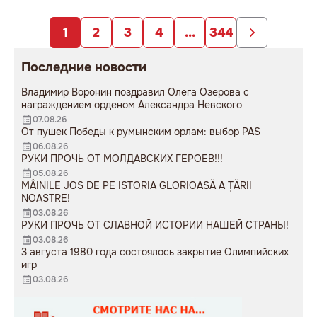
заложниками
образования».
непродуманных изменений».
1
2
3
4
...
344
Последние новости
Владимир Воронин поздравил Олега Озерова с
награждением орденом Александра Невского
07.08.26
От пушек Победы к румынским орлам: выбор PAS
06.08.26
РУКИ ПРОЧЬ ОТ МОЛДАВСКИХ ГЕРОЕВ!!!
05.08.26
MÂINILE JOS DE PE ISTORIA GLORIOASĂ A ȚĂRII
NOASTRE!
03.08.26
РУКИ ПРОЧЬ ОТ СЛАВНОЙ ИСТОРИИ НАШЕЙ СТРАНЫ!
03.08.26
3 августа 1980 года состоялось закрытие Олимпийских
игр
03.08.26