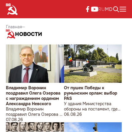
RU
MD
Главная
НОВОСТИ
Владимир Воронин
От пушек Победы к
поздравил Олега Озерова
румынским орлам: выбор
с награждением орденом
PAS
Александра Невского
У здания Министерства
Владимир Воронин
обороны на постамент, где
поздравил Олега Озерова с
прежде стояла знаменитая
06.08.26
награждением орденом
07.08.26
советская пушка, молодой
Александра Невского
мужчина возложил букет
цветов.