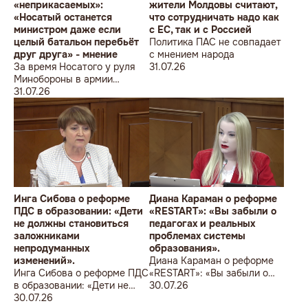
«неприкасаемых»:
жители Молдовы считают,
«Носатый останется
что сотрудничать надо как
министром даже если
с ЕС, так и с Россией
целый батальон перебьёт
Политика ПАС не совпадает
друг друга» - мнение
с мнением народа
За время Носатого у руля
31.07.26
Минобороны в армии
погибли 9 человек в мирное
31.07.26
время, включая
несовершеннолетнего
юношу
Инга Сибова о реформе
Диана Караман о реформе
ПДС в образовании: «Дети
«RESTART»: «Вы забыли о
не должны становиться
педагогах и реальных
заложниками
проблемах системы
непродуманных
образования».
изменений».
Диана Караман о реформе
Инга Сибова о реформе ПДС
«RESTART»: «Вы забыли о
в образовании: «Дети не
педагогах и реальных
30.07.26
должны становиться
30.07.26
проблемах системы