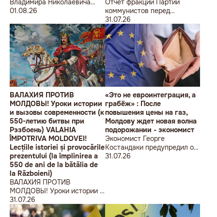
Владимира Николаевича
Отчет фракции Партии
Воронина Петру
01.08.26
коммунистов перед
Николаевичу Симоненко
избирателями об итогах
31.07.26
работы за первое полугодие
2026 года
ВАЛАХИЯ ПРОТИВ
«Это не евроинтеграция, а
МОЛДОВЫ! Уроки истории
грабёж» : После
и вызовы современности (к
повышения цены на газ,
550-летию битвы при
Молдову ждет новая волна
Рэзбоень) VALAHIA
подорожании - экономист
ÎMPOTRIVA MOLDOVEI!
Экономист Георге
Lecțiile istoriei și provocările
Костандаки предупредил о
prezentului (la împlinirea a
новой волне роста цен
31.07.26
550 de ani de la bătălia de
la Războieni)
ВАЛАХИЯ ПРОТИВ
МОЛДОВЫ! Уроки истории и
вызовы современности (к
31.07.26
550-летию битвы при
Рэзбоень) VALAHIA