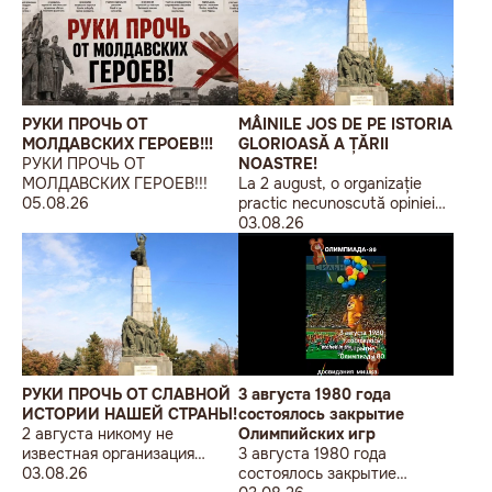
РУКИ ПРОЧЬ ОТ
MÂINILE JOS DE PE ISTORIA
МОЛДАВСКИХ ГЕРОЕВ!!!
GLORIOASĂ A ȚĂRII
РУКИ ПРОЧЬ ОТ
NOASTRE!
МОЛДАВСКИХ ГЕРОЕВ!!!
La 2 august, o organizație
05.08.26
practic necunoscută opiniei
publice, autointitulată „Liga
03.08.26
Studenților Basarabeni”, a
organizat la Chișinău o
acțiune de protest modestă,
sub sloganul „În Uniunea
Europeană fără monumente
sovietice”.
РУКИ ПРОЧЬ ОТ СЛАВНОЙ
3 августа 1980 года
ИСТОРИИ НАШЕЙ СТРАНЫ!
состоялось закрытие
2 августа никому не
Олимпийских игр
известная организация
3 августа 1980 года
«Лига бессарабских
03.08.26
состоялось закрытие