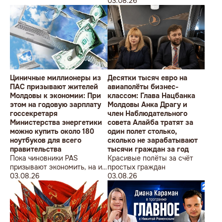
студентов» провела в
Олимпийских игр
03.08.26
Кишиневе малочисленную
акцию «В Европейский Союз
без советских памятников».
Циничные миллионеры из
Десятки тысяч евро на
ПАС призывают жителей
авиаполёты бизнес-
Молдовы к экономии: При
классом: Глава Нацбанка
этом на годовую зарплату
Молдовы Анка Драгу и
госсекретаря
член Наблюдательного
Министерства энергетики
совета Алайба тратят за
можно купить около 180
один полет столько,
ноутбуков для всего
сколько не зарабатывают
правительства
тысячи граждан за год
Пока чиновники PAS
Красивые полёты за счёт
призывают экономить, на их
простых граждан
собственные доходы можно
03.08.26
03.08.26
купить технику для целого
учреждения