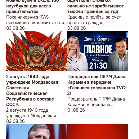
можно купить около 180
один полет столько,
ноутбуков для всего
сколько не зарабатывают
правительства
тысячи граждан за год
Пока чиновники PAS
Красивые полёты за счёт
призывают экономить, на их
простых граждан
собственные доходы можно
03.08.26
03.08.26
купить технику для целого
учреждения
2 августа 1940 года
Председатель ПКРМ Диана
учреждена Молдавская
Караман в передаче
Советская
«Главное» телеканала TVC-
Социалистическая
21
Республика в составе
Председатель ПКРМ Диана
СССР.
Караман в передаче
2 августа 1940 года
«Главное» телеканала TVC-
01.08.26
учреждена Молдавская
21
Советская
02.08.26
Социалистическая
Республика в составе
СССР.