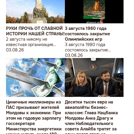
sub sloganul „În Uniunea
Europeană fără monumente
sovietice”.
РУКИ ПРОЧЬ ОТ СЛАВНОЙ
3 августа 1980 года
ИСТОРИИ НАШЕЙ СТРАНЫ!
состоялось закрытие
2 августа никому не
Олимпийских игр
известная организация
3 августа 1980 года
«Лига бессарабских
03.08.26
состоялось закрытие
студентов» провела в
Олимпийских игр
03.08.26
Кишиневе малочисленную
акцию «В Европейский Союз
без советских памятников».
Циничные миллионеры из
Десятки тысяч евро на
ПАС призывают жителей
авиаполёты бизнес-
Молдовы к экономии: При
классом: Глава Нацбанка
этом на годовую зарплату
Молдовы Анка Драгу и
госсекретаря
член Наблюдательного
Министерства энергетики
совета Алайба тратят за