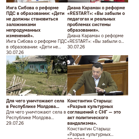
Инга Сибова о реформе
Диана Караман о реформе
ПДС в образовании: «Дети
«RESTART»: «Вы забыли о
не должны становиться
педагогах и реальных
заложниками
проблемах системы
непродуманных
образования».
изменений».
Диана Караман о реформе
Инга Сибова о реформе ПДС
«RESTART»: «Вы забыли о
в образовании: «Дети не
педагогах и реальных
30.07.26
должны становиться
30.07.26
проблемах системы
заложниками
образования».
непродуманных изменений».
Для чего уничтожают села
Константин Старыш:
в Республике Молдова…
«Разрыв культурных
Для чего уничтожают села в
соглашений с СНГ — это
Республике Молдова…
акт политического
29.07.26
вандализма».
Константин Старыш:
«Разрыв культурных