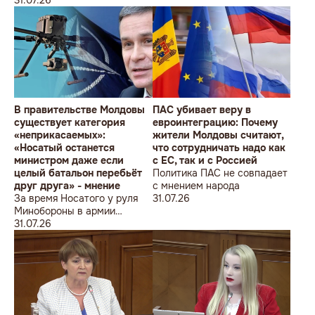
ведь полмиллиарда
Молдовы
незаметно в карман не
положишь
В правительстве Молдовы
ПАС убивает веру в
существует категория
евроинтеграцию: Почему
«неприкасаемых»:
жители Молдовы считают,
«Носатый останется
что сотрудничать надо как
министром даже если
с ЕС, так и с Россией
целый батальон перебьёт
Политика ПАС не совпадает
друг друга» - мнение
с мнением народа
За время Носатого у руля
31.07.26
Минобороны в армии
погибли 9 человек в мирное
31.07.26
время, включая
несовершеннолетнего
юношу