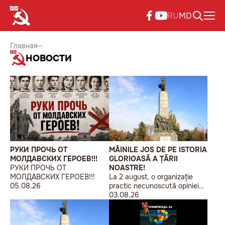
RU
MD
Главная
НОВОСТИ
РУКИ ПРОЧЬ ОТ
MÂINILE JOS DE PE ISTORIA
МОЛДАВСКИХ ГЕРОЕВ!!!
GLORIOASĂ A ȚĂRII
РУКИ ПРОЧЬ ОТ
NOASTRE!
МОЛДАВСКИХ ГЕРОЕВ!!!
La 2 august, o organizație
05.08.26
practic necunoscută opiniei
publice, autointitulată „Liga
03.08.26
Studenților Basarabeni”, a
organizat la Chișinău o
acțiune de protest modestă,