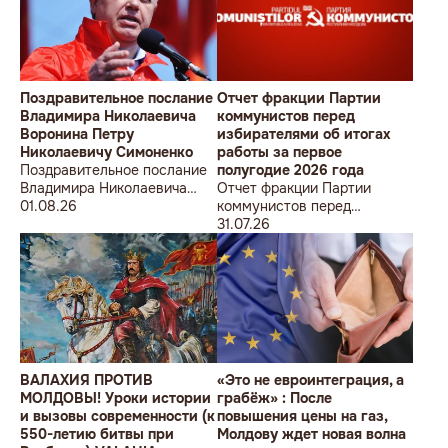
Поздравительное послание
Отчет фракции Партии
Владимира Николаевича
коммунистов перед
Воронина Петру
избирателями об итогах
Николаевичу Симоненко
работы за первое
Поздравительное послание
полугодие 2026 года
Владимира Николаевича
Отчет фракции Партии
Воронина Петру
01.08.26
коммунистов перед
Николаевичу Симоненко
избирателями об итогах
31.07.26
работы за первое полугодие
2026 года
ВАЛАХИЯ ПРОТИВ
«Это не евроинтеграция, а
МОЛДОВЫ! Уроки истории
грабёж» : После
и вызовы современности (к
повышения цены на газ,
550-летию битвы при
Молдову ждет новая волна