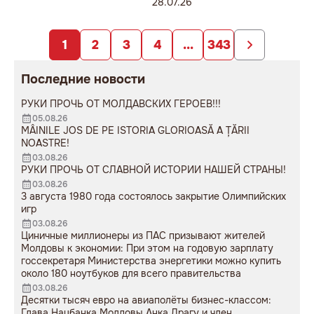
соглашений с СНГ — это акт
28.07.26
политического вандализма».
1
2
3
4
...
343
Последние новости
РУКИ ПРОЧЬ ОТ МОЛДАВСКИХ ГЕРОЕВ!!!
05.08.26
MÂINILE JOS DE PE ISTORIA GLORIOASĂ A ȚĂRII
NOASTRE!
03.08.26
РУКИ ПРОЧЬ ОТ СЛАВНОЙ ИСТОРИИ НАШЕЙ СТРАНЫ!
03.08.26
3 августа 1980 года состоялось закрытие Олимпийских
игр
03.08.26
Циничные миллионеры из ПАС призывают жителей
Молдовы к экономии: При этом на годовую зарплату
госсекретаря Министерства энергетики можно купить
около 180 ноутбуков для всего правительства
03.08.26
Десятки тысяч евро на авиаполёты бизнес-классом:
Глава Нацбанка Молдовы Анка Драгу и член