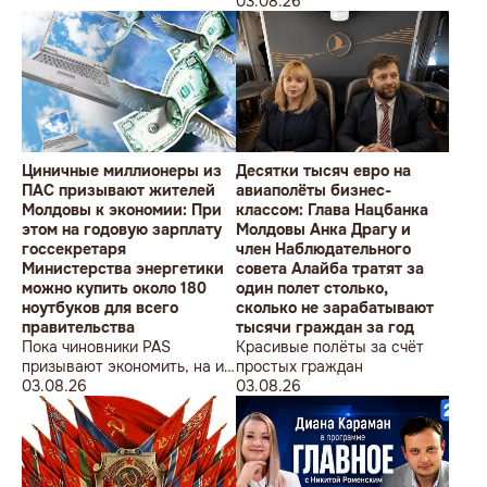
студентов» провела в
Олимпийских игр
03.08.26
Кишиневе малочисленную
акцию «В Европейский Союз
без советских памятников».
Циничные миллионеры из
Десятки тысяч евро на
ПАС призывают жителей
авиаполёты бизнес-
Молдовы к экономии: При
классом: Глава Нацбанка
этом на годовую зарплату
Молдовы Анка Драгу и
госсекретаря
член Наблюдательного
Министерства энергетики
совета Алайба тратят за
можно купить около 180
один полет столько,
ноутбуков для всего
сколько не зарабатывают
правительства
тысячи граждан за год
Пока чиновники PAS
Красивые полёты за счёт
призывают экономить, на их
простых граждан
собственные доходы можно
03.08.26
03.08.26
купить технику для целого
учреждения