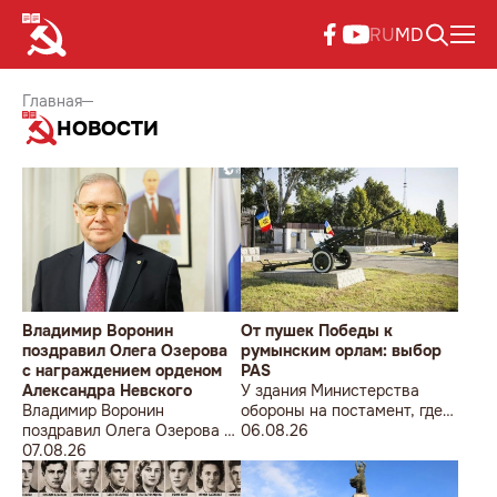
RU
MD
Главная
НОВОСТИ
Владимир Воронин
От пушек Победы к
поздравил Олега Озерова
румынским орлам: выбор
с награждением орденом
PAS
Александра Невского
У здания Министерства
Владимир Воронин
обороны на постамент, где
поздравил Олега Озерова с
прежде стояла знаменитая
06.08.26
награждением орденом
07.08.26
советская пушка, молодой
Александра Невского
мужчина возложил букет
цветов.