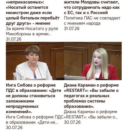
«неприкасаемых»:
жители Молдовы считают,
«Носатый останется
что сотрудничать надо как
министром даже если
с ЕС, так и с Россией
целый батальон перебьёт
Политика ПАС не совпадает
друг друга» - мнение
с мнением народа
За время Носатого у руля
31.07.26
Минобороны в армии
погибли 9 человек в мирное
31.07.26
время, включая
несовершеннолетнего
юношу
Инга Сибова о реформе
Диана Караман о реформе
ПДС в образовании: «Дети
«RESTART»: «Вы забыли о
не должны становиться
педагогах и реальных
заложниками
проблемах системы
непродуманных
образования».
изменений».
Диана Караман о реформе
Инга Сибова о реформе ПДС
«RESTART»: «Вы забыли о
в образовании: «Дети не
педагогах и реальных
30.07.26
должны становиться
30.07.26
проблемах системы