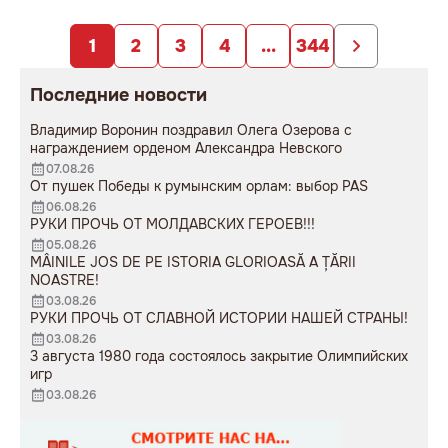
заложниками
образования».
непродуманных изменений».
1
2
3
4
...
344
Последние новости
Владимир Воронин поздравил Олега Озерова с
награждением орденом Александра Невского
07.08.26
От пушек Победы к румынским орлам: выбор PAS
06.08.26
РУКИ ПРОЧЬ ОТ МОЛДАВСКИХ ГЕРОЕВ!!!
05.08.26
MÂINILE JOS DE PE ISTORIA GLORIOASĂ A ȚĂRII
NOASTRE!
03.08.26
РУКИ ПРОЧЬ ОТ СЛАВНОЙ ИСТОРИИ НАШЕЙ СТРАНЫ!
03.08.26
3 августа 1980 года состоялось закрытие Олимпийских
игр
03.08.26