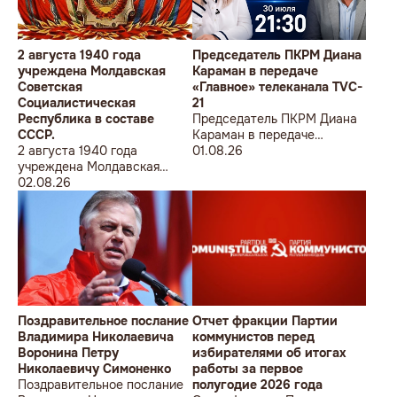
2 августа 1940 года
Председатель ПКРМ Диана
учреждена Молдавская
Караман в передаче
Советская
«Главное» телеканала TVC-
Социалистическая
21
Республика в составе
Председатель ПКРМ Диана
СССР.
Караман в передаче
2 августа 1940 года
«Главное» телеканала TVC-
01.08.26
учреждена Молдавская
21
Советская
02.08.26
Социалистическая
Республика в составе
СССР.
Поздравительное послание
Отчет фракции Партии
Владимира Николаевича
коммунистов перед
Воронина Петру
избирателями об итогах
Николаевичу Симоненко
работы за первое
Поздравительное послание
полугодие 2026 года