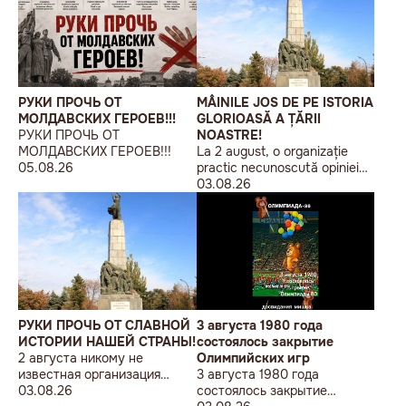
РУКИ ПРОЧЬ ОТ
MÂINILE JOS DE PE ISTORIA
МОЛДАВСКИХ ГЕРОЕВ!!!
GLORIOASĂ A ȚĂRII
РУКИ ПРОЧЬ ОТ
NOASTRE!
МОЛДАВСКИХ ГЕРОЕВ!!!
La 2 august, o organizație
05.08.26
practic necunoscută opiniei
publice, autointitulată „Liga
03.08.26
Studenților Basarabeni”, a
organizat la Chișinău o
acțiune de protest modestă,
sub sloganul „În Uniunea
Europeană fără monumente
sovietice”.
РУКИ ПРОЧЬ ОТ СЛАВНОЙ
3 августа 1980 года
ИСТОРИИ НАШЕЙ СТРАНЫ!
состоялось закрытие
2 августа никому не
Олимпийских игр
известная организация
3 августа 1980 года
«Лига бессарабских
03.08.26
состоялось закрытие