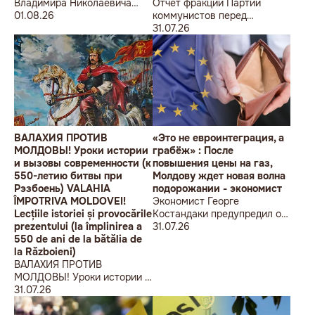
Владимира Николаевича
Отчет фракции Партии
Воронина Петру
01.08.26
коммунистов перед
Николаевичу Симоненко
избирателями об итогах
31.07.26
работы за первое полугодие
2026 года
ВАЛАХИЯ ПРОТИВ
«Это не евроинтеграция, а
МОЛДОВЫ! Уроки истории
грабёж» : После
и вызовы современности (к
повышения цены на газ,
550-летию битвы при
Молдову ждет новая волна
Рэзбоень) VALAHIA
подорожании - экономист
ÎMPOTRIVA MOLDOVEI!
Экономист Георге
Lecțiile istoriei și provocările
Костандаки предупредил о
prezentului (la împlinirea a
новой волне роста цен
31.07.26
550 de ani de la bătălia de
la Războieni)
ВАЛАХИЯ ПРОТИВ
МОЛДОВЫ! Уроки истории и
вызовы современности (к
31.07.26
550-летию битвы при
Рэзбоень) VALAHIA