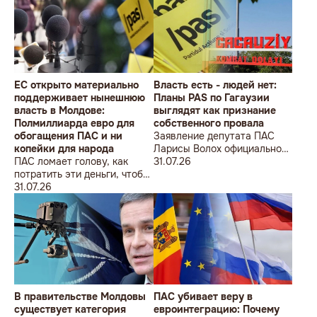
ÎMPOTRIVA MOLDOVEI!
Lecțiile istoriei și provocările
prezentului (la împlinirea a
550 de ani de la bătălia de la
Războieni)
ЕС открыто материально
Власть есть - людей нет:
поддерживает нынешнюю
Планы PAS по Гагаузии
власть в Молдове:
выглядят как признание
Полмиллиарда евро для
собственного провала
обогащения ПАС и ни
Заявление депутата ПАС
копейки для народа
Ларисы Волох официально
ПАС ломает голову, как
подтвердило провал
31.07.26
потратить эти деньги, чтобы
кадровой политики
оппозиция меньше ворчала,
31.07.26
правящей партии на юге
ведь полмиллиарда
Молдовы
незаметно в карман не
положишь
В правительстве Молдовы
ПАС убивает веру в
существует категория
евроинтеграцию: Почему