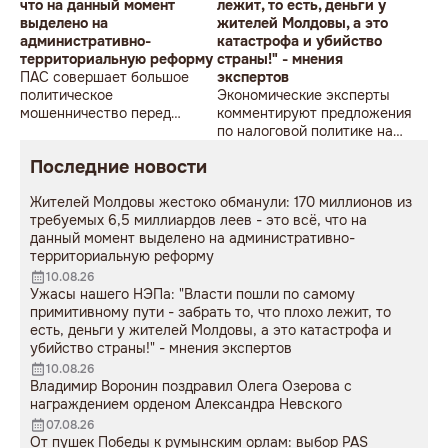
что на данный момент
лежит, то есть, деньги у
выделено на
жителей Молдовы, а это
административно-
катастрофа и убийство
территориальную реформу
страны!" - мнения
ПАС совершает большое
экспертов
политическое
Экономические эксперты
мошенничество перед
комментируют предложения
местными выборами 2027
по налоговой политике на
года
2027 год, представленные
Последние новости
премьером Василием
Тофаном
Жителей Молдовы жестоко обманули: 170 миллионов из
требуемых 6,5 миллиардов леев - это всё, что на
данный момент выделено на административно-
территориальную реформу
10.08.26
Ужасы нашего НЭПа: "Власти пошли по самому
примитивному пути - забрать то, что плохо лежит, то
есть, деньги у жителей Молдовы, а это катастрофа и
убийство страны!" - мнения экспертов
10.08.26
Владимир Воронин поздравил Олега Озерова с
награждением орденом Александра Невского
07.08.26
От пушек Победы к румынским орлам: выбор PAS