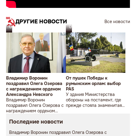
ДРУГИЕ НОВОСТИ
Все новости
07.08.26
06.08.26
Владимир Воронин
От пушек Победы к
поздравил Олега Озерова
румынским орлам: выбор
с награждением орденом
PAS
Александра Невского
У здания Министерства
Владимир Воронин
обороны на постамент, где
поздравил Олега Озерова с
прежде стояла знаменитая
награждением орденом
советская пушка, молодой
Александра Невского
мужчина возложил букет
Последние новости
цветов.
Владимир Воронин поздравил Олега Озерова с