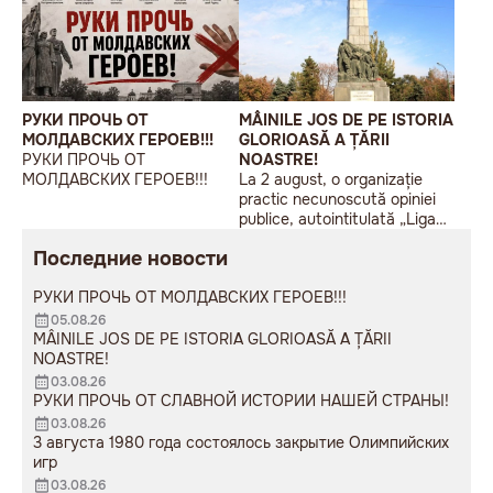
РУКИ ПРОЧЬ ОТ
MÂINILE JOS DE PE ISTORIA
МОЛДАВСКИХ ГЕРОЕВ!!!
GLORIOASĂ A ȚĂRII
РУКИ ПРОЧЬ ОТ
NOASTRE!
МОЛДАВСКИХ ГЕРОЕВ!!!
La 2 august, o organizație
practic necunoscută opiniei
publice, autointitulată „Liga
Studenților Basarabeni”, a
Последние новости
organizat la Chișinău o
acțiune de protest modestă,
РУКИ ПРОЧЬ ОТ МОЛДАВСКИХ ГЕРОЕВ!!!
sub sloganul „În Uniunea
Europeană fără monumente
05.08.26
sovietice”.
MÂINILE JOS DE PE ISTORIA GLORIOASĂ A ȚĂRII
NOASTRE!
03.08.26
РУКИ ПРОЧЬ ОТ СЛАВНОЙ ИСТОРИИ НАШЕЙ СТРАНЫ!
03.08.26
3 августа 1980 года состоялось закрытие Олимпийских
игр
03.08.26