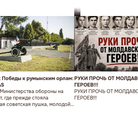
05.08.26
к Победы к румынским орлам:
РУКИ ПРОЧЬ ОТ МОЛДА
AS
ГЕРОЕВ!!!
 Министерства обороны на
РУКИ ПРОЧЬ ОТ МОЛДАВ
т, где прежде стояла
ГЕРОЕВ!!!
ая советская пушка, молодой
возложил букет цветов.