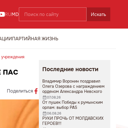
RU
MD
Искать
АЦИИ
ПАРТИЙНАЯ ЖИЗНЬ
х учреждения
Последние новости
Е ПАС
Владимир Воронин поздравил
Олега Озерова с награждением
Поделиться
орденом Александра Невского
07.08.26
От пушек Победы к румынским
орлам: выбор PAS
06.08.26
РУКИ ПРОЧЬ ОТ МОЛДАВСКИХ
ГЕРОЕВ!!!