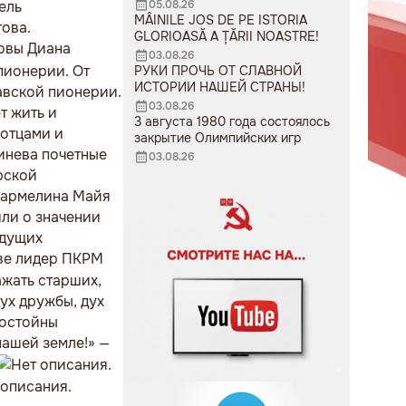
05.08.26
ель
MÂINILE JOS DE PE ISTORIA
ова.
GLORIOASĂ A ȚĂRII NOASTRE!
овы Диана
03.08.26
пионерии. От
РУКИ ПРОЧЬ ОТ СЛАВНОЙ
ИСТОРИИ НАШЕЙ СТРАНЫ!
авской пионерии.
03.08.26
т жить и
3 августа 1980 года состоялось
 отцами и
закрытие Олимпийских игр
инева почетные
03.08.26
рской
 Хармелина Майя
ли о значении
удущих
ве лидер ПКРМ
ажать старших,
ух дружбы, дух
достойны
нашей земле!» —