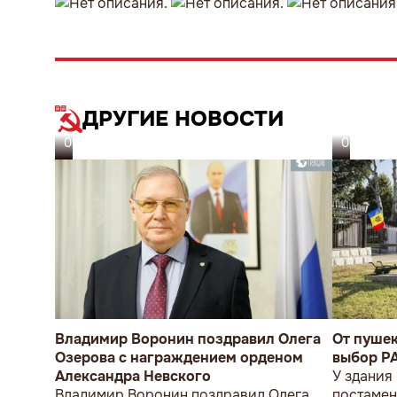
ДРУГИЕ НОВОСТИ
07.08.26
06.08.26
Владимир Воронин поздравил Олега
От пуше
Озерова с награждением орденом
выбор P
Александра Невского
У здания
Владимир Воронин поздравил Олега
постамен