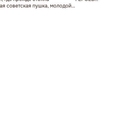
ая советская пушка, молодой
возложил букет цветов.