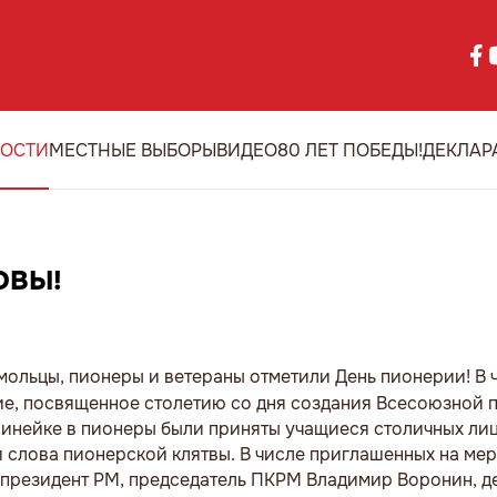
ОСТИ
МЕСТНЫЕ ВЫБОРЫ
ВИДЕО
80 ЛЕТ ПОБЕДЫ!
ДЕКЛАР
ОВЫ!
льцы, пионеры и ветераны отметили День пионерии! В че
е, посвященное столетию со дня создания Всесоюзной 
линейке в пионеры были приняты учащиеся столичных лиц
 слова пионерской клятвы. В числе приглашенных на ме
 президент РМ, председатель ПКРМ Владимир Воронин, д