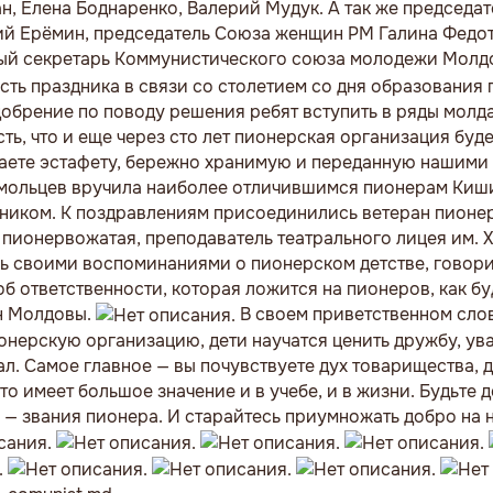
н, Елена Боднаренко, Валерий Мудук. А так же председат
й Ерёмин, председатель Союза женщин РМ Галина Федот
ый секретарь Коммунистического союза молодежи Молд
ть праздника в связи со столетием со дня образования 
обрение по поводу решения ребят вступить в ряды молд
ть, что и еще через сто лет пионерская организация буде
ываете эстафету, бережно хранимую и переданную нашими
омольцев вручила наиболее отличившимся пионерам Киш
дником. К поздравлениям присоединились ветеран пионе
пионервожатая, преподаватель театрального лицея им.
ь своими воспоминаниями о пионерском детстве, говори
б ответственности, которая ложится на пионеров, как б
н Молдовы.
В своем приветственном сло
онерскую организацию, дети научатся ценить дружбу, ув
ал. Самое главное — вы почувствуете дух товарищества, д
то имеет большое значение и в учебе, и в жизни. Будьте 
я — звания пионера. И старайтесь приумножать добро на 