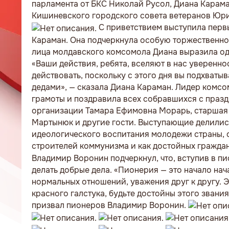
парламента от БКС Николай Русол, Диана Карама
Кишиневского городского совета ветеранов Юри
С приветствием выступила перв
Караман. Она подчеркнула особую торжественнос
лица молдавского комсомола Диана выразила од
«Ваши действия, ребята, вселяют в нас увереннос
действовать, поскольку с этого дня вы подхват
дедами», — сказала Диана Караман. Лидер комс
грамоты и поздравила всех собравшихся с праз
организации Тамара Ефимовна Морарь, старшая 
Мартынюк и другие гости. Выступающие делилис
идеологического воспитания молодежи страны, о
строителей коммунизма и как достойных гражда
Владимир Воронин подчеркнул, что, вступив в пи
делать добрые дела. «Пионерия — это начало нач
нормальных отношений, уважения друг к другу. Э
красного галстука, будьте достойны этого звани
призвал пионеров Владимир Воронин.