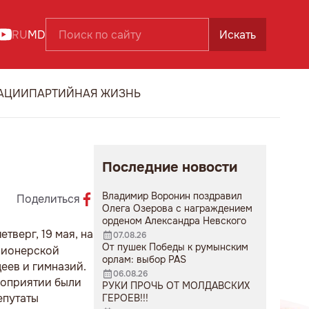
RU
MD
Искать
АЦИИ
ПАРТИЙНАЯ ЖИЗНЬ
Последние новости
Владимир Воронин поздравил
Поделиться
Олега Озерова с награждением
орденом Александра Невского
тверг, 19 мая, на
07.08.26
От пушек Победы к румынским
пионерской
орлам: выбор PAS
еев и гимназий.
06.08.26
роприятии были
РУКИ ПРОЧЬ ОТ МОЛДАВСКИХ
епутаты
ГЕРОЕВ!!!