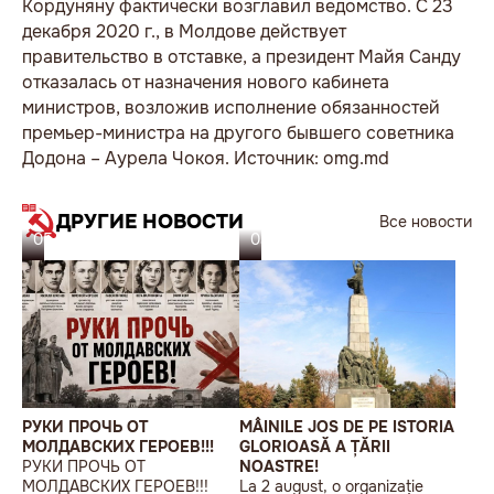
Кордуняну фактически возглавил ведомство. С 23
декабря 2020 г., в Молдове действует
правительство в отставке, а президент Майя Санду
отказалась от назначения нового кабинета
министров, возложив исполнение обязанностей
премьер-министра на другого бывшего советника
Додона – Аурела Чокоя. Источник: omg.md
ДРУГИЕ НОВОСТИ
Все новости
05.08.26
03.08.26
РУКИ ПРОЧЬ ОТ
MÂINILE JOS DE PE ISTORIA
МОЛДАВСКИХ ГЕРОЕВ!!!
GLORIOASĂ A ȚĂRII
РУКИ ПРОЧЬ ОТ
NOASTRE!
МОЛДАВСКИХ ГЕРОЕВ!!!
La 2 august, o organizație