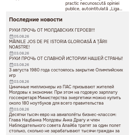
practic necunoscută opiniei
publice, autointitulată „Liga
Studenților Basarabeni”, a
Последние новости
organizat la Chișinău o
acțiune de protest modestă,
РУКИ ПРОЧЬ ОТ МОЛДАВСКИХ ГЕРОЕВ!!!
sub sloganul „În Uniunea
Europeană fără monumente
05.08.26
sovietice”.
MÂINILE JOS DE PE ISTORIA GLORIOASĂ A ȚĂRII
NOASTRE!
03.08.26
РУКИ ПРОЧЬ ОТ СЛАВНОЙ ИСТОРИИ НАШЕЙ СТРАНЫ!
03.08.26
3 августа 1980 года состоялось закрытие Олимпийских
игр
03.08.26
Циничные миллионеры из ПАС призывают жителей
Молдовы к экономии: При этом на годовую зарплату
госсекретаря Министерства энергетики можно купить
около 180 ноутбуков для всего правительства
03.08.26
Десятки тысяч евро на авиаполёты бизнес-классом:
Глава Нацбанка Молдовы Анка Драгу и член
Наблюдательного совета Алайба тратят за один полет
столько, сколько не зарабатывают тысячи граждан за