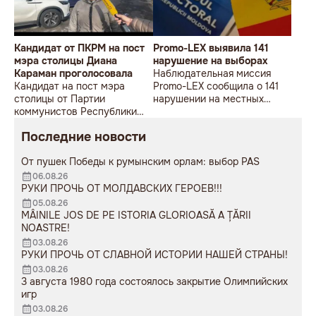
Кандидат от ПКРМ на пост
Promo-LEX выявила 141
мэра столицы Диана
нарушение на выборах
Караман проголосовала
Наблюдательная миссия
Кандидат на пост мэра
Promo-LEX сообщила о 141
столицы от Партии
нарушении на местных
коммунистов Республики
выборах 5 ноября. Это
Молдова (ПКРМ) Диана
данные к 9 утра.
Последние новости
Караман проголосовала на
выборах.
От пушек Победы к румынским орлам: выбор PAS
06.08.26
РУКИ ПРОЧЬ ОТ МОЛДАВСКИХ ГЕРОЕВ!!!
05.08.26
MÂINILE JOS DE PE ISTORIA GLORIOASĂ A ȚĂRII
NOASTRE!
03.08.26
РУКИ ПРОЧЬ ОТ СЛАВНОЙ ИСТОРИИ НАШЕЙ СТРАНЫ!
03.08.26
3 августа 1980 года состоялось закрытие Олимпийских
игр
03.08.26