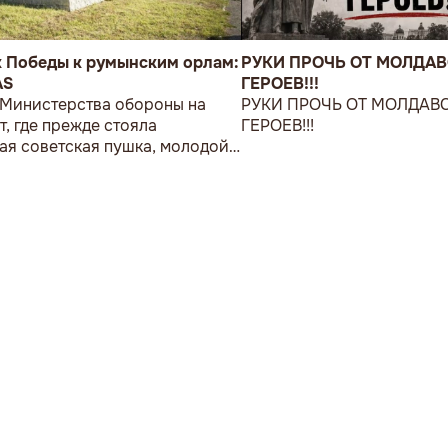
к Победы к румынским орлам:
РУКИ ПРОЧЬ ОТ МОЛДА
AS
ГЕРОЕВ!!!
 Министерства обороны на
РУКИ ПРОЧЬ ОТ МОЛДАВ
т, где прежде стояла
ГЕРОЕВ!!!
ая советская пушка, молодой
возложил букет цветов.