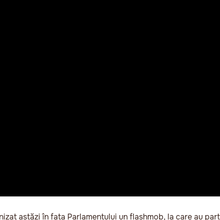
zat astăzi în fața Parlamentului un flashmob, la care au part