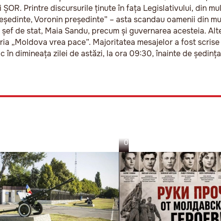
lui ȘOR. Printre discursurile ținute în fața Legislativului, din 
președinte, Voronin președinte” – asta scandau oamenii din m
lul șef de stat, Maia Sandu, precum și guvernarea acesteia. Al
ia „Moldova vrea pace”. Majoritatea mesajelor a fost scrise 
în dimineața zilei de astăzi, la ora 09:30, înainte de ședința
05.08.26