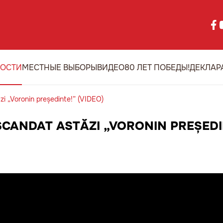
ОСТИ
МЕСТНЫЕ ВЫБОРЫ
ВИДЕО
80 ЛЕТ ПОБЕДЫ!
ДЕКЛАР
zi „Voronin președinte!” (VIDEO)
SCANDAT ASTĂZI „VORONIN PREȘEDI