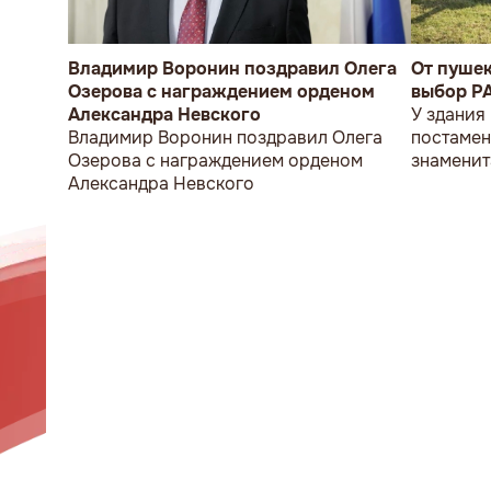
Владимир Воронин поздравил Олега
От пуше
Озерова с награждением орденом
выбор P
Александра Невского
У здания
Владимир Воронин поздравил Олега
постамен
Озерова с награждением орденом
знаменит
Александра Невского
мужчина 