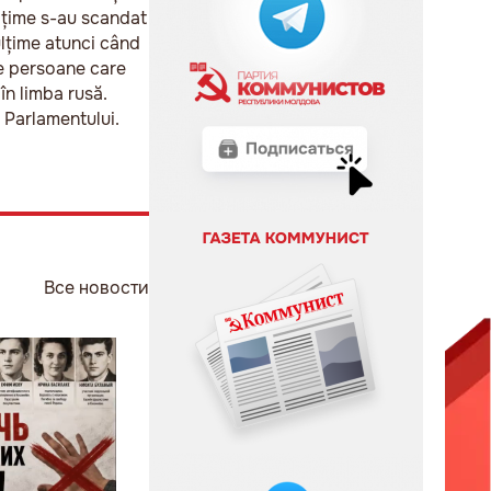
mulțime s-au scandat
ulțime atunci când
te persoane care
în limba rusă.
 Parlamentului.
Все новости