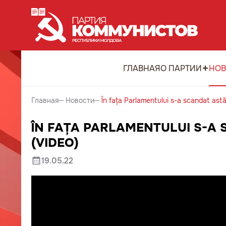
ГЛАВНАЯ
О ПАРТИИ
НОВ
Главная
Новости
În fața Parlamentului s-a scandat astă
ÎN FAȚA PARLAMENTULUI S-A 
(VIDEO)
19.05.22