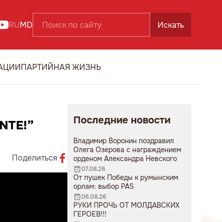
RU
MD
Искать
АЦИИ
ПАРТИЙНАЯ ЖИЗНЬ
Последние новости
NTE!”
Владимир Воронин поздравил
Олега Озерова с награждением
Поделиться
орденом Александра Невского
07.08.26
От пушек Победы к румынским
орлам: выбор PAS
06.08.26
РУКИ ПРОЧЬ ОТ МОЛДАВСКИХ
ГЕРОЕВ!!!