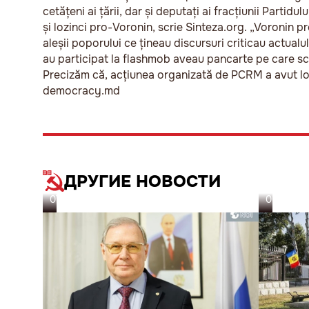
cetățeni ai țării, dar și deputați ai fracțiunii Partidu
și lozinci pro-Voronin, scrie Sinteza.org. „Voronin 
aleșii poporului ce țineau discursuri criticau actua
au participat la flashmob aveau pancarte pe care scr
Precizăm că, acțiunea organizată de PCRM a avut loc 
democracy.md
ДРУГИЕ НОВОСТИ
07.08.26
06.08.26