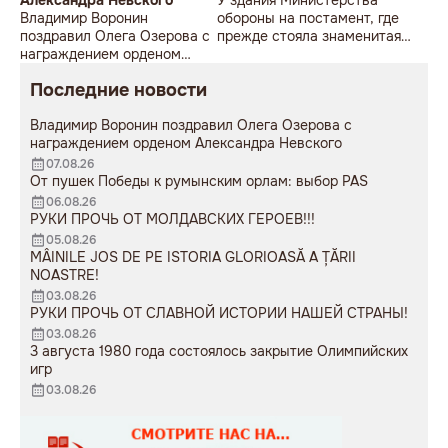
Александра Невского
У здания Министерства
Владимир Воронин
обороны на постамент, где
поздравил Олега Озерова с
прежде стояла знаменитая
награждением орденом
советская пушка, молодой
Александра Невского
мужчина возложил букет
Последние новости
цветов.
Владимир Воронин поздравил Олега Озерова с
награждением орденом Александра Невского
07.08.26
От пушек Победы к румынским орлам: выбор PAS
06.08.26
РУКИ ПРОЧЬ ОТ МОЛДАВСКИХ ГЕРОЕВ!!!
05.08.26
MÂINILE JOS DE PE ISTORIA GLORIOASĂ A ȚĂRII
NOASTRE!
03.08.26
РУКИ ПРОЧЬ ОТ СЛАВНОЙ ИСТОРИИ НАШЕЙ СТРАНЫ!
03.08.26
3 августа 1980 года состоялось закрытие Олимпийских
игр
03.08.26