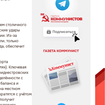
ем столичного
ские удары
ии. Из-за
ли, только
да, обеспечит
порта
лях). Ключевая
риднестровских
делённости с
 баланса и
 на местном
кратятся с учётом
 получит
условиях