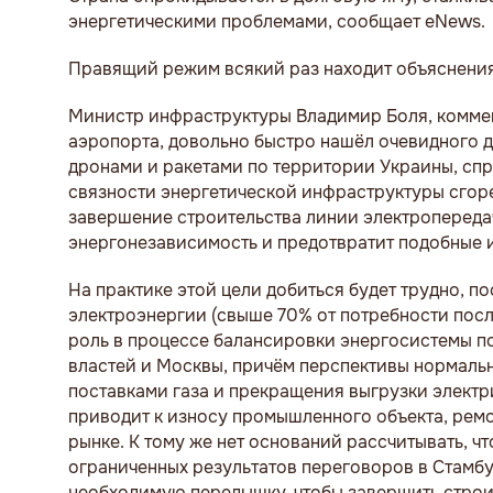
энергетическими проблемами, сообщает eNews.
Правящий режим всякий раз находит объяснени
Министр инфраструктуры Владимир Боля, коммен
аэропорта, довольно быстро нашёл очевидного д
дронами и ракетами по территории Украины, сп
связности энергетической инфраструктуры сгоре
завершение строительства линии электропереда
энергонезависимость и предотвратит подобные 
На практике этой цели добиться будет трудно, п
электроэнергии (свыше 70% от потребности посл
роль в процессе балансировки энергосистемы п
властей и Москвы, причём перспективы нормаль
поставками газа и прекращения выгрузки электр
приводит к износу промышленного объекта, рем
рынке. К тому же нет оснований рассчитывать, ч
ограниченных результатов переговоров в Стамбу
необходимую передышку, чтобы завершить строи