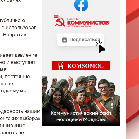
публично о
 не использовал
. Напротив,
ивает давление
но и выступает
чая
и, постоянно
 наше
 одному из
одарность нашим
ментских выборах
алиционные
алогов не