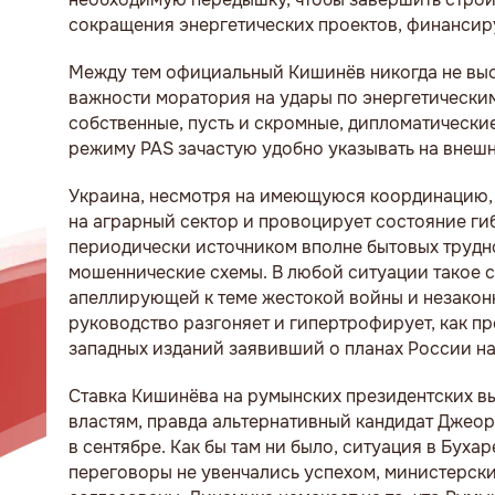
сокращения энергетических проектов, финанси
Между тем официальный Кишинёв никогда не выст
важности моратория на удары по энергетическим 
собственные, пусть и скромные, дипломатически
режиму PAS зачастую удобно указывать на внешн
Украина, несмотря на имеющуюся координацию, 
на аграрный сектор и провоцирует состояние г
периодически источником вполне бытовых трудно
мошеннические схемы. В любой ситуации такое с
апеллирующей к теме жестокой войны и незакон
руководство разгоняет и гипертрофирует, как п
западных изданий заявивший о планах России на
Ставка Кишинёва на румынских президентских в
властям, правда альтернативный кандидат Джео
в сентябре. Как бы там ни было, ситуация в Бух
переговоры не увенчались успехом, министерск