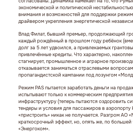
согласованы. Динамика намекает на то, что Рум
экономической и политической нестабильностью
внимания и возможностей для поддержки режим
драйвером укрепления энергетической независи
Влад Филат, бывший премьер, продолжающий гро
каждый рождённый в прошлом году ребёнок (вмес
долг за 5 лет удвоился, а привлекаемых грантовы
привлечённые кредиты. Что характерно, накопле
стагнирует, промышленное и аграрное производст
отказывается заниматься отраслевыми вопросам
пропагандистской кампании под лозунгом «Молдо
Режим PAS пытается заработать деньги на прода
испытывают только к коммерческим предприятиям
инфраструктуру (теперь пытаются оздоровить с
тендеры и условия для пассажиров в аэропорту
«пристроить» никак не получается. Разгром АО 
краткосрочный эффект, но, опять же, по больше
«Энергоком».