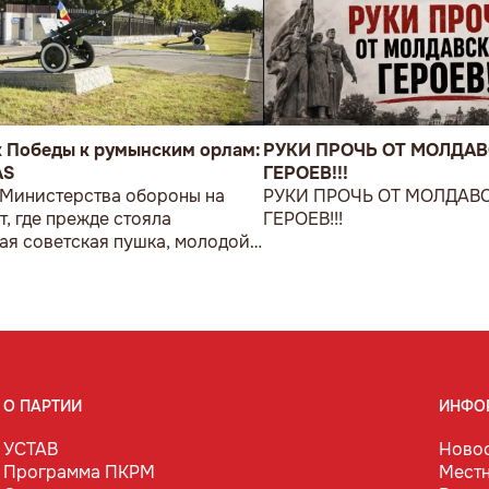
к Победы к румынским орлам:
РУКИ ПРОЧЬ ОТ МОЛДА
AS
ГЕРОЕВ!!!
 Министерства обороны на
РУКИ ПРОЧЬ ОТ МОЛДАВ
т, где прежде стояла
ГЕРОЕВ!!!
ая советская пушка, молодой
возложил букет цветов.
О ПАРТИИ
ИНФО
УСТАВ
Ново
Программа ПКРМ
Мест