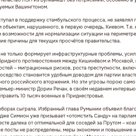
руемых Вашингтоном.
упал в поддержку стамбульского процесса, не заявлял 
объектам, нарушенного, в первую очередь, Киевом. Т.е.
е возможности для нормализации ситуации на периметре
ие причины для текущих просчётов правительства.
не только формирует инфраструктурные проблемы, усил
ибридного противостояния между Кишинёвом и Москвой, 
стей – миграционных рисков, роста преступности, вклю
оседство становится удобным доводом для партии власт
ного российского вторжения. Но эти угрозы порою само
ремьер-министр Дорин Речан, в своём недавнем интервью
править 10 тысяч военных в Приднестровье.
ыборах сыграла. Избранный глава Румынии объявил благ
рдже Симион уже призывает «отомстить Санду» на парла
аресте далека от оптимальной для соседей за Прутом – ко
ие посты не распределены, меры экономии и повышение н