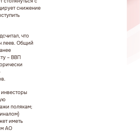
т столкнуться с
оцирует снижение
ыступить
считал, что
ч леев. Общий
ранее
ту – ВВП
горически
-
ов.
с инвесторы
ную
ажи полякам;
финалом)
жет иметь
им АО