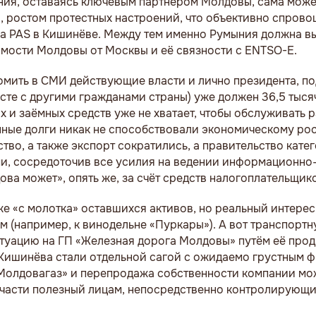
ыния, оставаясь ключевым партнёром Молдовы, сама може
, ростом протестных настроений, что объективно спров
а PAS в Кишинёве. Между тем именно Румыния должна в
мости Молдовы от Москвы и её связности с ENTSO-E.
мить в СМИ действующие власти и лично президента, под
те с другими гражданами страны) уже должен 36,5 тыся
х и заёмных средств уже не хватает, чтобы обслуживать 
нные долги никак не способствовали экономическому рос
во, а также экспорт сократились, а правительство кате
и, сосредоточив все усилия на ведении информационно
ва может», опять же, за счёт средств налогоплательщик
же «с молотка» оставшихся активов, но реальный интере
 (например, к винодельне «Пуркары»). А вот транспорт
итуацию на ГП «Железная дорога Молдовы» путём её прод
 Кишинёва стали отдельной сагой с ожидаемо грустным 
«Молдовагаз» и перепродажа собственности компании мо
й части полезный лицам, непосредственно контролирующ