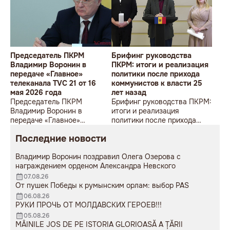
Председатель ПКРМ
Брифинг руководства
Владимир Воронин в
ПКРМ: итоги и реализация
передаче «Главное»
политики после прихода
телеканала TVC 21 от 16
коммунистов к власти 25
мая 2026 года
лет назад
Председатель ПКРМ
Брифинг руководства ПКРМ:
Владимир Воронин в
итоги и реализация
передаче «Главное»
политики после прихода
телеканала TVC 21 от 16 мая
коммунистов к власти 25
Последние новости
2026 года
лет назад
Владимир Воронин поздравил Олега Озерова с
награждением орденом Александра Невского
07.08.26
От пушек Победы к румынским орлам: выбор PAS
06.08.26
РУКИ ПРОЧЬ ОТ МОЛДАВСКИХ ГЕРОЕВ!!!
05.08.26
MÂINILE JOS DE PE ISTORIA GLORIOASĂ A ȚĂRII