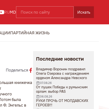
RU
MD
Искать
АЦИИ
ПАРТИЙНАЯ ЖИЗНЬ
Последние новости
Владимир Воронин поздравил
Поделиться
Олега Озерова с награждением
орденом Александра Невского
большая книжечка
07.08.26
От пушек Победы к румынским
т
орлам: выбор PAS
учного
06.08.26
 Потом была
РУКИ ПРОЧЬ ОТ МОЛДАВСКИХ
л Ф. Энгельс в
ГЕРОЕВ!!!