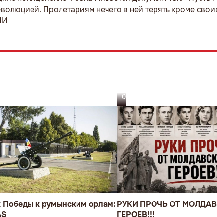
олюцией. Пролетариям нечего в ней терять кроме своих
МИ
05.08.26
к Победы к румынским орлам:
РУКИ ПРОЧЬ ОТ МОЛДА
AS
ГЕРОЕВ!!!