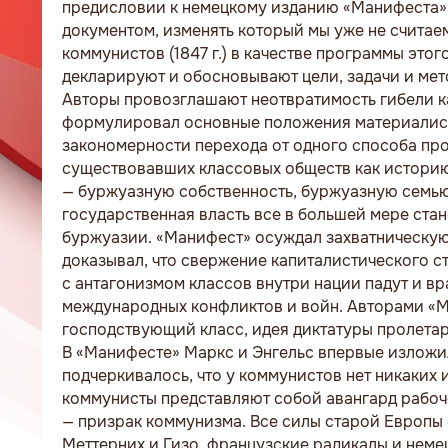
предисловии к немецкому изданию «Манифеста»,
документом, изменять который мы уже не считаем
коммунистов (1847 г.) в качестве программы эт
декларируют и обосновывают цели, задачи и ме
Авторы провозглашают неотвратимость гибели к
формулировал основные положения материалист
закономерности перехода от одного способа про
существовавших классовых обществ как историю
— буржуазную собственность, буржуазную семью
государственная власть все в большей мере ст
буржуазии. «Манифест» осуждал захватническую
доказывал, что свержение капиталистического 
с антагонизмом классов внутри нации падут и в
международных конфликтов и войн. Авторами «М
господствующий класс, идея диктатуры пролетари
В «Манифесте» Маркс и Энгельс впервые изложи
подчеркивалось, что у коммунистов нет никаких 
коммунисты представляют собой авангард рабоче
— призрак коммунизма. Все силы старой Европы 
Меттерних и Гизо, французские радикалы и неме