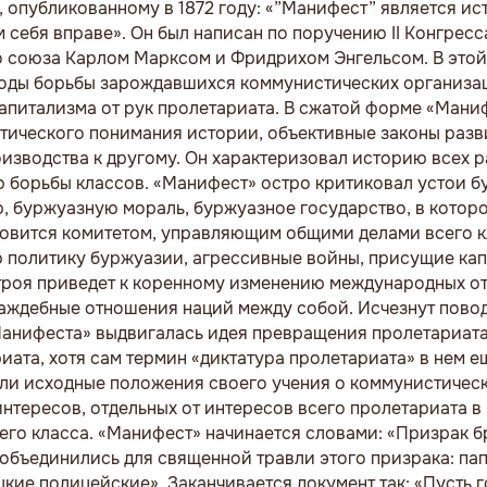
 опубликованному в 1872 году: «”Манифест” является и
 себя вправе». Он был написан по поручению II Конгрес
ого союза Карлом Марксом и Фридрихом Энгельсом. В это
тоды борьбы зарождавшихся коммунистических организац
апитализма от рук пролетариата. В сжатой форме «Мани
ического понимания истории, объективные законы разв
изводства к другому. Он характеризовал историю всех р
 борьбы классов. «Манифест» остро критиковал устои б
, буржуазную мораль, буржуазное государство, в котор
ановится комитетом, управляющим общими делами всего 
 политику буржуазии, агрессивные войны, присущие кап
строя приведет к коренному изменению международных о
раждебные отношения наций между собой. Исчезнут пово
анифеста» выдвигалась идея превращения пролетариата
ата, хотя сам термин «диктатура пролетариата» в нем е
ли исходные положения своего учения о коммунистическ
интересов, отдельных от интересов всего пролетариата в 
го класса. «Манифест» начинается словами: «Призрак б
объединились для священной травли этого призрака: пап
цкие полицейские». Заканчивается документ так: «Пусть