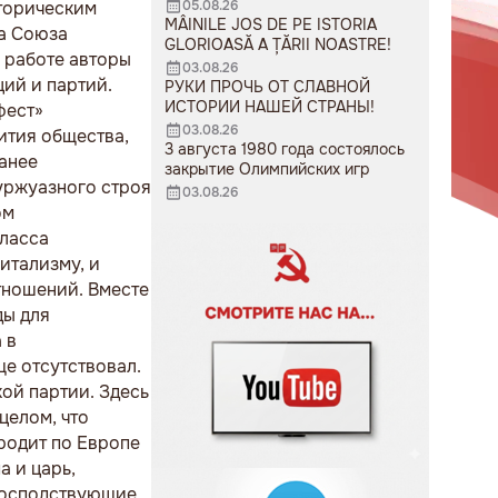
05.08.26
сторическим
MÂINILE JOS DE PE ISTORIA
са Союза
GLORIOASĂ A ȚĂRII NOASTRE!
й работе авторы
03.08.26
ий и партий.
РУКИ ПРОЧЬ ОТ СЛАВНОЙ
ИСТОРИИ НАШЕЙ СТРАНЫ!
фест»
03.08.26
ития общества,
3 августа 1980 года состоялось
анее
закрытие Олимпийских игр
уржуазного строя
03.08.26
ом
класса
итализму, и
тношений. Вместе
ды для
 в
ще отсутствовал.
ой партии. Здесь
целом, что
родит по Европе
а и царь,
 господствующие