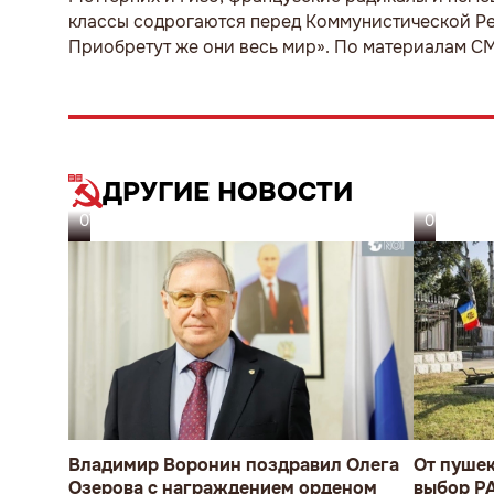
классы содрогаются перед Коммунистической Рев
Приобретут же они весь мир». По материалам С
ДРУГИЕ НОВОСТИ
07.08.26
06.08.26
Владимир Воронин поздравил Олега
От пуше
Озерова с награждением орденом
выбор P