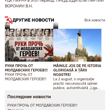
«ЦК ПКРМ» в этот период. ПРЕДСЕДАТЕЛЬ ПАРТИИ
ВОРОНИН В.Н.
ДРУГИЕ НОВОСТИ
Все новости
05.08.26
03.08.26
РУКИ ПРОЧЬ ОТ
MÂINILE JOS DE PE ISTORIA
МОЛДАВСКИХ ГЕРОЕВ!!!
GLORIOASĂ A ȚĂRII
РУКИ ПРОЧЬ ОТ
NOASTRE!
МОЛДАВСКИХ ГЕРОЕВ!!!
La 2 august, o organizație
practic necunoscută opiniei
publice, autointitulată „Liga
Studenților Basarabeni”, a
Последние новости
organizat la Chișinău o
acțiune de protest modestă,
РУКИ ПРОЧЬ ОТ МОЛДАВСКИХ ГЕРОЕВ!!!
sub sloganul „În Uniunea
Europeană fără monumente