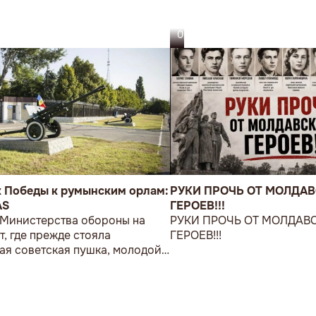
05.08.26
к Победы к румынским орлам:
РУКИ ПРОЧЬ ОТ МОЛДА
AS
ГЕРОЕВ!!!
 Министерства обороны на
РУКИ ПРОЧЬ ОТ МОЛДАВ
т, где прежде стояла
ГЕРОЕВ!!!
ая советская пушка, молодой
возложил букет цветов.