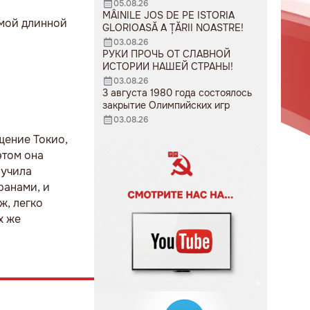
05.08.26
MÂINILE JOS DE PE ISTORIA
амой длинной
GLORIOASĂ A ȚĂRII NOASTRE!
03.08.26
РУКИ ПРОЧЬ ОТ СЛАВНОЙ
ИСТОРИИ НАШЕЙ СТРАНЫ!
03.08.26
3 августа 1980 года состоялось
закрытие Олимпийских игр
03.08.26
щение Токио,
этом она
лучила
ранами, и
ж, легко
х же