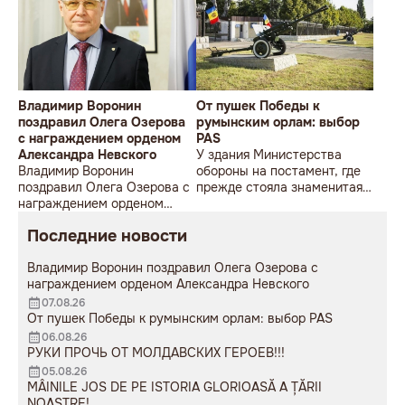
Владимир Воронин
От пушек Победы к
поздравил Олега Озерова
румынским орлам: выбор
с награждением орденом
PAS
Александра Невского
У здания Министерства
Владимир Воронин
обороны на постамент, где
поздравил Олега Озерова с
прежде стояла знаменитая
награждением орденом
советская пушка, молодой
Александра Невского
мужчина возложил букет
Последние новости
цветов.
Владимир Воронин поздравил Олега Озерова с
награждением орденом Александра Невского
07.08.26
От пушек Победы к румынским орлам: выбор PAS
06.08.26
РУКИ ПРОЧЬ ОТ МОЛДАВСКИХ ГЕРОЕВ!!!
05.08.26
MÂINILE JOS DE PE ISTORIA GLORIOASĂ A ȚĂRII
NOASTRE!