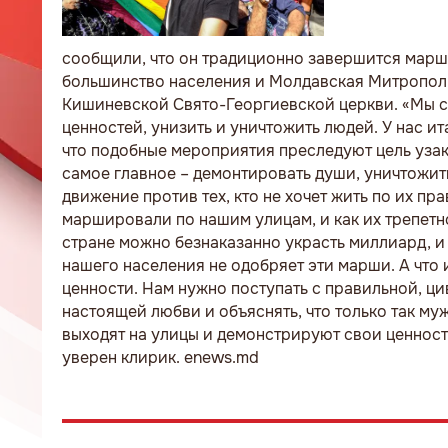
сообщили, что он традиционно завершится марш
большинство населения и Молдавская Митрополи
Кишиневской Свято-Георгиевской церкви. «Мы сч
ценностей, унизить и уничтожить людей. У нас и
что подобные мероприятия преследуют цель уза
самое главное – демонтировать души, уничтожит
движение против тех, кто не хочет жить по их пр
маршировали по нашим улицам, и как их трепетно
стране можно безнаказанно украсть миллиард, и 
нашего населения не одобряет эти марши. А что 
ценности. Нам нужно поступать с правильной, ци
настоящей любви и объяснять, что только так му
выходят на улицы и демонстрируют свои ценности
уверен клирик. enews.md