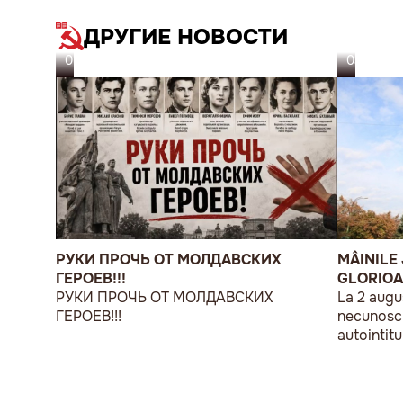
ДРУГИЕ НОВОСТИ
05.08.26
03.08.26
РУКИ ПРОЧЬ ОТ МОЛДАВСКИХ
MÂINILE 
ГЕРОЕВ!!!
GLORIOA
РУКИ ПРОЧЬ ОТ МОЛДАВСКИХ
La 2 augu
ГЕРОЕВ!!!
necunoscu
autointitu
Basaraben
acțiune d
„În Uniu