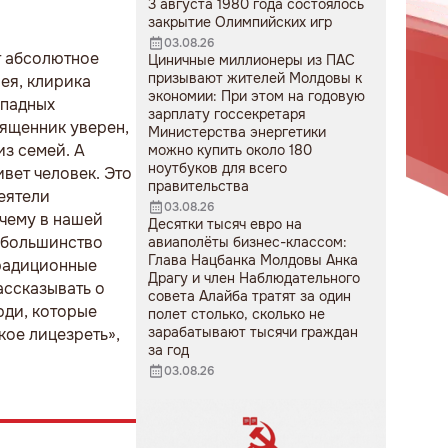
3 августа 1980 года состоялось
закрытие Олимпийских игр
03.08.26
т абсолютное
Циничные миллионеры из ПАС
призывают жителей Молдовы к
ея, клирика
экономии: При этом на годовую
ападных
зарплату госсекретаря
вященник уверен,
Министерства энергетики
з семей. А
можно купить около 180
ноутбуков для всего
вет человек. Это
правительства
деятели
03.08.26
очему в нашей
Десятки тысяч евро на
, большинство
авиаполёты бизнес-классом:
Глава Нацбанка Молдовы Анка
традиционные
Драгу и член Наблюдательного
ассказывать о
совета Алайба тратят за один
юди, которые
полет столько, сколько не
зарабатывают тысячи граждан
кое лицезреть»,
за год
03.08.26