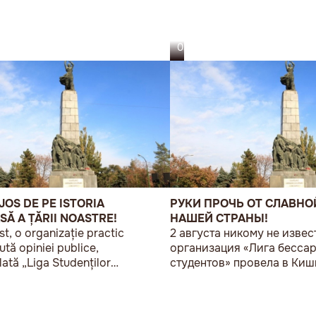
03.08.26
JOS DE PE ISTORIA
РУКИ ПРОЧЬ ОТ СЛАВНО
SĂ A ȚĂRII NOASTRE!
НАШЕЙ СТРАНЫ!
st, o organizație practic
2 августа никому не извес
tă opiniei publice,
организация «Лига бесса
lată „Liga Studenților
студентов» провела в Ки
i”, a organizat la Chișinău o
малочисленную акцию «В
e protest modestă, sub sloganul
Союз без советских памят
nea Europeană fără monumente