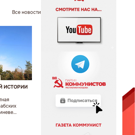
Все новости
Й ИСТОРИИ
тная
рабских
шиневе
 Европейский
ников».