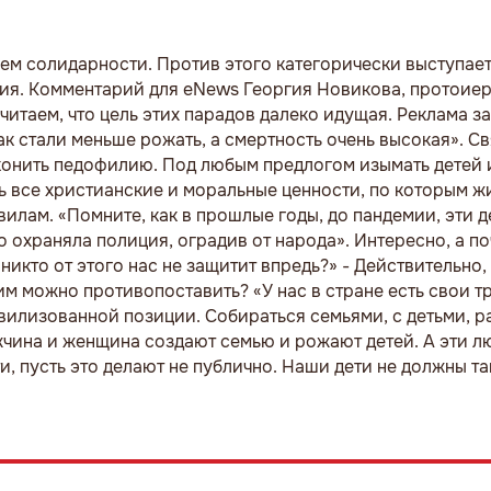
ем солидарности. Против этого категорически выступае
я. Комментарий для eNews Георгия Новикова, протоиер
итаем, что цель этих парадов далеко идущая. Реклама з
так стали меньше рожать, а смертность очень высокая». С
конить педофилию. Под любым предлогом изымать детей и
ь все христианские и моральные ценности, по которым жи
авилам. «Помните, как в прошлые годы, до пандемии, эти 
 охраняла полиция, оградив от народа». Интересно, а п
никто от этого нас не защитит впредь?» - Действительно
им можно противопоставить? «У нас в стране есть свои 
вилизованной позиции. Собираться семьями, с детьми, р
жчина и женщина создают семью и рожают детей. А эти л
, пусть это делают не публично. Наши дети не должны та