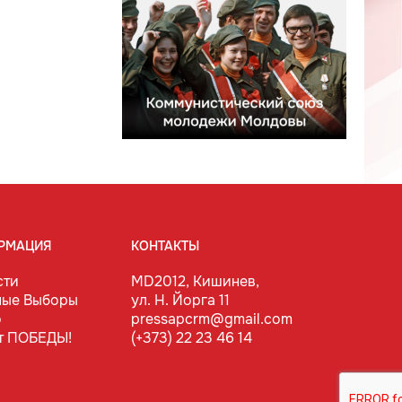
РМАЦИЯ
КОНТАКТЫ
сти
MD2012, Кишинев,
ные Выборы
ул. Н. Йорга 11
о
pressapcrm@gmail.com
т ПОБЕДЫ!
(+373) 22 23 46 14