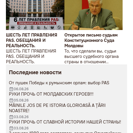
ШЕСТЬ ЛЕТ ПРАВЛЕНИЯ
Открытое письмо судьям
PAS. ОБЕЩАНИЯ И
Конституционного Суда
РЕАЛЬНОСТЬ.
Молдовы
ШЕСТЬ ЛЕТ ПРАВЛЕНИЯ
То, что сделали вы, судьи
PAS. ОБЕЩАНИЯ И
высшего судебного органа
РЕАЛЬНОСТЬ.
страны в отношении
Гагаузии, многими уже
Последние новости
оценено как
антиконституционный
От пушек Победы к румынским орлам: выбор PAS
переворот и первый шаг к
уничтожению автономии.
06.08.26
РУКИ ПРОЧЬ ОТ МОЛДАВСКИХ ГЕРОЕВ!!!
05.08.26
MÂINILE JOS DE PE ISTORIA GLORIOASĂ A ȚĂRII
NOASTRE!
03.08.26
РУКИ ПРОЧЬ ОТ СЛАВНОЙ ИСТОРИИ НАШЕЙ СТРАНЫ!
03.08.26