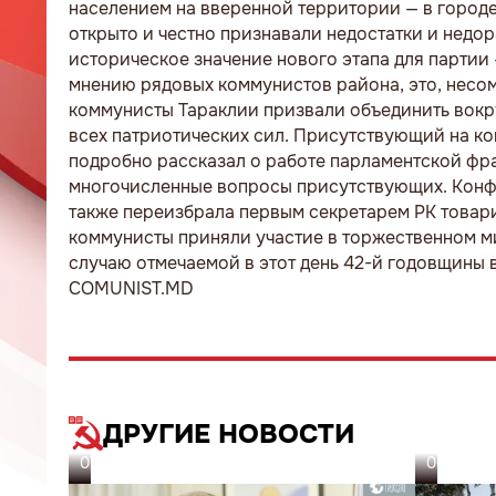
населением на вверенной территории — в город
открыто и честно признавали недостатки и недор
историческое значение нового этапа для парти
мнению рядовых коммунистов района, это, несом
коммунисты Тараклии призвали объединить вокру
всех патриотических сил. Присутствующий на к
подробно рассказал о работе парламентской фра
многочисленные вопросы присутствующих. Конфе
также переизбрала первым секретарем РК това
коммунисты приняли участие в торжественном м
случаю отмечаемой в этот день 42-й годовщины 
COMUNIST.MD
ДРУГИЕ НОВОСТИ
07.08.26
06.08.26