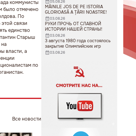
05.08.26
лада коммунисты
MÂINILE JOS DE PE ISTORIA
ем было отмечено
GLORIOASĂ A ȚĂRII NOASTRE!
олдова. По
03.08.26
 этой связи
РУКИ ПРОЧЬ ОТ СЛАВНОЙ
ИСТОРИИ НАШЕЙ СТРАНЫ!
ять единство
03.08.26
стантин Старыш
3 августа 1980 года состоялось
 на
закрытие Олимпийских игр
ы власти, а
03.08.26
ренции
ационалистам по
фганистан.
Все новости