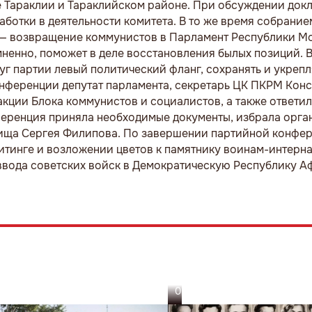
е Тараклии и Тараклийском районе. При обсуждении док
аботки в деятельности комитета. В то же время собрани
и — возвращение коммунистов в Парламент Республики М
ненно, поможет в деле восстановления былых позиций. В
г партии левый политический фланг, сохранять и укрепл
онференции депутат парламента, секретарь ЦК ПКРМ Кон
кции Блока коммунистов и социалистов, а также ответил
ренция приняла необходимые документы, избрала орган
рища Сергея Филипова. По завершении партийной конфе
итинге и возложении цветов к памятнику воинам-интерн
ввода советских войск в Демократическую Республику А
05.08.26