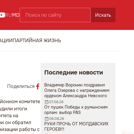
RU
MD
Искать
АЦИИ
ПАРТИЙНАЯ ЖИЗНЬ
Последние новости
Владимир Воронин поздравил
Поделиться
Олега Озерова с награждением
орденом Александра Невского
айонном комитете
07.08.26
От пушек Победы к румынским
удили итоги
орлам: выбор PAS
итета на
06.08.26
ии он обратил
РУКИ ПРОЧЬ ОТ МОЛДАВСКИХ
визации работы с
ГЕРОЕВ!!!