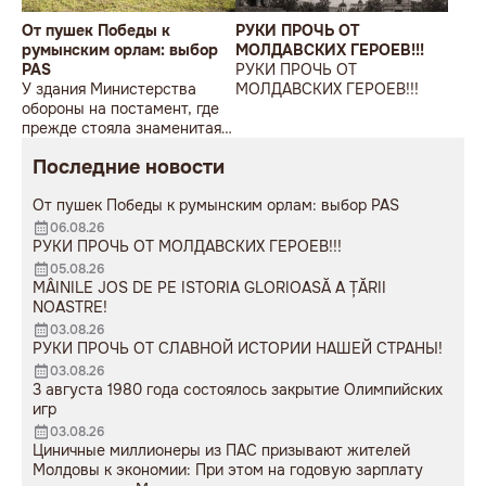
От пушек Победы к
РУКИ ПРОЧЬ ОТ
румынским орлам: выбор
МОЛДАВСКИХ ГЕРОЕВ!!!
PAS
РУКИ ПРОЧЬ ОТ
У здания Министерства
МОЛДАВСКИХ ГЕРОЕВ!!!
обороны на постамент, где
прежде стояла знаменитая
советская пушка, молодой
Последние новости
мужчина возложил букет
цветов.
От пушек Победы к румынским орлам: выбор PAS
06.08.26
РУКИ ПРОЧЬ ОТ МОЛДАВСКИХ ГЕРОЕВ!!!
05.08.26
MÂINILE JOS DE PE ISTORIA GLORIOASĂ A ȚĂRII
NOASTRE!
03.08.26
РУКИ ПРОЧЬ ОТ СЛАВНОЙ ИСТОРИИ НАШЕЙ СТРАНЫ!
03.08.26
3 августа 1980 года состоялось закрытие Олимпийских
игр
03.08.26
Циничные миллионеры из ПАС призывают жителей
Молдовы к экономии: При этом на годовую зарплату