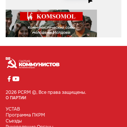
2026 PCRM ©, Все права защищены.
О ПАРТИИ
УСТАВ
Программа ПКРМ
Съезды
Руководящие Органы