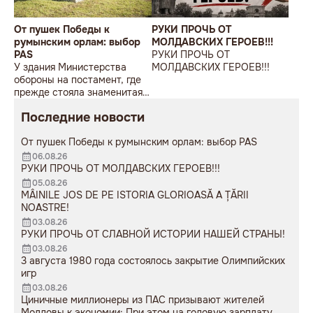
От пушек Победы к
РУКИ ПРОЧЬ ОТ
румынским орлам: выбор
МОЛДАВСКИХ ГЕРОЕВ!!!
PAS
РУКИ ПРОЧЬ ОТ
У здания Министерства
МОЛДАВСКИХ ГЕРОЕВ!!!
обороны на постамент, где
прежде стояла знаменитая
советская пушка, молодой
Последние новости
мужчина возложил букет
цветов.
От пушек Победы к румынским орлам: выбор PAS
06.08.26
РУКИ ПРОЧЬ ОТ МОЛДАВСКИХ ГЕРОЕВ!!!
05.08.26
MÂINILE JOS DE PE ISTORIA GLORIOASĂ A ȚĂRII
NOASTRE!
03.08.26
РУКИ ПРОЧЬ ОТ СЛАВНОЙ ИСТОРИИ НАШЕЙ СТРАНЫ!
03.08.26
3 августа 1980 года состоялось закрытие Олимпийских
игр
03.08.26
Циничные миллионеры из ПАС призывают жителей
Молдовы к экономии: При этом на годовую зарплату