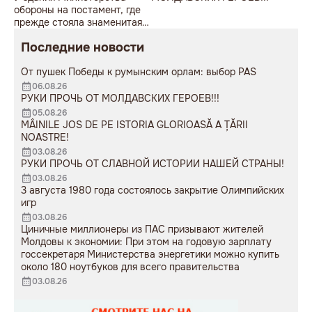
обороны на постамент, где
прежде стояла знаменитая
советская пушка, молодой
Последние новости
мужчина возложил букет
цветов.
От пушек Победы к румынским орлам: выбор PAS
06.08.26
РУКИ ПРОЧЬ ОТ МОЛДАВСКИХ ГЕРОЕВ!!!
05.08.26
MÂINILE JOS DE PE ISTORIA GLORIOASĂ A ȚĂRII
NOASTRE!
03.08.26
РУКИ ПРОЧЬ ОТ СЛАВНОЙ ИСТОРИИ НАШЕЙ СТРАНЫ!
03.08.26
3 августа 1980 года состоялось закрытие Олимпийских
игр
03.08.26
Циничные миллионеры из ПАС призывают жителей
Молдовы к экономии: При этом на годовую зарплату
госсекретаря Министерства энергетики можно купить
около 180 ноутбуков для всего правительства
03.08.26