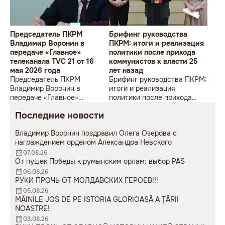
Председатель ПКРМ
Брифинг руководства
Владимир Воронин в
ПКРМ: итоги и реализация
передаче «Главное»
политики после прихода
телеканала TVC 21 от 16
коммунистов к власти 25
мая 2026 года
лет назад
Председатель ПКРМ
Брифинг руководства ПКРМ:
Владимир Воронин в
итоги и реализация
передаче «Главное»
политики после прихода
телеканала TVC 21 от 16 мая
коммунистов к власти 25
Последние новости
2026 года
лет назад
Владимир Воронин поздравил Олега Озерова с
награждением орденом Александра Невского
07.08.26
От пушек Победы к румынским орлам: выбор PAS
06.08.26
РУКИ ПРОЧЬ ОТ МОЛДАВСКИХ ГЕРОЕВ!!!
05.08.26
MÂINILE JOS DE PE ISTORIA GLORIOASĂ A ȚĂRII
NOASTRE!
03.08.26