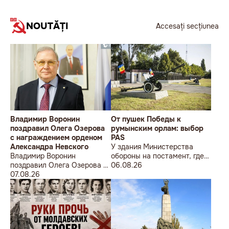
NOUTĂȚI
Accesați secțiunea
Владимир Воронин
От пушек Победы к
поздравил Олега Озерова
румынским орлам: выбор
с награждением орденом
PAS
Александра Невского
У здания Министерства
Владимир Воронин
обороны на постамент, где
поздравил Олега Озерова с
прежде стояла знаменитая
06.08.26
награждением орденом
07.08.26
советская пушка, молодой
Александра Невского
мужчина возложил букет
цветов.