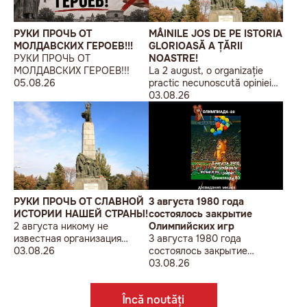
РУКИ ПРОЧЬ ОТ
MÂINILE JOS DE PE ISTORIA
МОЛДАВСКИХ ГЕРОЕВ!!!
GLORIOASĂ A ȚĂRII
РУКИ ПРОЧЬ ОТ
NOASTRE!
МОЛДАВСКИХ ГЕРОЕВ!!!
La 2 august, o organizație
05.08.26
practic necunoscută opiniei
publice, autointitulată „Liga
03.08.26
Studenților Basarabeni”, a
organizat la Chișinău o
acțiune de protest modestă,
sub sloganul „În Uniunea
Europeană fără monumente
sovietice”.
РУКИ ПРОЧЬ ОТ СЛАВНОЙ
3 августа 1980 года
ИСТОРИИ НАШЕЙ СТРАНЫ!
состоялось закрытие
2 августа никому не
Олимпийских игр
известная организация
3 августа 1980 года
«Лига бессарабских
03.08.26
состоялось закрытие
студентов» провела в
Олимпийских игр
03.08.26
Кишиневе малочисленную
акцию «В Европейский Союз
Încă noutăți
без советских памятников».