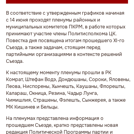
В соответствие с утвержденным графиков начиная
с 14 июня проходят пленумы районных и
муниципальных комитетов ПКРМ, в работе которых
принимают участие члены Политисполкома ЦК.
Повестка дня посвящена итогам прошедшего XI-го
Съезда, а также задачам, стоящим перед
партийными организациями в контексте решений
Съезда.
К настоящему моменту пленумы прошли в РК
Комрат, Штефан Водэ, Дондюшаны, Сороки, Яловены,
Леова, Ниспорены, Хынчешть, Каушаны, Флорешты,
Калараш, Окница, Резина, Чадыр Лунга,
Чимишлия, Страшены, Фэлешть, Сынжерея, а также
МК Кишинев и Бельцы.
На пленумах представлена информация о
прошедшем Съезде, кратко представлены новая
редакция Политической Программы партии и