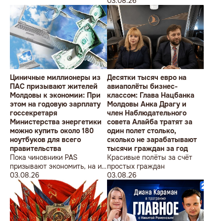
студентов» провела в
Олимпийских игр
03.08.26
Кишиневе малочисленную
акцию «В Европейский Союз
без советских памятников».
Циничные миллионеры из
Десятки тысяч евро на
ПАС призывают жителей
авиаполёты бизнес-
Молдовы к экономии: При
классом: Глава Нацбанка
этом на годовую зарплату
Молдовы Анка Драгу и
госсекретаря
член Наблюдательного
Министерства энергетики
совета Алайба тратят за
можно купить около 180
один полет столько,
ноутбуков для всего
сколько не зарабатывают
правительства
тысячи граждан за год
Пока чиновники PAS
Красивые полёты за счёт
призывают экономить, на их
простых граждан
собственные доходы можно
03.08.26
03.08.26
купить технику для целого
учреждения