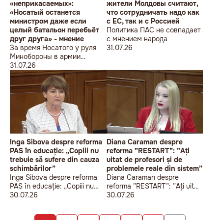
«неприкасаемых»:
жители Молдовы считают,
«Носатый останется
что сотрудничать надо как
министром даже если
с ЕС, так и с Россией
целый батальон перебьёт
Политика ПАС не совпадает
друг друга» - мнение
с мнением народа
За время Носатого у руля
31.07.26
Минобороны в армии
погибли 9 человек в мирное
31.07.26
время, включая
несовершеннолетнего
юношу
Inga Sibova despre reforma
Diana Caraman despre
PAS în educație: „Copiii nu
reforma ”RESTART”: ”Ați
trebuie să sufere din cauza
uitat de profesori și de
schimbărilor”
problemele reale din sistem”
Inga Sibova despre reforma
Diana Caraman despre
PAS în educație: „Copiii nu
reforma ”RESTART”: ”Ați uitat
trebuie să sufere din cauza
30.07.26
de profesori și de problemele
30.07.26
schimbărilor”
reale din sistem”