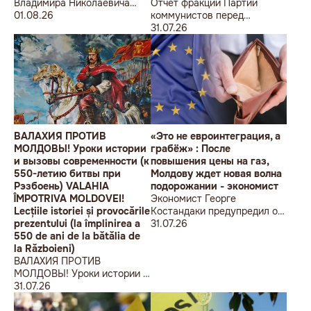
Владимира Николаевича
Отчет фракции Партии
Воронина Петру
01.08.26
коммунистов перед
Николаевичу Симоненко
избирателями об итогах
31.07.26
работы за первое полугодие
2026 года
ВАЛАХИЯ ПРОТИВ
«Это не евроинтеграция, а
МОЛДОВЫ! Уроки истории
грабёж» : После
и вызовы современности (к
повышения цены на газ,
550-летию битвы при
Молдову ждет новая волна
Рэзбоень) VALAHIA
подорожании - экономист
ÎMPOTRIVA MOLDOVEI!
Экономист Георге
Lecțiile istoriei și provocările
Костандаки предупредил о
prezentului (la împlinirea a
новой волне роста цен
31.07.26
550 de ani de la bătălia de
la Războieni)
ВАЛАХИЯ ПРОТИВ
МОЛДОВЫ! Уроки истории и
вызовы современности (к
31.07.26
550-летию битвы при
Рэзбоень) VALAHIA