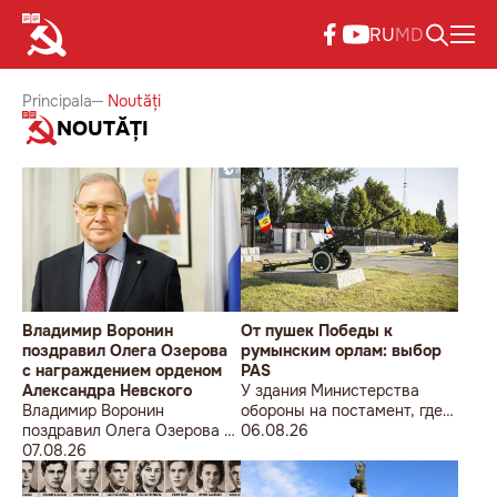
RU
MD
Principala
Noutăți
NOUTĂȚI
Владимир Воронин
От пушек Победы к
поздравил Олега Озерова
румынским орлам: выбор
с награждением орденом
PAS
Александра Невского
У здания Министерства
Владимир Воронин
обороны на постамент, где
поздравил Олега Озерова с
прежде стояла знаменитая
06.08.26
награждением орденом
07.08.26
советская пушка, молодой
Александра Невского
мужчина возложил букет
цветов.