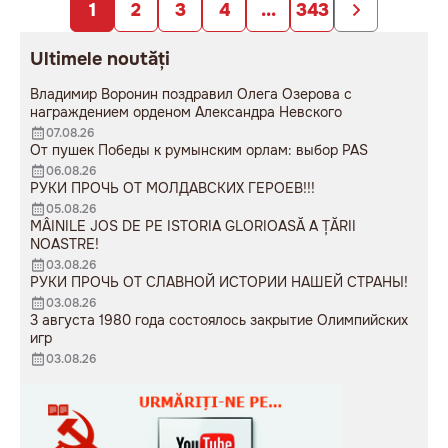
1
2
3
4
...
343
Ultimele noutăți
Владимир Воронин поздравил Олега Озерова с
награждением орденом Александра Невского
07.08.26
От пушек Победы к румынским орлам: выбор PAS
06.08.26
РУКИ ПРОЧЬ ОТ МОЛДАВСКИХ ГЕРОЕВ!!!
05.08.26
MÂINILE JOS DE PE ISTORIA GLORIOASĂ A ȚĂRII
NOASTRE!
03.08.26
РУКИ ПРОЧЬ ОТ СЛАВНОЙ ИСТОРИИ НАШЕЙ СТРАНЫ!
03.08.26
3 августа 1980 года состоялось закрытие Олимпийских
игр
03.08.26