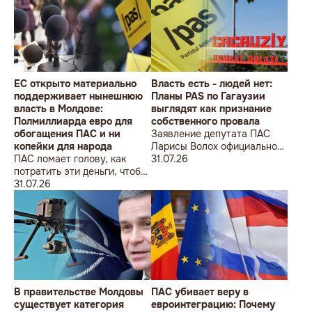
ÎMPOTRIVA MOLDOVEI!
Lecțiile istoriei și provocările
prezentului (la împlinirea a
550 de ani de la bătălia de la
Războieni)
ЕС открыто материально
Власть есть - людей нет:
поддерживает нынешнюю
Планы PAS по Гагаузии
власть в Молдове:
выглядят как признание
Полмиллиарда евро для
собственного провала
обогащения ПАС и ни
Заявление депутата ПАС
копейки для народа
Ларисы Волох официально
ПАС ломает голову, как
подтвердило провал
31.07.26
потратить эти деньги, чтобы
кадровой политики
оппозиция меньше ворчала,
31.07.26
правящей партии на юге
ведь полмиллиарда
Молдовы
незаметно в карман не
положишь
В правительстве Молдовы
ПАС убивает веру в
существует категория
евроинтеграцию: Почему