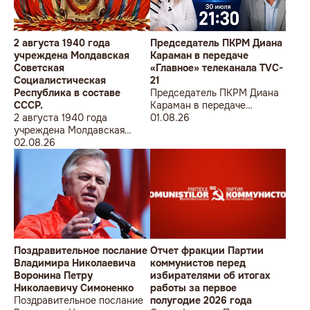
2 августа 1940 года
Председатель ПКРМ Диана
учреждена Молдавская
Караман в передаче
Советская
«Главное» телеканала TVC-
Социалистическая
21
Республика в составе
Председатель ПКРМ Диана
СССР.
Караман в передаче
2 августа 1940 года
«Главное» телеканала TVC-
01.08.26
учреждена Молдавская
21
Советская
02.08.26
Социалистическая
Республика в составе
СССР.
Поздравительное послание
Отчет фракции Партии
Владимира Николаевича
коммунистов перед
Воронина Петру
избирателями об итогах
Николаевичу Симоненко
работы за первое
Поздравительное послание
полугодие 2026 года