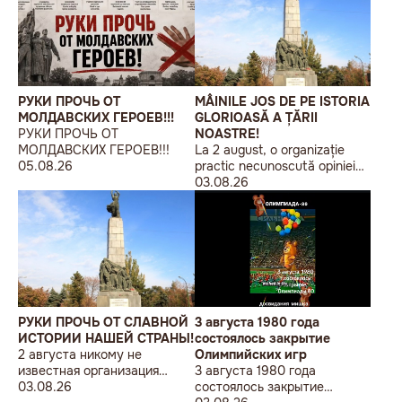
РУКИ ПРОЧЬ ОТ
MÂINILE JOS DE PE ISTORIA
МОЛДАВСКИХ ГЕРОЕВ!!!
GLORIOASĂ A ȚĂRII
РУКИ ПРОЧЬ ОТ
NOASTRE!
МОЛДАВСКИХ ГЕРОЕВ!!!
La 2 august, o organizație
05.08.26
practic necunoscută opiniei
publice, autointitulată „Liga
03.08.26
Studenților Basarabeni”, a
organizat la Chișinău o
acțiune de protest modestă,
sub sloganul „În Uniunea
Europeană fără monumente
sovietice”.
РУКИ ПРОЧЬ ОТ СЛАВНОЙ
3 августа 1980 года
ИСТОРИИ НАШЕЙ СТРАНЫ!
состоялось закрытие
2 августа никому не
Олимпийских игр
известная организация
3 августа 1980 года
«Лига бессарабских
03.08.26
состоялось закрытие