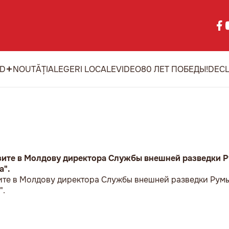
ID
NOUTĂȚI
ALEGERI LOCALE
VIDEO
80 ЛЕТ ПОБЕДЫ!
DECL
зите в Молдову директора Службы внешней разведки 
а".
ите в Молдову директора Службы внешней разведки Рум
".