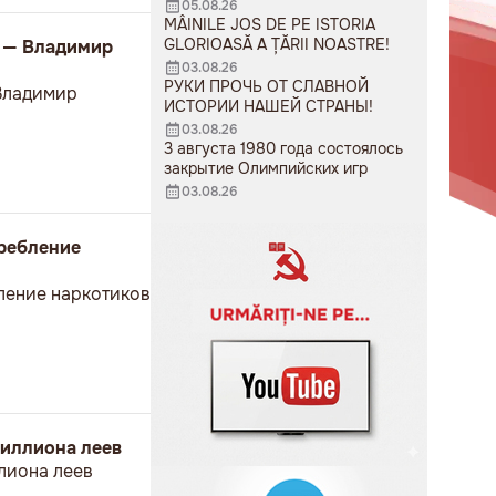
05.08.26
MÂINILE JOS DE PE ISTORIA
GLORIOASĂ A ȚĂRII NOASTRE!
а — Владимир
03.08.26
РУКИ ПРОЧЬ ОТ СЛАВНОЙ
 Владимир
ИСТОРИИ НАШЕЙ СТРАНЫ!
03.08.26
3 августа 1980 года состоялось
закрытие Олимпийских игр
03.08.26
требление
ление наркотиков
миллиона леев
лиона леев