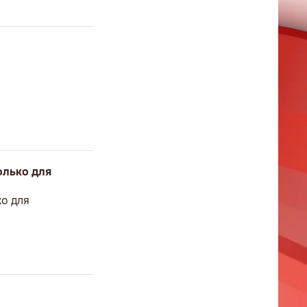
и
олько для
ко для