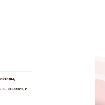
векторы,
оры, змеевик, и