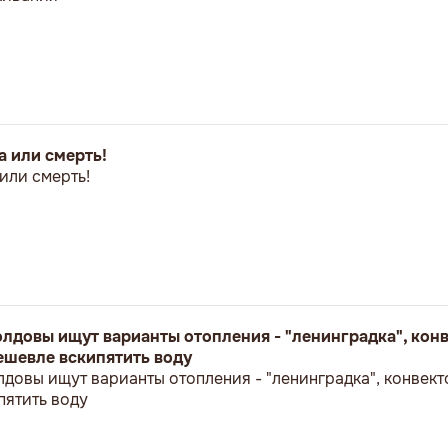
а или смерть!
 или смерть!
олдовы ищут варианты отопления - "ленинградка", кон
дешевле вскипятить воду
довы ищут варианты отопления - "ленинградка", конвект
пятить воду