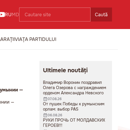
RU
MD
Caută
ARAȚII
VIAȚA PARTIDULUI
Ultimele noutăți
Владимир Воронин поздравил
Олега Озерова с награждением
Румынии —
орденом Александра Невского
07.08.26
ынии —
От пушек Победы к румынским
орлам: выбор PAS
06.08.26
РУКИ ПРОЧЬ ОТ МОЛДАВСКИХ
ГЕРОЕВ!!!