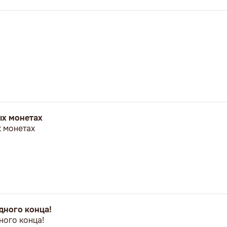
ых монетах
 монетах
дного конца!
ного конца!