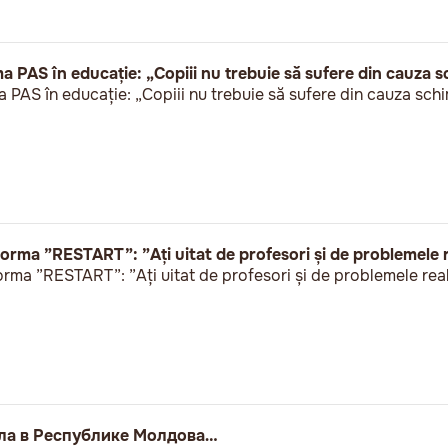
a PAS în educație: „Copiii nu trebuie să sufere din cauza s
 PAS în educație: „Copiii nu trebuie să sufere din cauza schi
rma ”RESTART”: ”Ați uitat de profesori și de problemele r
ma ”RESTART”: ”Ați uitat de profesori și de problemele real
ла в Республике Молдова…