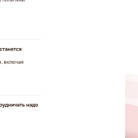
станется
я, включая
рудничать надо