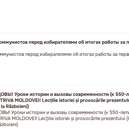
оммунистов перед избирателями об итогах работы за 
ммунистов перед избирателями об итогах работы за пер
Ы! Уроки истории и вызовы современности (к 550-л
VA MOLDOVEI! Lecțiile istoriei și provocările prezentului
 la Războieni)
! Уроки истории и вызовы современности (к 550-лет
A MOLDOVEI! Lecțiile istoriei și provocările prezentului (l
ăzboieni)