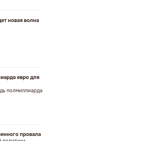
дет новая волна
иарда евро для
ведь полмиллиарда
твенного провала
й политики