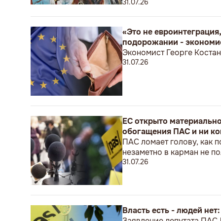
31.07.26
«Это не евроинтеграция,
подорожании - экономи
Экономист Георге Костан
31.07.26
ЕС открыто материальн
обогащения ПАС и ни ко
ПАС ломает голову, как п
незаметно в карман не 
31.07.26
Власть есть - людей нет
Заявление депутата ПАС