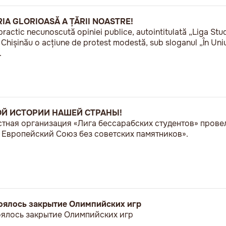
RIA GLORIOASĂ A ȚĂRII NOASTRE!
practic necunoscută opiniei publice, autointitulată „Liga Stu
a Chișinău o acțiune de protest modestă, sub sloganul „În U
.
ОЙ ИСТОРИИ НАШЕЙ СТРАНЫ!
естная организация «Лига бессарабских студентов» пров
Европейский Союз без советских памятников».
стоялось закрытие Олимпийских игр
тоялось закрытие Олимпийских игр