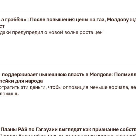
 а грабёж» : После повышения цены на газ, Молдову ж
ст
даки предупредил о новой волне роста цен
о поддерживает нынешнюю власть в Молдове: Полмилл
пейки для народа
отратить эти деньги, чтобы оппозиция меньше ворчала, 
положишь
: Планы PAS по Гагаузии выглядят как признание собс
 Ларисы Волох официально подтвердило провал кадрово