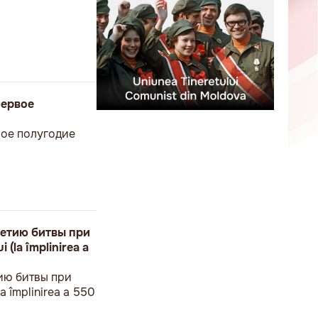
первое
вое полугодие
етию битвы при
 (la împlinirea a
ию битвы при
a împlinirea a 550