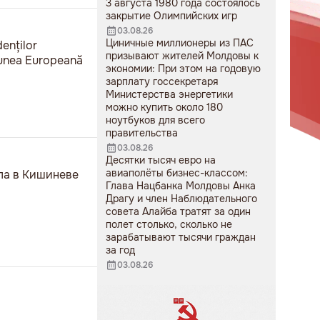
3 августа 1980 года состоялось
закрытие Олимпийских игр
03.08.26
Циничные миллионеры из ПАС
denților
призывают жителей Молдовы к
niunea Europeană
экономии: При этом на годовую
зарплату госсекретаря
Министерства энергетики
можно купить около 180
ноутбуков для всего
правительства
03.08.26
Десятки тысяч евро на
авиаполёты бизнес-классом:
ела в Кишиневе
Глава Нацбанка Молдовы Анка
Драгу и член Наблюдательного
совета Алайба тратят за один
полет столько, сколько не
зарабатывают тысячи граждан
за год
03.08.26