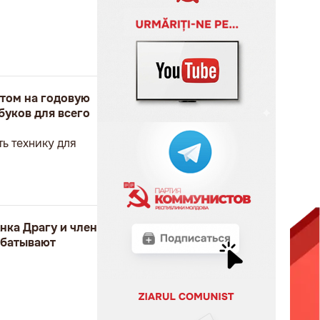
том на годовую
буков для всего
ь технику для
нка Драгу и член
абатывают