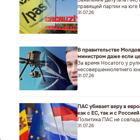
правящей партии на юге
31.07.26
В правительстве Молдов
министром даже если це
За время Носатого у рул
несовершеннолетнего ю
31.07.26
ПАС убивает веру в евр
как с ЕС, так и с Россией
Политика ПАС не совпада
31.07.26