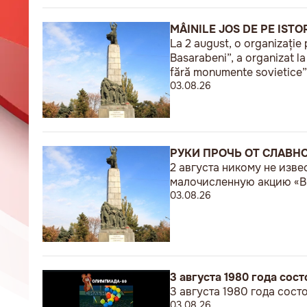
MÂINILE JOS DE PE ISTO
La 2 august, o organizație 
Basarabeni”, a organizat l
fără monumente sovietice”
03.08.26
РУКИ ПРОЧЬ ОТ СЛАВН
2 августа никому не изв
малочисленную акцию «В 
03.08.26
3 августа 1980 года со
3 августа 1980 года сос
03.08.26