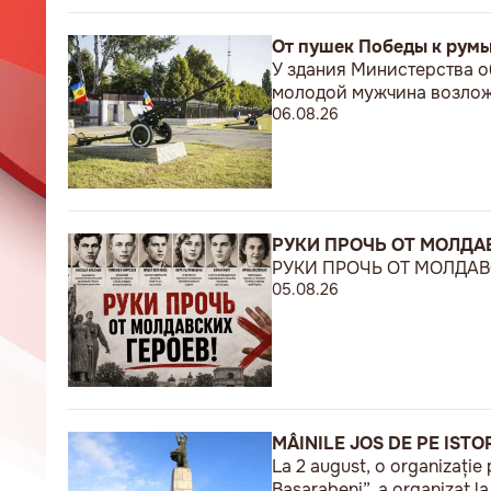
От пушек Победы к рум
У здания Министерства о
молодой мужчина возложи
06.08.26
РУКИ ПРОЧЬ ОТ МОЛДАВ
РУКИ ПРОЧЬ ОТ МОЛДАВС
05.08.26
MÂINILE JOS DE PE ISTO
La 2 august, o organizație 
Basarabeni”, a organizat l