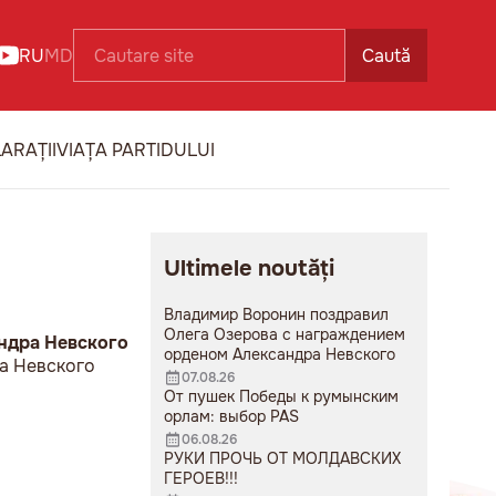
RU
MD
Caută
ARAȚII
VIAȚA PARTIDULUI
Ultimele noutăți
Владимир Воронин поздравил
Олега Озерова с награждением
ндра Невского
орденом Александра Невского
а Невского
07.08.26
От пушек Победы к румынским
орлам: выбор PAS
06.08.26
РУКИ ПРОЧЬ ОТ МОЛДАВСКИХ
ГЕРОЕВ!!!