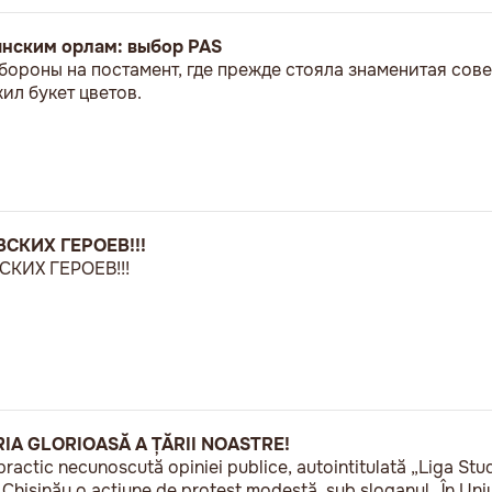
ынским орлам: выбор PAS
бороны на постамент, где прежде стояла знаменитая сове
л букет цветов.
СКИХ ГЕРОЕВ!!!
КИХ ГЕРОЕВ!!!
RIA GLORIOASĂ A ȚĂRII NOASTRE!
practic necunoscută opiniei publice, autointitulată „Liga Stu
a Chișinău o acțiune de protest modestă, sub sloganul „În U