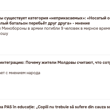
ы существует категория «неприкасаемых»: «Носатый о
лый батальон перебьёт друг друга» - мнение
я Минобороны в армии погибли 9 человек в мирное врем
ношу
оинтеграцию: Почему жители Молдовы считают, что сот
ет с мнением народа
a PAS în educație: „Copiii nu trebuie să sufere din cauza s