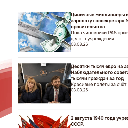
Циничные миллионеры и
зарплату госсекретаря 
правительства
Пока чиновники PAS приз
целого учреждения
03.08.26
Десятки тысяч евро на 
Наблюдательного совета
тысячи граждан за год
Красивые полёты за счёт
03.08.26
2 августа 1940 года уч
СССР.