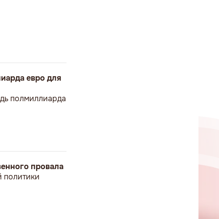
иарда евро для
ведь полмиллиарда
твенного провала
й политики