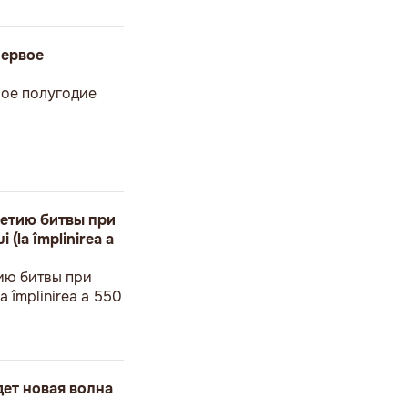
первое
вое полугодие
етию битвы при
 (la împlinirea a
ию битвы при
a împlinirea a 550
дет новая волна