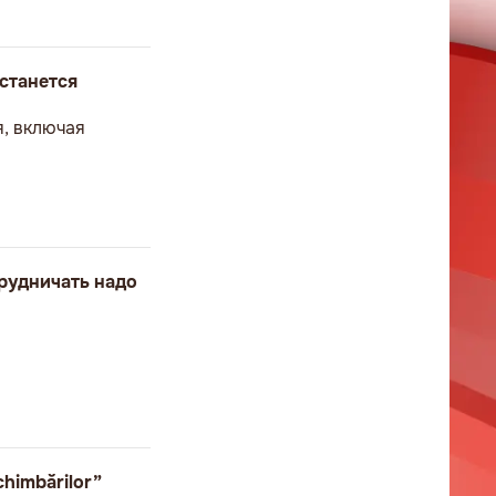
станется
я, включая
рудничать надо
chimbărilor”