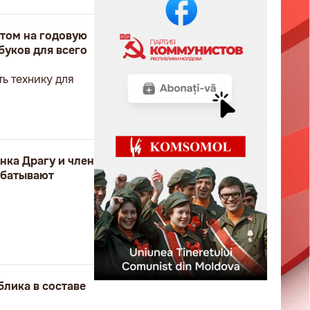
том на годовую
буков для всего
ь технику для
нка Драгу и член
абатывают
блика в составе