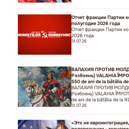
Отчет фракции Партии к
полугодие 2026 года
Отчет фракции Партии ко
2026 года
31.07.26
ВАЛАХИЯ ПРОТИВ МОЛДОВ
Рэзбоень) VALAHIA ÎMPOTRI
550 de ani de la bătălia de
ВАЛАХИЯ ПРОТИВ МОЛДОВЫ
Рэзбоень) VALAHIA ÎMPOTRIV
de ani de la bătălia de la R
31.07.26
«Это не евроинтеграция,
подорожании - экономи