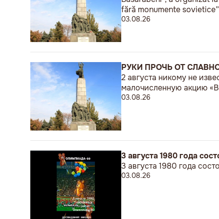
fără monumente sovietice”
03.08.26
РУКИ ПРОЧЬ ОТ СЛАВН
2 августа никому не изв
малочисленную акцию «В 
03.08.26
3 августа 1980 года со
3 августа 1980 года сос
03.08.26