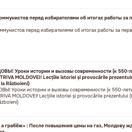
оммунистов перед избирателями об итогах работы за 
ммунистов перед избирателями об итогах работы за пер
Ы! Уроки истории и вызовы современности (к 550-л
VA MOLDOVEI! Lecțiile istoriei și provocările prezentului
 la Războieni)
! Уроки истории и вызовы современности (к 550-лет
A MOLDOVEI! Lecțiile istoriei și provocările prezentului (l
ăzboieni)
 а грабёж» : После повышения цены на газ, Молдову ж
ст