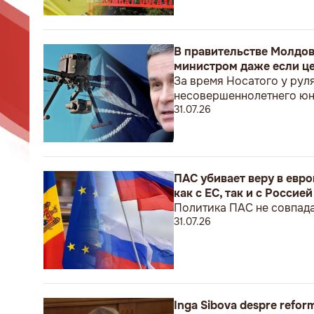
В правительстве Молдов
министром даже если це
За время Носатого у рул
несовершеннолетнего ю
31.07.26
ПАС убивает веру в евр
как с ЕС, так и с Россией
Политика ПАС не совпада
31.07.26
Inga Sibova despre reform