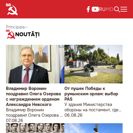
RU
MD
Principala
NOUTĂȚI
Владимир Воронин
От пушек Победы к
поздравил Олега Озерова
румынским орлам: выбор
с награждением орденом
PAS
Александра Невского
У здания Министерства
Владимир Воронин
обороны на постамент, где
поздравил Олега Озерова с
прежде стояла знаменитая
06.08.26
награждением орденом
07.08.26
советская пушка, молодой
Александра Невского
мужчина возложил букет
цветов.