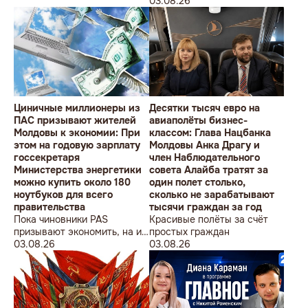
студентов» провела в
Олимпийских игр
03.08.26
Кишиневе малочисленную
акцию «В Европейский Союз
без советских памятников».
Циничные миллионеры из
Десятки тысяч евро на
ПАС призывают жителей
авиаполёты бизнес-
Молдовы к экономии: При
классом: Глава Нацбанка
этом на годовую зарплату
Молдовы Анка Драгу и
госсекретаря
член Наблюдательного
Министерства энергетики
совета Алайба тратят за
можно купить около 180
один полет столько,
ноутбуков для всего
сколько не зарабатывают
правительства
тысячи граждан за год
Пока чиновники PAS
Красивые полёты за счёт
призывают экономить, на их
простых граждан
собственные доходы можно
03.08.26
03.08.26
купить технику для целого
учреждения