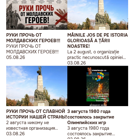
РУКИ ПРОЧЬ ОТ
MÂINILE JOS DE PE ISTORIA
МОЛДАВСКИХ ГЕРОЕВ!!!
GLORIOASĂ A ȚĂRII
РУКИ ПРОЧЬ ОТ
NOASTRE!
МОЛДАВСКИХ ГЕРОЕВ!!!
La 2 august, o organizație
05.08.26
practic necunoscută opiniei
publice, autointitulată „Liga
03.08.26
Studenților Basarabeni”, a
organizat la Chișinău o
acțiune de protest modestă,
sub sloganul „În Uniunea
Europeană fără monumente
sovietice”.
РУКИ ПРОЧЬ ОТ СЛАВНОЙ
3 августа 1980 года
ИСТОРИИ НАШЕЙ СТРАНЫ!
состоялось закрытие
2 августа никому не
Олимпийских игр
известная организация
3 августа 1980 года
«Лига бессарабских
03.08.26
состоялось закрытие