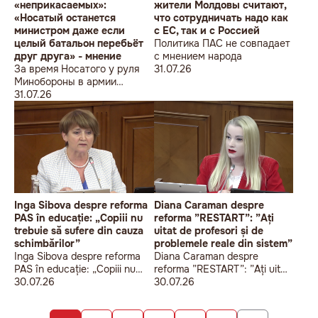
«неприкасаемых»:
жители Молдовы считают,
«Носатый останется
что сотрудничать надо как
министром даже если
с ЕС, так и с Россией
целый батальон перебьёт
Политика ПАС не совпадает
друг друга» - мнение
с мнением народа
За время Носатого у руля
31.07.26
Минобороны в армии
погибли 9 человек в мирное
31.07.26
время, включая
несовершеннолетнего
юношу
Inga Sibova despre reforma
Diana Caraman despre
PAS în educație: „Copiii nu
reforma ”RESTART”: ”Ați
trebuie să sufere din cauza
uitat de profesori și de
schimbărilor”
problemele reale din sistem”
Inga Sibova despre reforma
Diana Caraman despre
PAS în educație: „Copiii nu
reforma ”RESTART”: ”Ați uitat
trebuie să sufere din cauza
30.07.26
de profesori și de problemele
30.07.26
schimbărilor”
reale din sistem”