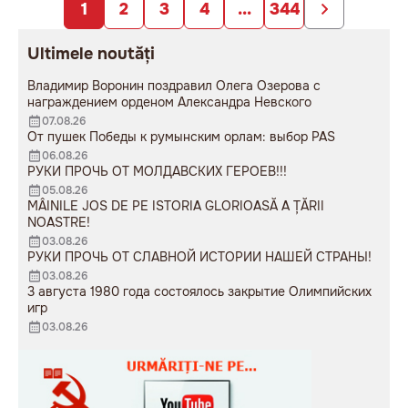
1
2
3
4
...
344
Ultimele noutăți
Владимир Воронин поздравил Олега Озерова с
награждением орденом Александра Невского
07.08.26
От пушек Победы к румынским орлам: выбор PAS
06.08.26
РУКИ ПРОЧЬ ОТ МОЛДАВСКИХ ГЕРОЕВ!!!
05.08.26
MÂINILE JOS DE PE ISTORIA GLORIOASĂ A ȚĂRII
NOASTRE!
03.08.26
РУКИ ПРОЧЬ ОТ СЛАВНОЙ ИСТОРИИ НАШЕЙ СТРАНЫ!
03.08.26
3 августа 1980 года состоялось закрытие Олимпийских
игр
03.08.26