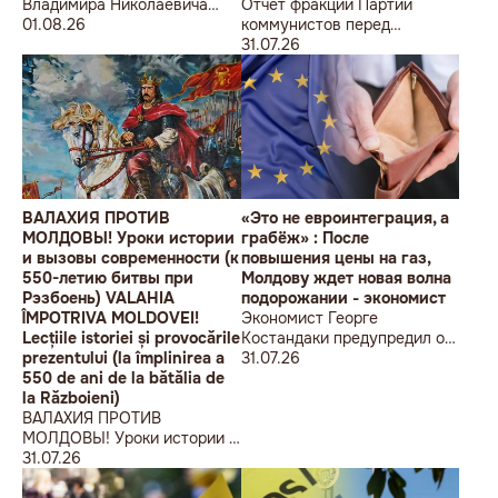
Владимира Николаевича
Отчет фракции Партии
Воронина Петру
01.08.26
коммунистов перед
Николаевичу Симоненко
избирателями об итогах
31.07.26
работы за первое полугодие
2026 года
ВАЛАХИЯ ПРОТИВ
«Это не евроинтеграция, а
МОЛДОВЫ! Уроки истории
грабёж» : После
и вызовы современности (к
повышения цены на газ,
550-летию битвы при
Молдову ждет новая волна
Рэзбоень) VALAHIA
подорожании - экономист
ÎMPOTRIVA MOLDOVEI!
Экономист Георге
Lecțiile istoriei și provocările
Костандаки предупредил о
prezentului (la împlinirea a
новой волне роста цен
31.07.26
550 de ani de la bătălia de
la Războieni)
ВАЛАХИЯ ПРОТИВ
МОЛДОВЫ! Уроки истории и
вызовы современности (к
31.07.26
550-летию битвы при
Рэзбоень) VALAHIA