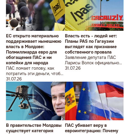
ÎMPOTRIVA MOLDOVEI!
Lecțiile istoriei și provocările
prezentului (la împlinirea a
550 de ani de la bătălia de la
Războieni)
ЕС открыто материально
Власть есть - людей нет:
поддерживает нынешнюю
Планы PAS по Гагаузии
власть в Молдове:
выглядят как признание
Полмиллиарда евро для
собственного провала
обогащения ПАС и ни
Заявление депутата ПАС
копейки для народа
Ларисы Волох официально
ПАС ломает голову, как
подтвердило провал
31.07.26
потратить эти деньги, чтобы
кадровой политики
оппозиция меньше ворчала,
31.07.26
правящей партии на юге
ведь полмиллиарда
Молдовы
незаметно в карман не
положишь
В правительстве Молдовы
ПАС убивает веру в
существует категория
евроинтеграцию: Почему