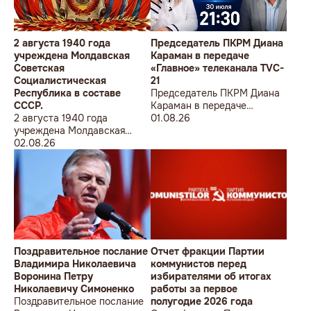
2 августа 1940 года
Председатель ПКРМ Диана
учреждена Молдавская
Караман в передаче
Советская
«Главное» телеканала TVC-
Социалистическая
21
Республика в составе
Председатель ПКРМ Диана
СССР.
Караман в передаче
2 августа 1940 года
«Главное» телеканала TVC-
01.08.26
учреждена Молдавская
21
Советская
02.08.26
Социалистическая
Республика в составе
СССР.
Поздравительное послание
Отчет фракции Партии
Владимира Николаевича
коммунистов перед
Воронина Петру
избирателями об итогах
Николаевичу Симоненко
работы за первое
Поздравительное послание
полугодие 2026 года