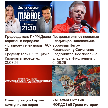
Председатель ПКРМ Диана
Поздравительное послание
Караман в передаче
Владимира Николаевича
«Главное» телеканала TVC-
Воронина Петру
21
Николаевичу Симоненко
Председатель ПКРМ Диана
Поздравительное послание
Караман в передаче
Владимира Николаевича
«Главное» телеканала TVC-
01.08.26
Воронина Петру
01.08.26
21
Николаевичу Симоненко
Отчет фракции Партии
ВАЛАХИЯ ПРОТИВ
коммунистов перед
МОЛДОВЫ! Уроки истории