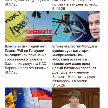
новой волне роста цен
31.07.26
потратить эти деньги, чтобы
оппозиция меньше ворчала,
31.07.26
ведь полмиллиарда
незаметно в карман не
положишь
Власть есть - людей нет:
В правительстве Молдовы
Планы PAS по Гагаузии
существует категория
выглядят как признание
«неприкасаемых»:
собственного провала
«Носатый останется
Заявление депутата ПАС
министром даже если
Ларисы Волох официально
целый батальон перебьёт
подтвердило провал
31.07.26
друг друга» - мнение
кадровой политики
За время Носатого у руля
правящей партии на юге
Минобороны в армии
Молдовы
погибли 9 человек в мирное
31.07.26
время, включая
несовершеннолетнего
юношу