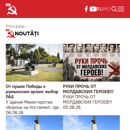
RU
MD
Principala
NOUTĂȚI
От пушек Победы к
РУКИ ПРОЧЬ ОТ
румынским орлам: выбор
МОЛДАВСКИХ ГЕРОЕВ!!!
PAS
РУКИ ПРОЧЬ ОТ
У здания Министерства
МОЛДАВСКИХ ГЕРОЕВ!!!
обороны на постамент, где
05.08.26
прежде стояла знаменитая
06.08.26
советская пушка, молодой
мужчина возложил букет
цветов.