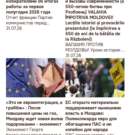
избирателями об итогах
и вызовы современности (к
работы за первое
550-летию битвы при
полугодие 2026 года
Рэзбоень) VALAHIA
Отчет фракции Партии
ÎMPOTRIVA MOLDOVEI!
коммунистов перед
Lecțiile istoriei și provocările
избирателями об итогах
31.07.26
prezentului (la împlinirea a
работы за первое полугодие
550 de ani de la bătălia de
2026 года
la Războieni)
ВАЛАХИЯ ПРОТИВ
МОЛДОВЫ! Уроки истории и
вызовы современности (к
31.07.26
550-летию битвы при
Рэзбоень) VALAHIA
ÎMPOTRIVA MOLDOVEI!
Lecțiile istoriei și provocările
prezentului (la împlinirea a
550 de ani de la bătălia de la
Războieni)
«Это не евроинтеграция, а
ЕС открыто материально
грабёж» : После
поддерживает нынешнюю
повышения цены на газ,
власть в Молдове:
Молдову ждет новая волна
Полмиллиарда евро для
подорожании - экономист
обогащения ПАС и ни
Экономист Георге
копейки для народа
Костандаки предупредил о
ПАС ломает голову, как