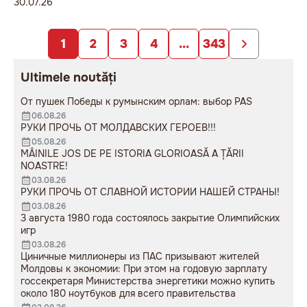
de profesori și de problemele
30.07.26
reale din sistem”
1
2
3
4
...
343
Ultimele noutăți
От пушек Победы к румынским орлам: выбор PAS
06.08.26
РУКИ ПРОЧЬ ОТ МОЛДАВСКИХ ГЕРОЕВ!!!
05.08.26
MÂINILE JOS DE PE ISTORIA GLORIOASĂ A ȚĂRII
NOASTRE!
03.08.26
РУКИ ПРОЧЬ ОТ СЛАВНОЙ ИСТОРИИ НАШЕЙ СТРАНЫ!
03.08.26
3 августа 1980 года состоялось закрытие Олимпийских
игр
03.08.26
Циничные миллионеры из ПАС призывают жителей
Молдовы к экономии: При этом на годовую зарплату
госсекретаря Министерства энергетики можно купить
около 180 ноутбуков для всего правительства