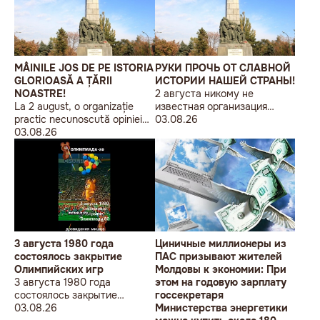
MÂINILE JOS DE PE ISTORIA
РУКИ ПРОЧЬ ОТ СЛАВНОЙ
GLORIOASĂ A ȚĂRII
ИСТОРИИ НАШЕЙ СТРАНЫ!
NOASTRE!
2 августа никому не
La 2 august, o organizație
известная организация
practic necunoscută opiniei
«Лига бессарабских
03.08.26
publice, autointitulată „Liga
03.08.26
студентов» провела в
Studenților Basarabeni”, a
Кишиневе малочисленную
organizat la Chișinău o
акцию «В Европейский Союз
acțiune de protest modestă,
без советских памятников».
sub sloganul „În Uniunea
Europeană fără monumente
sovietice”.
3 августа 1980 года
Циничные миллионеры из
состоялось закрытие
ПАС призывают жителей
Олимпийских игр
Молдовы к экономии: При
3 августа 1980 года
этом на годовую зарплату
состоялось закрытие
госсекретаря
Олимпийских игр
03.08.26
Министерства энергетики