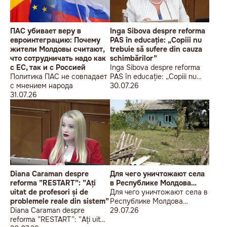
ПАС убивает веру в
Inga Sibova despre reforma
евроинтеграцию: Почему
PAS în educație: „Copiii nu
жители Молдовы считают,
trebuie să sufere din cauza
что сотрудничать надо как
schimbărilor”
с ЕС, так и с Россией
Inga Sibova despre reforma
Политика ПАС не совпадает
PAS în educație: „Copiii nu
с мнением народа
trebuie să sufere din cauza
30.07.26
31.07.26
schimbărilor”
Diana Caraman despre
Для чего уничтожают села
reforma ”RESTART”: ”Ați
в Республике Молдова…
uitat de profesori și de
Для чего уничтожают села в
problemele reale din sistem”
Республике Молдова…
Diana Caraman despre
29.07.26
reforma ”RESTART”: ”Ați uitat