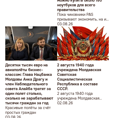
можно купить около 180
ноутбуков для всего
правительства
Пока чиновники PAS
призывают экономить, на их
собственные доходы можно
03.08.26
купить технику для целого
учреждения
Десятки тысяч евро на
2 августа 1940 года
авиаполёты бизнес-
учреждена Молдавская
классом: Глава Нацбанка
Советская
Молдовы Анка Драгу и
Социалистическая
член Наблюдательного
Республика в составе
совета Алайба тратят за
СССР.
один полет столько,
2 августа 1940 года
сколько не зарабатывают
учреждена Молдавская
тысячи граждан за год
Советская
02.08.26
Красивые полёты за счёт
Социалистическая
простых граждан
Республика в составе
03.08.26
СССР.