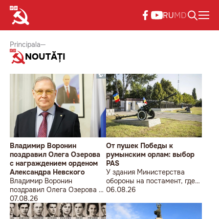
RU
MD
Principala
NOUTĂȚI
Владимир Воронин
От пушек Победы к
поздравил Олега Озерова
румынским орлам: выбор
с награждением орденом
PAS
Александра Невского
У здания Министерства
Владимир Воронин
обороны на постамент, где
поздравил Олега Озерова с
прежде стояла знаменитая
06.08.26
награждением орденом
07.08.26
советская пушка, молодой
Александра Невского
мужчина возложил букет
цветов.