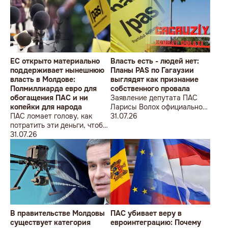
ÎMPOTRIVA MOLDOVEI!
Lecțiile istoriei și provocările
prezentului (la împlinirea a
550 de ani de la bătălia de la
Războieni)
ЕС открыто материально
Власть есть - людей нет:
поддерживает нынешнюю
Планы PAS по Гагаузии
власть в Молдове:
выглядят как признание
Полмиллиарда евро для
собственного провала
обогащения ПАС и ни
Заявление депутата ПАС
копейки для народа
Ларисы Волох официально
ПАС ломает голову, как
подтвердило провал
31.07.26
потратить эти деньги, чтобы
кадровой политики
оппозиция меньше ворчала,
31.07.26
правящей партии на юге
ведь полмиллиарда
Молдовы
незаметно в карман не
положишь
В правительстве Молдовы
ПАС убивает веру в
существует категория
евроинтеграцию: Почему