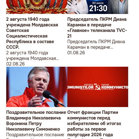
2 августа 1940 года
Председатель ПКРМ Диана
учреждена Молдавская
Караман в передаче
Советская
«Главное» телеканала TVC-
Социалистическая
21
Республика в составе
Председатель ПКРМ Диана
СССР.
Караман в передаче
2 августа 1940 года
«Главное» телеканала TVC-
01.08.26
учреждена Молдавская
21
Советская
02.08.26
Социалистическая
Республика в составе
СССР.
Поздравительное послание
Отчет фракции Партии
Владимира Николаевича
коммунистов перед
Воронина Петру
избирателями об итогах
Николаевичу Симоненко
работы за первое
Поздравительное послание
полугодие 2026 года