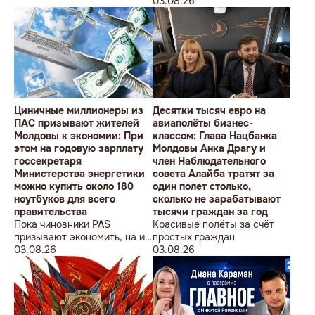
студентов» провела в
Олимпийских игр
03.08.26
Кишиневе малочисленную
акцию «В Европейский Союз
без советских памятников».
Циничные миллионеры из
Десятки тысяч евро на
ПАС призывают жителей
авиаполёты бизнес-
Молдовы к экономии: При
классом: Глава Нацбанка
этом на годовую зарплату
Молдовы Анка Драгу и
госсекретаря
член Наблюдательного
Министерства энергетики
совета Алайба тратят за
можно купить около 180
один полет столько,
ноутбуков для всего
сколько не зарабатывают
правительства
тысячи граждан за год
Пока чиновники PAS
Красивые полёты за счёт
призывают экономить, на их
простых граждан
собственные доходы можно
03.08.26
03.08.26
купить технику для целого
учреждения