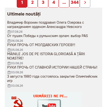
1
2
3
4
...
344
Ultimele noutăți
Владимир Воронин поздравил Олега Озерова с
награждением орденом Александра Невского
07.08.26
От пушек Победы к румынским орлам: выбор PAS
06.08.26
РУКИ ПРОЧЬ ОТ МОЛДАВСКИХ ГЕРОЕВ!!!
05.08.26
MÂINILE JOS DE PE ISTORIA GLORIOASĂ A ȚĂRII
NOASTRE!
03.08.26
РУКИ ПРОЧЬ ОТ СЛАВНОЙ ИСТОРИИ НАШЕЙ СТРАНЫ!
03.08.26
3 августа 1980 года состоялось закрытие Олимпийских
игр
03.08.26