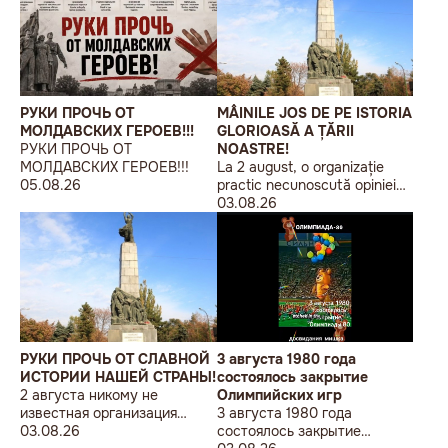
РУКИ ПРОЧЬ ОТ
MÂINILE JOS DE PE ISTORIA
МОЛДАВСКИХ ГЕРОЕВ!!!
GLORIOASĂ A ȚĂRII
РУКИ ПРОЧЬ ОТ
NOASTRE!
МОЛДАВСКИХ ГЕРОЕВ!!!
La 2 august, o organizație
05.08.26
practic necunoscută opiniei
publice, autointitulată „Liga
03.08.26
Studenților Basarabeni”, a
organizat la Chișinău o
acțiune de protest modestă,
sub sloganul „În Uniunea
Europeană fără monumente
sovietice”.
РУКИ ПРОЧЬ ОТ СЛАВНОЙ
3 августа 1980 года
ИСТОРИИ НАШЕЙ СТРАНЫ!
состоялось закрытие
2 августа никому не
Олимпийских игр
известная организация
3 августа 1980 года
«Лига бессарабских
03.08.26
состоялось закрытие