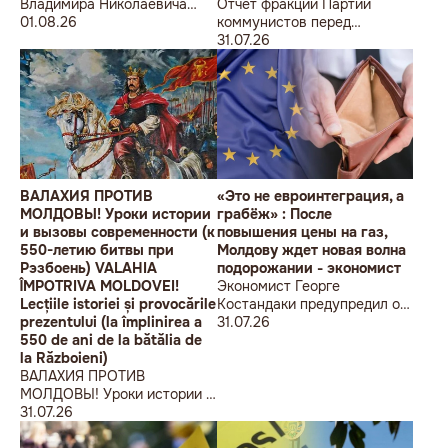
Владимира Николаевича
Отчет фракции Партии
Воронина Петру
01.08.26
коммунистов перед
Николаевичу Симоненко
избирателями об итогах
31.07.26
работы за первое полугодие
2026 года
ВАЛАХИЯ ПРОТИВ
«Это не евроинтеграция, а
МОЛДОВЫ! Уроки истории
грабёж» : После
и вызовы современности (к
повышения цены на газ,
550-летию битвы при
Молдову ждет новая волна
Рэзбоень) VALAHIA
подорожании - экономист
ÎMPOTRIVA MOLDOVEI!
Экономист Георге
Lecțiile istoriei și provocările
Костандаки предупредил о
prezentului (la împlinirea a
новой волне роста цен
31.07.26
550 de ani de la bătălia de
la Războieni)
ВАЛАХИЯ ПРОТИВ
МОЛДОВЫ! Уроки истории и
вызовы современности (к
31.07.26
550-летию битвы при
Рэзбоень) VALAHIA