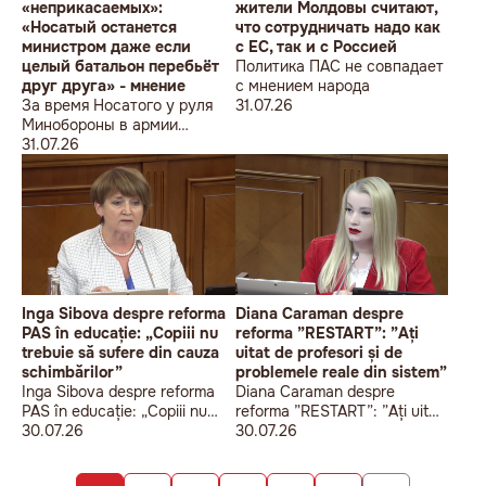
«неприкасаемых»:
жители Молдовы считают,
«Носатый останется
что сотрудничать надо как
министром даже если
с ЕС, так и с Россией
целый батальон перебьёт
Политика ПАС не совпадает
друг друга» - мнение
с мнением народа
За время Носатого у руля
31.07.26
Минобороны в армии
погибли 9 человек в мирное
31.07.26
время, включая
несовершеннолетнего
юношу
Inga Sibova despre reforma
Diana Caraman despre
PAS în educație: „Copiii nu
reforma ”RESTART”: ”Ați
trebuie să sufere din cauza
uitat de profesori și de
schimbărilor”
problemele reale din sistem”
Inga Sibova despre reforma
Diana Caraman despre
PAS în educație: „Copiii nu
reforma ”RESTART”: ”Ați uitat
trebuie să sufere din cauza
30.07.26
de profesori și de problemele
30.07.26
schimbărilor”
reale din sistem”