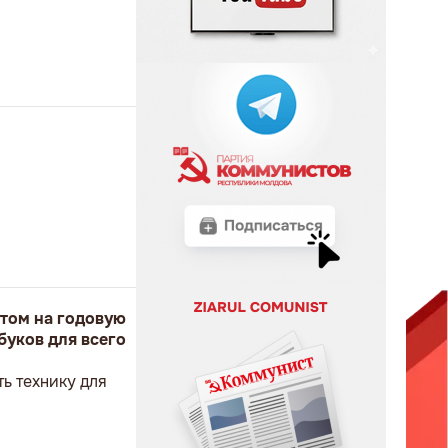
том на годовую
буков для всего
ь технику для