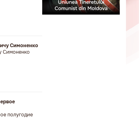
вичу Симоненко
у Симоненко
первое
вое полугодие