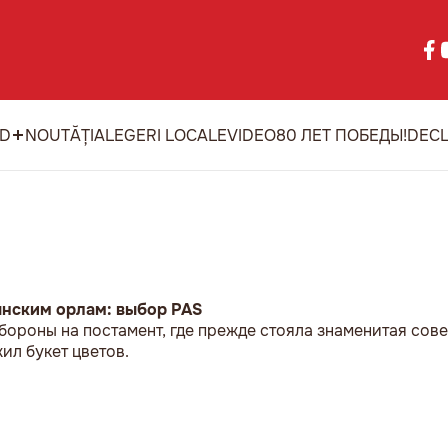
ID
NOUTĂȚI
ALEGERI LOCALE
VIDEO
80 ЛЕТ ПОБЕДЫ!
DECL
ынским орлам: выбор PAS
бороны на постамент, где прежде стояла знаменитая сове
л букет цветов.