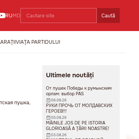
RU
MD
Caută
ARAȚII
VIAȚA PARTIDULUI
Ultimele noutăți
От пушек Победы к румынским
орлам: выбор PAS
06.08.26
тская пушка,
РУКИ ПРОЧЬ ОТ МОЛДАВСКИХ
ГЕРОЕВ!!!
05.08.26
MÂINILE JOS DE PE ISTORIA
GLORIOASĂ A ȚĂRII NOASTRE!
03.08.26