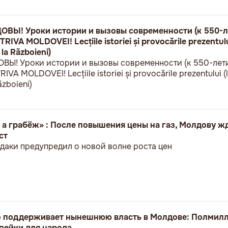
Ы! Уроки истории и вызовы современности (к 550-л
VA MOLDOVEI! Lecțiile istoriei și provocările prezentului
 la Războieni)
! Уроки истории и вызовы современности (к 550-лет
A MOLDOVEI! Lecțiile istoriei și provocările prezentului (l
ăzboieni)
 а грабёж» : После повышения цены на газ, Молдову ж
ст
даки предупредил о новой волне роста цен
о поддерживает нынешнюю власть в Молдове: Полмилл
пейки для народа