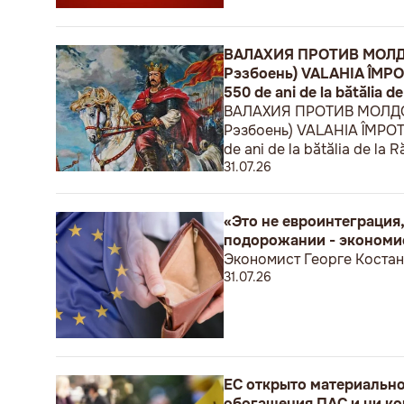
ВАЛАХИЯ ПРОТИВ МОЛДОВ
Рэзбоень) VALAHIA ÎMPOTRI
550 de ani de la bătălia de
ВАЛАХИЯ ПРОТИВ МОЛДОВЫ
Рэзбоень) VALAHIA ÎMPOTRIV
de ani de la bătălia de la R
31.07.26
«Это не евроинтеграция,
подорожании - экономи
Экономист Георге Костан
31.07.26
ЕС открыто материальн
обогащения ПАС и ни ко