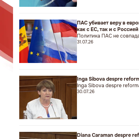
ПАС убивает веру в евр
как с ЕС, так и с Россией
Политика ПАС не совпада
31.07.26
Inga Sibova despre reform
Inga Sibova despre reforma
30.07.26
Diana Caraman despre refo