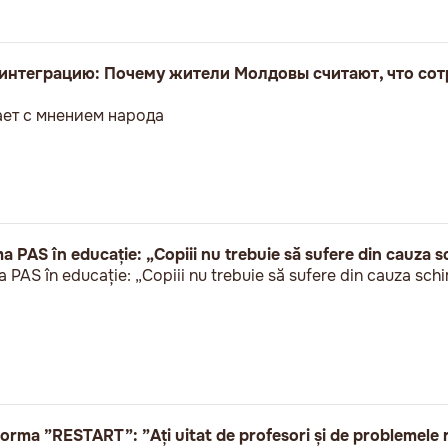
оинтеграцию: Почему жители Молдовы считают, что сот
ет с мнением народа
a PAS în educație: „Copiii nu trebuie să sufere din cauza s
 PAS în educație: „Copiii nu trebuie să sufere din cauza schi
rma ”RESTART”: ”Ați uitat de profesori și de problemele r