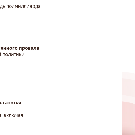
ведь полмиллиарда
твенного провала
й политики
станется
я, включая