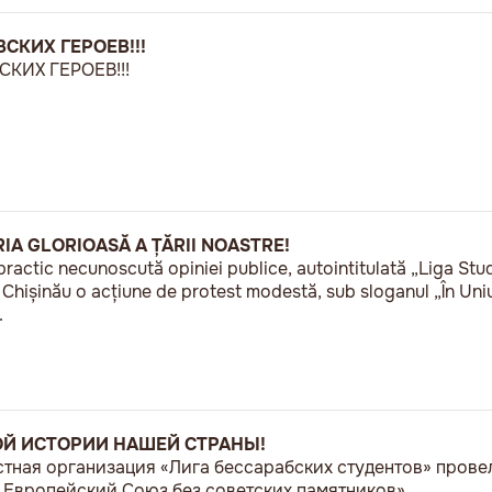
СКИХ ГЕРОЕВ!!!
КИХ ГЕРОЕВ!!!
RIA GLORIOASĂ A ȚĂRII NOASTRE!
practic necunoscută opiniei publice, autointitulată „Liga Stu
a Chișinău o acțiune de protest modestă, sub sloganul „În U
.
ОЙ ИСТОРИИ НАШЕЙ СТРАНЫ!
естная организация «Лига бессарабских студентов» пров
Европейский Союз без советских памятников».