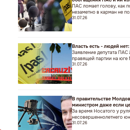
ПАС ломает голову, как п
незаметно в карман не 
31.07.26
Власть есть - людей нет
Заявление депутата ПАС
правящей партии на юге
31.07.26
В правительстве Молдов
министром даже если це
За время Носатого у рул
несовершеннолетнего ю
31.07.26