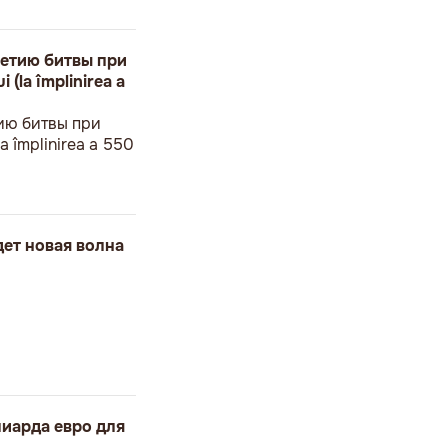
етию битвы при
 (la împlinirea a
ию битвы при
a împlinirea a 550
дет новая волна
иарда евро для