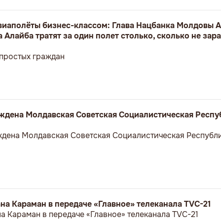
авиаполёты бизнес-классом: Глава Нацбанка Молдовы А
 Алайба тратят за один полет столько, сколько не зар
 простых граждан
реждена Молдавская Советская Социалистическая Респу
еждена Молдавская Советская Социалистическая Республи
а Караман в передаче «Главное» телеканала TVC-21
 Караман в передаче «Главное» телеканала TVC-21