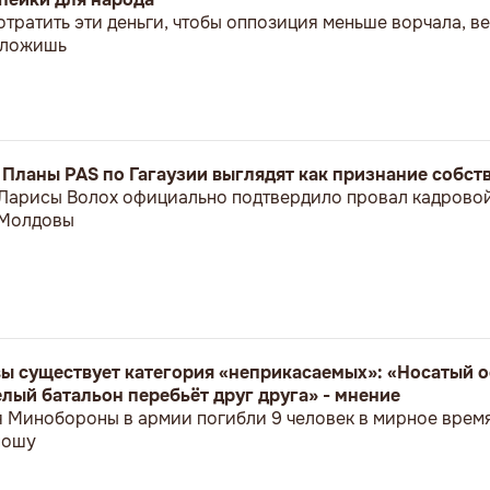
отратить эти деньги, чтобы оппозиция меньше ворчала, 
положишь
: Планы PAS по Гагаузии выглядят как признание собс
 Ларисы Волох официально подтвердило провал кадрово
 Молдовы
ы существует категория «неприкасаемых»: «Носатый о
лый батальон перебьёт друг друга» - мнение
я Минобороны в армии погибли 9 человек в мирное врем
ношу