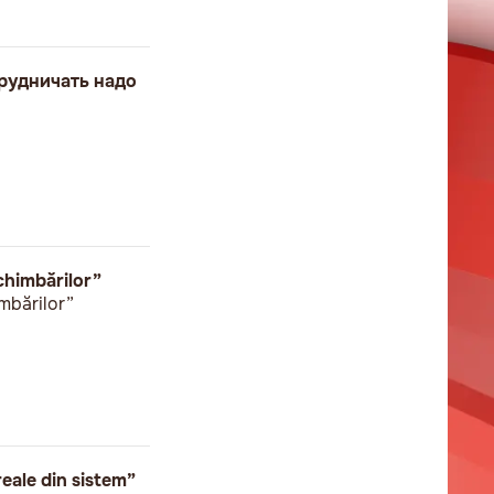
рудничать надо
chimbărilor”
mbărilor”
eale din sistem”