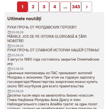
1
2
3
4
...
343
Ultimele noutăți
РУКИ ПРОЧЬ ОТ МОЛДАВСКИХ ГЕРОЕВ!!!
05.08.26
MÂINILE JOS DE PE ISTORIA GLORIOASĂ A ȚĂRII
NOASTRE!
03.08.26
РУКИ ПРОЧЬ ОТ СЛАВНОЙ ИСТОРИИ НАШЕЙ СТРАНЫ!
03.08.26
3 августа 1980 года состоялось закрытие Олимпийских
игр
03.08.26
Циничные миллионеры из ПАС призывают жителей
Молдовы к экономии: При этом на годовую зарплату
госсекретаря Министерства энергетики можно купить
около 180 ноутбуков для всего правительства
03.08.26
Десятки тысяч евро на авиаполёты бизнес-классом:
Глава Нацбанка Молдовы Анка Драгу и член
Наблюдательного совета Алайба тратят за один полет
столько, сколько не зарабатывают тысячи граждан за