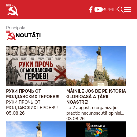
RU
MD
Principala
NOUTĂȚI
РУКИ ПРОЧЬ ОТ
MÂINILE JOS DE PE ISTORIA
МОЛДАВСКИХ ГЕРОЕВ!!!
GLORIOASĂ A ȚĂRII
РУКИ ПРОЧЬ ОТ
NOASTRE!
МОЛДАВСКИХ ГЕРОЕВ!!!
La 2 august, o organizație
05.08.26
practic necunoscută opiniei
publice, autointitulată „Liga
03.08.26
Studenților Basarabeni”, a
organizat la Chișinău o
acțiune de protest modestă,