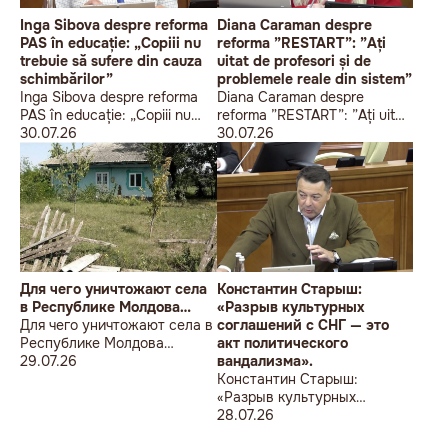
Inga Sibova despre reforma
Diana Caraman despre
PAS în educație: „Copiii nu
reforma ”RESTART”: ”Ați
trebuie să sufere din cauza
uitat de profesori și de
schimbărilor”
problemele reale din sistem”
Inga Sibova despre reforma
Diana Caraman despre
PAS în educație: „Copiii nu
reforma ”RESTART”: ”Ați uitat
trebuie să sufere din cauza
30.07.26
de profesori și de problemele
30.07.26
schimbărilor”
reale din sistem”
Для чего уничтожают села
Константин Старыш:
в Республике Молдова…
«Разрыв культурных
Для чего уничтожают села в
соглашений с СНГ — это
Республике Молдова…
акт политического
29.07.26
вандализма».
Константин Старыш:
«Разрыв культурных
соглашений с СНГ — это акт
28.07.26
политического вандализма».