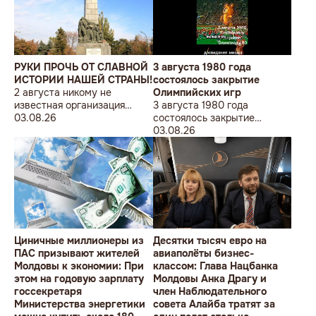
sub sloganul „În Uniunea
Europeană fără monumente
sovietice”.
РУКИ ПРОЧЬ ОТ СЛАВНОЙ
3 августа 1980 года
ИСТОРИИ НАШЕЙ СТРАНЫ!
состоялось закрытие
2 августа никому не
Олимпийских игр
известная организация
3 августа 1980 года
«Лига бессарабских
03.08.26
состоялось закрытие
студентов» провела в
Олимпийских игр
03.08.26
Кишиневе малочисленную
акцию «В Европейский Союз
без советских памятников».
Циничные миллионеры из
Десятки тысяч евро на
ПАС призывают жителей
авиаполёты бизнес-
Молдовы к экономии: При
классом: Глава Нацбанка
этом на годовую зарплату
Молдовы Анка Драгу и
госсекретаря
член Наблюдательного
Министерства энергетики
совета Алайба тратят за