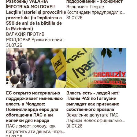
Рэзбоень) VALAHIA
подорожании - экономист
ÎMPOTRIVA MOLDOVEI!
Экономист Георге
Lecțiile istoriei și provocările
Костандаки предупредил о
prezentului (la împlinirea a
новой волне роста цен
31.07.26
550 de ani de la bătălia de
la Războieni)
ВАЛАХИЯ ПРОТИВ
МОЛДОВЫ! Уроки истории и
вызовы современности (к
31.07.26
550-летию битвы при
Рэзбоень) VALAHIA
ÎMPOTRIVA MOLDOVEI!
Lecțiile istoriei și provocările
prezentului (la împlinirea a
550 de ani de la bătălia de la
Războieni)
ЕС открыто материально
Власть есть - людей нет:
поддерживает нынешнюю
Планы PAS по Гагаузии
власть в Молдове:
выглядят как признание
Полмиллиарда евро для
собственного провала
обогащения ПАС и ни
Заявление депутата ПАС
копейки для народа
Ларисы Волох официально
ПАС ломает голову, как
подтвердило провал
31.07.26
потратить эти деньги, чтобы
кадровой политики
оппозиция меньше ворчала,
31.07.26
правящей партии на юге