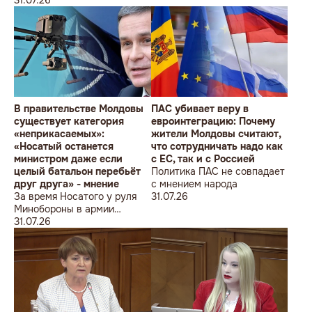
ведь полмиллиарда
Молдовы
незаметно в карман не
положишь
В правительстве Молдовы
ПАС убивает веру в
существует категория
евроинтеграцию: Почему
«неприкасаемых»:
жители Молдовы считают,
«Носатый останется
что сотрудничать надо как
министром даже если
с ЕС, так и с Россией
целый батальон перебьёт
Политика ПАС не совпадает
друг друга» - мнение
с мнением народа
За время Носатого у руля
31.07.26
Минобороны в армии
погибли 9 человек в мирное
31.07.26
время, включая
несовершеннолетнего
юношу