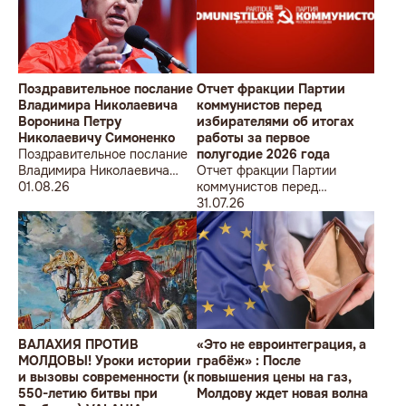
Поздравительное послание
Отчет фракции Партии
Владимира Николаевича
коммунистов перед
Воронина Петру
избирателями об итогах
Николаевичу Симоненко
работы за первое
Поздравительное послание
полугодие 2026 года
Владимира Николаевича
Отчет фракции Партии
Воронина Петру
01.08.26
коммунистов перед
Николаевичу Симоненко
избирателями об итогах
31.07.26
работы за первое полугодие
2026 года
ВАЛАХИЯ ПРОТИВ
«Это не евроинтеграция, а
МОЛДОВЫ! Уроки истории
грабёж» : После
и вызовы современности (к
повышения цены на газ,
550-летию битвы при
Молдову ждет новая волна