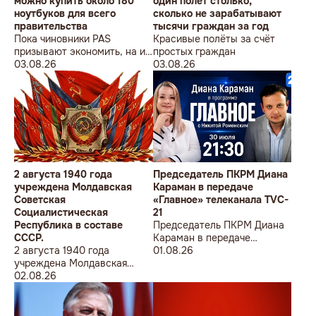
можно купить около 180
один полет столько,
ноутбуков для всего
сколько не зарабатывают
правительства
тысячи граждан за год
Пока чиновники PAS
Красивые полёты за счёт
призывают экономить, на их
простых граждан
собственные доходы можно
03.08.26
03.08.26
купить технику для целого
учреждения
2 августа 1940 года
Председатель ПКРМ Диана
учреждена Молдавская
Караман в передаче
Советская
«Главное» телеканала TVC-
Социалистическая
21
Республика в составе
Председатель ПКРМ Диана
СССР.
Караман в передаче
2 августа 1940 года
«Главное» телеканала TVC-
01.08.26
учреждена Молдавская
21
Советская
02.08.26
Социалистическая
Республика в составе
СССР.