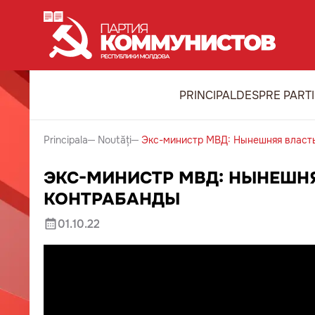
PRINCIPAL
DESPRE PART
Principala
Noutăți
Экс-министр МВД: Нынешняя власть
ЭКС-МИНИСТР МВД: НЫНЕШНЯ
КОНТРАБАНДЫ
01.10.22