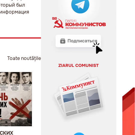
оторый был
я информация
Toate noutățile
ВСКИХ