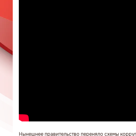
Нынешнее правительство переняло схемы корруп