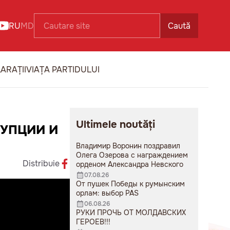
RU
MD
Caută
ARAȚII
VIAȚA PARTIDULUI
Ultimele noutăți
РУПЦИИ И
Владимир Воронин поздравил
Олега Озерова с награждением
Distribuie
орденом Александра Невского
07.08.26
От пушек Победы к румынским
орлам: выбор PAS
06.08.26
РУКИ ПРОЧЬ ОТ МОЛДАВСКИХ
ГЕРОЕВ!!!