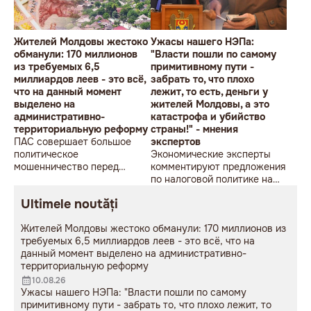
Жителей Молдовы жестоко
Ужасы нашего НЭПа:
обманули: 170 миллионов
"Власти пошли по самому
из требуемых 6,5
примитивному пути -
миллиардов леев - это всё,
забрать то, что плохо
что на данный момент
лежит, то есть, деньги у
выделено на
жителей Молдовы, а это
административно-
катастрофа и убийство
территориальную реформу
страны!" - мнения
ПАС совершает большое
экспертов
политическое
Экономические эксперты
мошенничество перед
комментируют предложения
местными выборами 2027
по налоговой политике на
года
2027 год, представленные
Ultimele noutăți
премьером Василием
Тофаном
Жителей Молдовы жестоко обманули: 170 миллионов из
требуемых 6,5 миллиардов леев - это всё, что на
данный момент выделено на административно-
территориальную реформу
10.08.26
Ужасы нашего НЭПа: "Власти пошли по самому
примитивному пути - забрать то, что плохо лежит, то