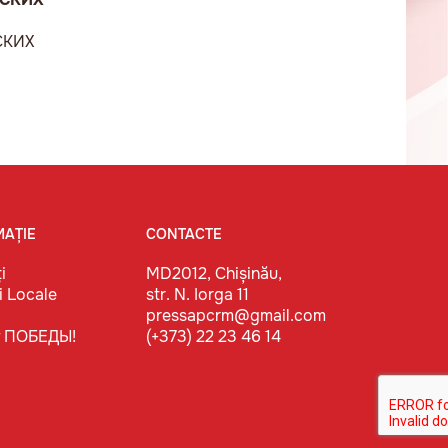
СКИХ
MAȚIE
CONTACTE
i
MD2012, Chișinău,
i Locale
str. N. Iorga 11
pressapcrm@gmail.com
т ПОБЕДЫ!
(+373) 22 23 46 14