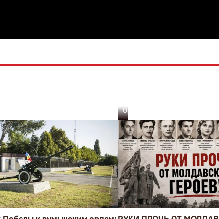
05.08.26
к Победы к румынским орлам:
РУКИ ПРОЧЬ ОТ МОЛДА