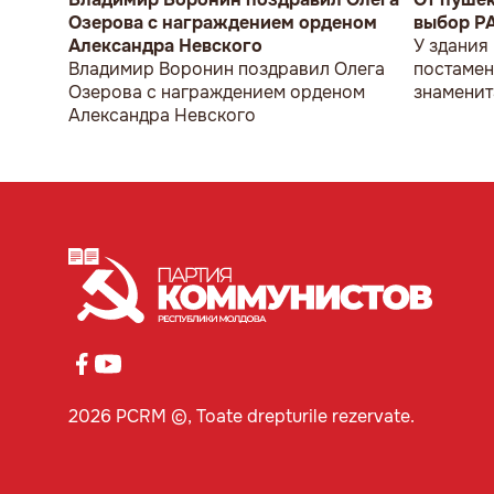
Озерова с награждением орденом
выбор P
Александра Невского
У здания
Владимир Воронин поздравил Олега
постамен
Озерова с награждением орденом
знаменит
Александра Невского
мужчина 
2026 PCRM ©, Toate drepturile rezervate.