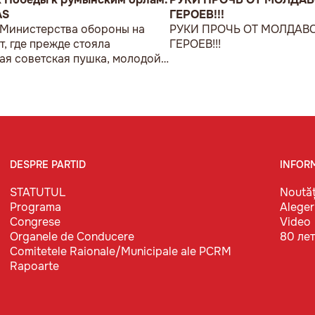
AS
ГЕРОЕВ!!!
 Министерства обороны на
РУКИ ПРОЧЬ ОТ МОЛДАВ
т, где прежде стояла
ГЕРОЕВ!!!
ая советская пушка, молодой
возложил букет цветов.
DESPRE PARTID
INFOR
STATUTUL
Noutăț
Programa
Aleger
Congrese
Video
Organele de Conducere
80 ле
Comitetele Raionale/Municipale ale PCRM
Rapoarte