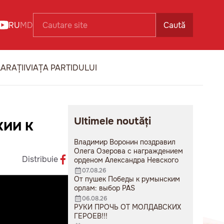
RU
MD
Caută
ARAȚII
VIAȚA PARTIDULUI
Ultimele noutăți
КИИ К
Владимир Воронин поздравил
Олега Озерова с награждением
Distribuie
орденом Александра Невского
07.08.26
От пушек Победы к румынским
орлам: выбор PAS
06.08.26
РУКИ ПРОЧЬ ОТ МОЛДАВСКИХ
ГЕРОЕВ!!!