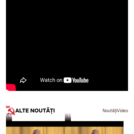
ALTE NOUTĂȚI
Noutăți
Video
18.10.24
17.10.24