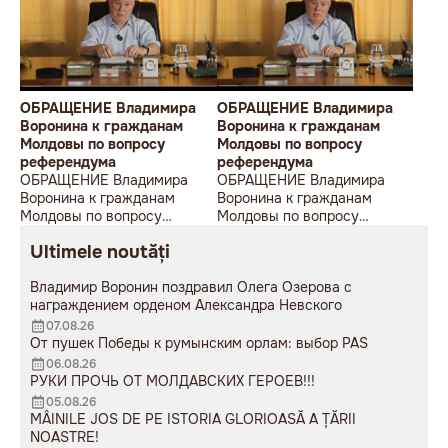
ОБРАЩЕНИЕ Владимира
ОБРАЩЕНИЕ Владимира
Воронина к гражданам
Воронина к гражданам
Молдовы по вопросу
Молдовы по вопросу
референдума
референдума
ОБРАЩЕНИЕ Владимира
ОБРАЩЕНИЕ Владимира
Воронина к гражданам
Воронина к гражданам
Молдовы по вопросу
Молдовы по вопросу
референдума
референдума
Ultimele noutăți
Владимир Воронин поздравил Олега Озерова с
награждением орденом Александра Невского
07.08.26
От пушек Победы к румынским орлам: выбор PAS
06.08.26
РУКИ ПРОЧЬ ОТ МОЛДАВСКИХ ГЕРОЕВ!!!
05.08.26
MÂINILE JOS DE PE ISTORIA GLORIOASĂ A ȚĂRII
NOASTRE!