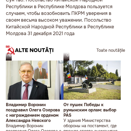
Республики в Республике Молдова пользуется
случаем, чтобы возобновить ПКРМ уверения в
своем весьма высоком уважении. Посольство
Китайской Народной Республики в Республике
Молдова 31 декабря 2021 года
ALTE NOUTĂȚI
Toate noutățile
07.08.26
06.08.26
Владимир Воронин
От пушек Победы к
поздравил Олега Озерова
румынским орлам: выбор
с награждением орденом
PAS
Александра Невского
У здания Министерства
Владимир Воронин
обороны на постамент, где
поздравил Олега Озерова с
прежде стояла знаменитая