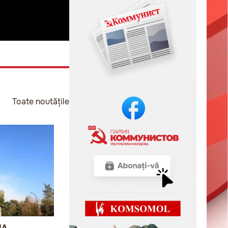
Toate noutățile
IA