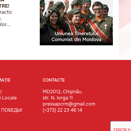
TRE!
ractic
,
ilor
Chișinău o
, sub sloganul
ă monumente
MAȚIE
CONTACTE
i
MD2012, Chișinău,
i Locale
str. N. Iorga 11
pressapcrm@gmail.com
т ПОБЕДЫ!
(+373) 22 23 46 14