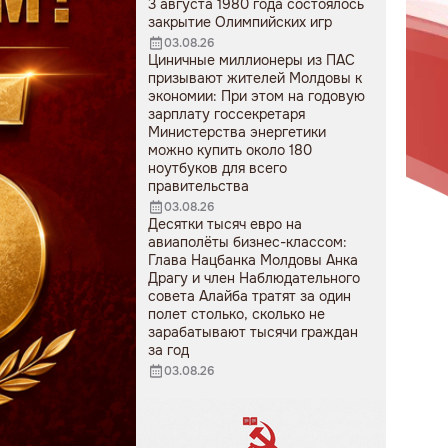
3 августа 1980 года состоялось
закрытие Олимпийских игр
03.08.26
Циничные миллионеры из ПАС
призывают жителей Молдовы к
экономии: При этом на годовую
зарплату госсекретаря
Министерства энергетики
можно купить около 180
ноутбуков для всего
правительства
03.08.26
Десятки тысяч евро на
авиаполёты бизнес-классом:
Глава Нацбанка Молдовы Анка
Драгу и член Наблюдательного
совета Алайба тратят за один
полет столько, сколько не
зарабатывают тысячи граждан
за год
03.08.26