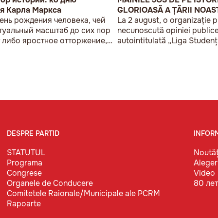
я Карла Маркса
GLORIOASĂ A ȚĂRII NOAS
день рождения человека, чей
La 2 august, o organizație p
туальный масштаб до сих пор
necunoscută opiniei publice
 либо яростное отторжение,
autointitulată „Liga Studenț
бокое восхищение.
Basarabeni”, a organizat la 
acțiune de protest modestă
„În Uniunea Europeană făr
sovietice”.
DESPRE PARTID
INFOR
STATUTUL
Noutăț
Programa
Aleger
Congrese
Video
Organele de Conducere
80 ле
Comitetele Raionale/Municipale ale PCRM
Rapoarte