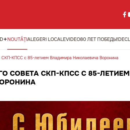
ID
NOUTĂȚI
ALEGERI LOCALE
VIDEO
80 ЛЕТ ПОБЕДЫ!
DECL
а СКП-КПСС с 85-летием Владимира Николаевича Воронина
О СОВЕТА СКП-КПСС С 85-ЛЕТИЕМ
ВОРОНИНА